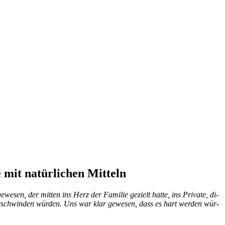
 mit natürlichen Mitteln
e­sen, der mit­ten ins Herz der Fa­mi­lie ge­zielt hat­te, ins Pri­va­te, di­
 ver­schwin­den wür­den. Uns war klar ge­we­sen, dass es hart wer­den wür­