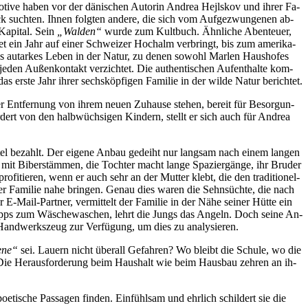
Mo­ti­ve ha­ben vor der dä­ni­schen Au­torin An­drea He­jls­kov und ih­rer Fa­
k such­ten. Ih­nen folg­ten an­de­re, die sich vom Auf­ge­zwun­ge­nen ab­
Ka­pi­tal. Sein
„Wal­den“
wur­de zum Kult­buch. Ähn­li­che Aben­teu­er,
i­tet ein Jahr auf ei­ner Schwei­zer Hoch­alm ver­bringt, bis zum ame­ri­ka­
­tes aut­ar­kes Le­ben in der Na­tur, zu de­nen so­wohl Mar­len Haus­ho­fes
­den Au­ßen­kon­takt ver­zich­tet. Die au­then­ti­schen Auf­ent­hal­te kom­
as ers­te Jahr ih­rer sechs­köp­fi­gen Fa­mi­lie in der wil­de Na­tur berichtet.
 Ent­fer­nung von ih­rem neu­en Zu­hau­se ste­hen, be­reit für Be­sor­gun­
or­dert von den halb­wüch­si­gen Kin­dern, stellt er sich auch für An­drea
el be­zahlt. Der ei­ge­ne An­bau ge­deiht nur lang­sam nach ei­nem lan­gen
mit Bi­ber­stäm­men, die Toch­ter macht lan­ge Spa­zier­gän­ge, ihr Bru­der
i­tie­ren, wenn er auch sehr an der Mut­ter klebt, die den tra­di­tio­nel­
­rer Fa­mi­lie na­he brin­gen. Ge­nau dies wa­ren die Sehn­süch­te, die nach
 E‑­Mail-Part­ner, ver­mit­telt der Fa­mi­lie in der Nä­he sei­ner Hüt­te ein
bt Tipps zum Wä­sche­wa­schen, lehrt die Jungs das An­geln. Doch sei­ne An­
nug Hand­werks­zeug zur Ver­fü­gung, um dies zu analysieren.
e­ne“
sei. Lau­ern nicht über­all Ge­fah­ren? Wo bleibt die Schu­le, wo die
t. Die Her­aus­for­de­rung beim Haus­halt wie beim Haus­bau zeh­ren an ih­
e­ti­sche Pas­sa­gen fin­den. Ein­fühl­sam und ehr­lich schil­dert sie die