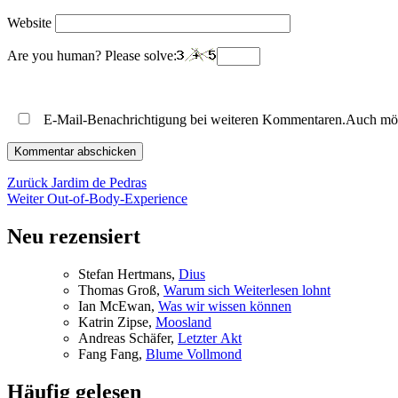
Website
Are you human? Please solve:
E-Mail-Benachrichtigung bei weiteren Kommentaren.Auch mö
Beitragsnavigation
Vorheriger
Zurück
Jardim de Pedras
Nächster
Beitrag:
Weiter
Out-of-Body-Experience
Beitrag:
Neu rezensiert
Ste­fan Hertmans,
Di­us
Tho­mas Groß,
War­um sich Wei­ter­le­sen lohnt
Ian McE­wan,
Was wir wis­sen können
Kat­rin Zip­se,
Moos­land
An­dre­as Schä­fer,
Letz­ter Akt
Fang Fang,
Blu­me Vollmond
Häufig gelesen