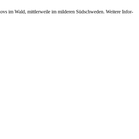
ovs im Wald, mitt­ler­wei­le im mil­de­ren Süd­schwe­den. Wei­te­re In­for­