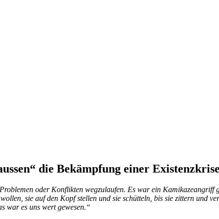
aussen“ die Bekämpfung einer Existenzkrise
ble­men oder Kon­flik­ten weg­zu­lau­fen. Es war ein Ka­mi­ka­ze­an­griff ge­w
 wol­len, sie auf den Kopf stel­len und sie schüt­teln, bis sie zit­tern und
 das war es uns wert gewesen.“