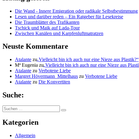
Die Wand - Innere Emigration oder radikale Selbstbestimmung
Lesen und darüber reden – Ein Ratgeber für Lesekreise
Die Traumblätter des Trafikanten
Tschick und Maik auf Lada-Tour
Zwischen Kanälen und Karpfenluftmatratzen
Neuste Kommentare
Atalante
zu
„
Vielleicht bin ich auch nur eine Nieze aus Plastik?“
Mª Eugenia
zu
„
Vielleicht bin ich auch nur eine Nieze aus Plast
Atalante
zu
Verbotene Liebe
Margret Hövermann_Mittelhaus
zu
Verbotene Liebe
Atalante
zu
Die Konvertiten
Suche:
Suchen
Suchen
nach:
Kategorien
Allgemein