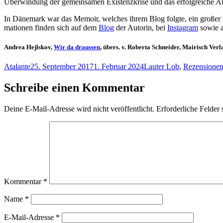
Über­win­dung der ge­mein­sa­men Exis­tenz­kri­se und das er­folg­rei­che A
In Dä­ne­mark war das Me­moir, wel­ches ih­rem Blog folg­te, ein gro­ßer Er­
ma­tio­nen fin­den sich auf dem
Blog
der Au­torin, bei
In­sta­gram
so­wie a
Andrea Hejlskov,
Wir da draussen
, übers. v. Roberta Schneider, Mairisch Verl
Autor
Veröffentlicht
Kategorien
Atalante
25. September 2017
1. Februar 2024
Lauter Lob
,
Rezensione
am
Schreibe einen Kommentar
Deine E-Mail-Adresse wird nicht veröffentlicht.
Erforderliche Felder 
Kommentar
*
Name
*
E-Mail-Adresse
*