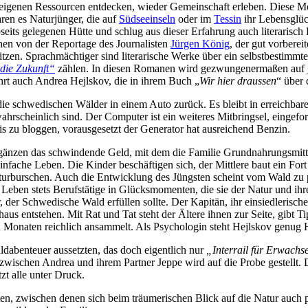
e ei­ge­nen Res­sour­cen ent­de­cken, wie­der Ge­mein­schaft er­le­ben. Die­se 
­ren es Na­tur­jün­ger, die auf
Süd­see­inseln
oder im
Tes­sin
ihr Le­bens­glüc
its ge­le­ge­nen Hüt­te und schlug aus die­ser Er­fah­rung auch li­te­ra­risch 
hen von der Re­por­ta­ge des Jour­na­lis­ten
Jür­gen Kö­nig
, der gut vor­be­re
t­zen. Sprach­mäch­ti­ger sind
li­te­ra­ri­sche Wer­ke über ein selbst­be­stimm
die Zu­kunft“
zäh­len. In die­sen Ro­ma­nen wird ge­zwun­ge­ner­ma­ßen auf je
hrt auch An­drea He­jls­kov, die in ih­rem Buch „
Wir hier draus­sen
“ über d
 schwe­di­schen Wäl­der in ei­nem Au­to zu­rück. Es bleibt in er­reich­ba­rer
ahr­schein­lich sind. Der Com­pu­ter ist ein wei­te­res Mit­bring­sel, ein­ge­f
s zu blog­gen, vor­aus­ge­setzt der Ge­ne­ra­tor hat aus­rei­chend Benzin.
gän­zen das schwin­den­de Geld, mit dem die Fa­mi­lie Grund­nah­rungs­mit­t
a­che Le­ben. Die Kin­der be­schäf­ti­gen sich, der Mitt­le­re baut ein Fort 
r­bur­schen. Auch die Ent­wick­lung des Jüngs­ten scheint vom Wald zu pro­f
 Le­ben stets Be­rufs­tä­ti­ge in Glücks­mo­men­ten, die sie der Na­tur und ih
r Schwe­di­sche Wald er­fül­len soll­te. Der Ka­pi­tän, ihr ein­sied­le­ri­scher
­haus ent­ste­hen. Mit Rat und Tat steht der Äl­te­re ih­nen zur Sei­te, gi
ten Mo­na­ten reich­lich an­sam­melt. Als Psy­cho­lo­gin steht He­jls­kov ge­
b­en­teu­er aus­setz­ten, das doch ei­gent­lich nur
„In­ter­rail für Er­wach­s
ng zwi­schen An­drea und ih­rem Part­ner Jep­pe wird auf die Pro­be ge­stell
etzt al­le un­ter Druck.
r­ten, zwi­schen de­nen sich beim träu­me­ri­schen Blick auf die Na­tur auch po