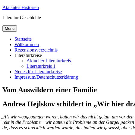
Zum
Atalantes Historien
Inhalt
Literatur Geschichte
springen
Menü
Startseite
Willkommen
Rezensionsverzeichnis
Literaturkreise
Aktueller Literaturkreis
Literaturkreis 1
Neues für Literaturkreise
Impressum/Datenschutzerklärung
Vom Auswildern einer Familie
Andrea Hejlskov schildert in „Wir hier dr
„
Als wir weg­ge­gan­gen wa­ren, hat­ten wir das nicht ge­tan, um vor den Pro­
rekt in die Pro­ble­me – wir hat­ten die Pro­ble­me an der Gur­gel pa­cken
de, dass es schreck­lich wer­den wür­de, das hat­ten wir ge­wusst, aber