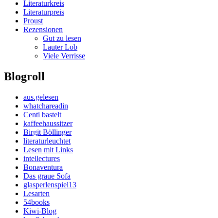
Literaturkreis
Literaturpreis
Proust
Rezensionen
Gut zu lesen
Lauter Lob
Viele Verrisse
Blogroll
aus.gelesen
whatchareadin
Centi bastelt
kaffeehaussitzer
Birgit Böllinger
literaturleuchtet
Lesen mit Links
intellectures
Bonaventura
Das graue Sofa
glasperlenspiel13
Lesarten
54books
Kiwi-Blog