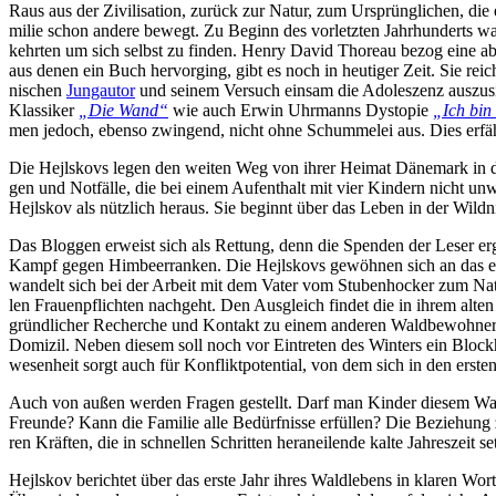
Raus aus der Zi­vi­li­sa­ti­on, zu­rück zur Na­tur, zum Ur­sprüng­li­chen, di
mi­lie schon an­de­re be­wegt. Zu Be­ginn des vor­letz­ten Jahr­hun­derts wa
kehr­ten um sich selbst zu fin­den. Hen­ry Da­vid Tho­reau be­zog ei­ne ab­se
aus de­nen ein Buch her­vor­ging, gibt es noch in heu­ti­ger Zeit. Sie rei­c
ni­schen
Jung­au­tor
und sei­nem Ver­such ein­sam die Ado­les­zenz aus­zu­si
Klas­si­ker
„Die Wand“
wie auch Er­win Uhr­manns Dys­to­pie
„Ich bin 
men je­doch, eben­so zwin­gend, nicht oh­ne Schum­me­lei aus. Dies er­fä
Die He­jls­kovs le­gen den wei­ten Weg von ih­rer Hei­mat Dä­ne­mark in die
gen und Not­fäl­le, die bei ei­nem Auf­ent­halt mit vier Kin­dern nicht un­w
He­jls­kov als nütz­lich her­aus. Sie be­ginnt über das Le­ben in der Wild­ni
Das Blog­gen er­weist sich als Ret­tung, denn die Spen­den der Le­ser er­
Kampf ge­gen Him­beer­ran­ken. Die He­jls­kovs ge­wöh­nen sich an das ein­f
wan­delt sich bei der Ar­beit mit dem Va­ter vom Stu­ben­ho­cker zum Na­tu
len Frau­en­pflich­ten nach­geht. Den Aus­gleich fin­det die in ih­rem al­ten
gründ­li­cher Re­cher­che und Kon­takt zu ei­nem an­de­ren Wald­be­woh­ner, de
Do­mi­zil. Ne­ben die­sem soll noch vor Ein­tre­ten des Win­ters ein Block
we­sen­heit sorgt auch für Kon­flikt­po­ten­ti­al, von dem sich in den ers­
Auch von au­ßen wer­den Fra­gen ge­stellt. Darf man Kin­der die­sem Wald­a
Freun­de? Kann die Fa­mi­lie al­le Be­dürf­nis­se er­fül­len? Die Be­zie­hu
ren Kräf­ten, die in schnel­len Schrit­ten he­r­an­ei­len­de kal­te Jah­res­zeit s
He­jls­kov be­rich­tet über das ers­te Jahr ih­res Wald­le­bens in kla­ren Wo