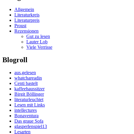
Allgemein
Literaturkreis
Literaturpreis
Proust
Rezensionen
Gut zu lesen
Lauter Lob
Viele Verrisse
Blogroll
aus.gelesen
whatchareadin
Centi bastelt
kaffeehaussitzer
Birgit Böllinger
literaturleuchtet
Lesen mit Links
intellectures
Bonaventura
Das graue Sofa
glasperlenspiel13
Lesarten