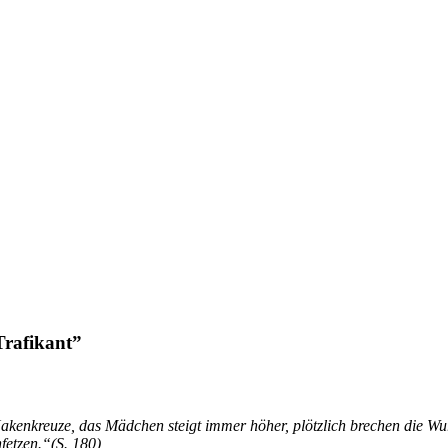
Trafikant”
Ha­ken­kreu­ze, das Mäd­chen steigt im­mer hö­her, plötz­lich bre­chen die Wur
nfetzen.“(S. 180)