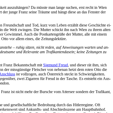
ch­keit aus­zu­hän­gen? Da müss­te man lan­ge su­chen, erst recht in Wien
t der jun­ge Franz sei­ne Träu­me und hängt die­se an das Fens­ter der
on Freund­schaft und Tod, kurz
vom Le­ben er­zählt die­se Ge­schich­te ei­
ihn in die Welt zwin­gen. Die Mut­ter schickt ihn nach Wien zu ih­rem al­ten
ner Ge­wim­mel. Auch die Post­kar­ten­grü­ße der Mut­ter, al­le mit ei­nem
n Ot­to vor al­lem ei­nes, die Zeitungslektüre.
an­ste­he – ru­hig sit­zen, nicht re­den, auf An­wei­sun­gen war­ten und an­
deut­sa­me und Re­le­van­te am Tra­fi­kan­ten­da­sein; kei­ne Zei­tun­gen zu
cht Franz Be­kannt­schaft mit
Sig­mund Freud
, und die­ser rät ihm, sich
n der miss­güns­ti­ge Flei­scher von ne­ben­an hetzt dem ro­ten Ot­to die
An­schluss
ist voll­zo­gen, auch Ös­ter­reich steckt in Schwie­rig­kei­ten.
 ge­gen­über, zwei Zi­gar­ren für Freud in der Ta­sche. Es ent­steht ein Aus­
London.
 Franz ist nicht mehr der Bur­sche vom At­ter­see son­dern der Tra­fi­kant,
sche und ge­sell­schaft­li­che Be­dro­hung durch das Hit­ler­re­gime. Oft
e­mer­kens­wert sind An­kunfts- und Ab­schieds­sze­ne am Haupt­bahn­hof.