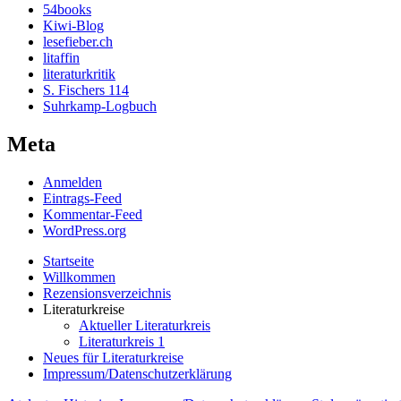
54books
Kiwi-Blog
lesefieber.ch
litaffin
literaturkritik
S. Fischers 114
Suhrkamp-Logbuch
Meta
Anmelden
Eintrags-Feed
Kommentar-Feed
WordPress.org
Startseite
Willkommen
Rezensionsverzeichnis
Literaturkreise
Aktueller Literaturkreis
Literaturkreis 1
Neues für Literaturkreise
Impressum/Datenschutzerklärung