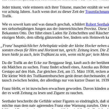
Je­der träumt, vie­le er­in­nern sich ih­rer Träu­me, man­cher er­zählt sie
vor acht­zig Jah­ren. Auch wenn dort zu die­ser Zeit der
Traum­fach­man
Trafik.
Wie es so­weit kam und was da­nach ge­schah, schil­dert
Ro­bert See­tha­l
nes sieb­zehn­jäh­ri­gen Jun­gen aus der ös­ter­rei­chi­schen Pro­vinz. Die
Be­kann­ten Ot­to. Der führt ei­nen La­den für Zeit­schrif­ten und Räu­cher­
ein­zi­gen Mo­tiv, dem silb­rig glän­zen­den See, lin­dern sein Heim­weh kaum
„
Franz’ haupt­säch­li­cher Ar­beits­platz wür­de der klei­ne Ho­cker ne­ben d
sons­ten et­was für Hirn und Ho­ri­zont tun, sprich: Zei­tung le­sen. Die Zei­
le­sen hie­ße ja auch, kein Tra­fi­kant zu sein, wenn nicht gar; kein Men
Da die Tra­fik an der Ecke zur Berg­gas­se liegt, kauft auch der be­rühm­
ein Mäd­chen zu su­chen. Franz fin­det schnell ei­nes, An­ez­ka aus Böh­me
Ge­sta­po auf den Hals. Zur glei­chen Zeit, am 15. März 1938, re­cken
Die klei­ne Welt des Tra­fi­kan­ten­bur­schen ge­rät der­art durch­ein­an­de
tausch zwi­schen bei­den, der al­ler­dings nur von kur­zer Dau­er ist. 19
Franz bleibt, er ist in­zwi­schen er­wach­sen ge­wor­den. Da­von kün­den a
der es weiß Zei­tung zu le­sen und Zi­gar­re zu rauchen.
See­tha­ler be­schreibt die Ge­füh­le sei­ner Fi­gu­ren so ein­dring­lich, daß s
möch­te man dem na­iv agie­ren­den Franz ei­ne War­nung zu­ru­fen. Or­te u