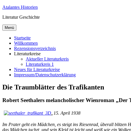
Zum
Atalantes Historien
Inhalt
Literatur Geschichte
springen
Menü
Startseite
Willkommen
Rezensionsverzeichnis
Literaturkreise
Aktueller Literaturkreis
Literaturkreis 1
Neues für Literaturkreise
Impressum/Datenschutzerklärung
Die Traumblätter des Trafikanten
Robert Seethalers melancholischer Wienroman „Der 
„
15. April 1938
Im Pra­ter geht ein Mäd­chen, es steigt ins Rie­sen­rad, über­all blit­zen 
das Mäd­chen juchzt, und sein Kleid ist leicht und weiß wie ein Wolke