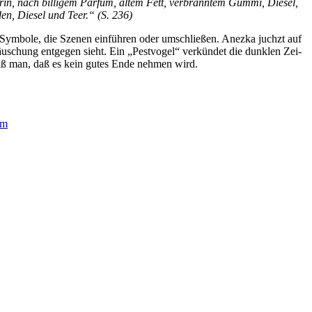
n, nach bil­li­gem Par­füm, al­tem Fett, ver­brann­tem Gum­mi, Die­sel,
den, Die­sel und Teer.“ (S. 236)
 Sym­bo­le, die Sze­nen ein­füh­ren oder um­schlie­ßen. An­ez­ka juchzt auf
täu­schung ent­ge­gen sieht. Ein „Pest­vo­gel“ ver­kün­det die dunk­len Zei­
 weiß man, daß es kein gu­tes En­de neh­men wird.
um