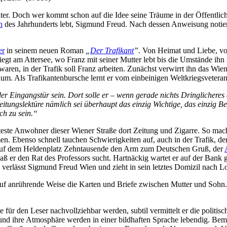
 wei­ter. Doch wer kommt schon auf die Idee sei­ne Träu­me in der Öf­fent­li
n
des Jahr­hun­derts lebt, Sig­mund Freud. Nach des­sen An­wei­sung no­tier
er
in sei­nem neu­en Ro­man
„
Der Tra­fi­kant
”
. Von Hei­mat und Lie­be, v
­se liegt am At­ter­see, wo Franz mit sei­ner Mut­ter lebt bis die Um­stän­de 
wa­ren, in der Tra­fik soll Franz ar­bei­ten. Zu­nächst ver­wirrt ihn das Wie­
. Als Tra­fi­kan­ten­bur­sche lernt er vom ein­bei­ni­gen Welt­kriegs­ve­te­ra
er Ein­gangs­tür sein. Dort sol­le er – wenn ge­ra­de nichts Dring­li­che­res 
tungs­lek­tü­re näm­lich sei über­haupt das ein­zig Wich­ti­ge, das ein­zig Be­
sch zu sein.“
tes­te An­woh­ner die­ser Wie­ner Stra­ße dort Zei­tung und Zi­gar­re. So ma
n. Eben­so schnell tau­chen Schwie­rig­kei­ten auf, auch in der Tra­fik, den
 auf dem Hel­den­platz Zehn­tau­sen­de den Arm zum Deut­schen Gruß, der
r, daß er den Rat des Pro­fes­sors sucht. Hart­nä­ckig war­tet er auf der Bank
39 ver­lässt Sig­mund Freud Wien und zieht in sein letz­tes Do­mi­zil nach 
uf an­rüh­ren­de Wei­se die Kar­ten und Brie­fe zwi­schen Mut­ter und Sohn.
ie für den Le­ser nach­voll­zieh­bar wer­den, sub­til ver­mit­telt er die po­li­ti­
nd ih­re At­mo­sphä­re wer­den in ei­ner bild­haf­ten Spra­che le­ben­dig. B