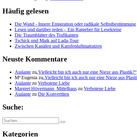
Häufig gelesen
Die Wand - Innere Emigration oder radikale Selbstbestimmung
Lesen und darüber reden – Ein Ratgeber für Lesekreise
Die Traumblätter des Trafikanten
Tschick und Maik auf Lada-Tour
Zwischen Kanälen und Karpfenluftmatratzen
Neuste Kommentare
Atalante
zu
„
Vielleicht bin ich auch nur eine Nieze aus Plastik?“
Mª Eugenia
zu
„
Vielleicht bin ich auch nur eine Nieze aus Plast
Atalante
zu
Verbotene Liebe
Margret Hövermann_Mittelhaus
zu
Verbotene Liebe
Atalante
zu
Die Konvertiten
Suche:
Suchen
Suchen
nach:
Kategorien