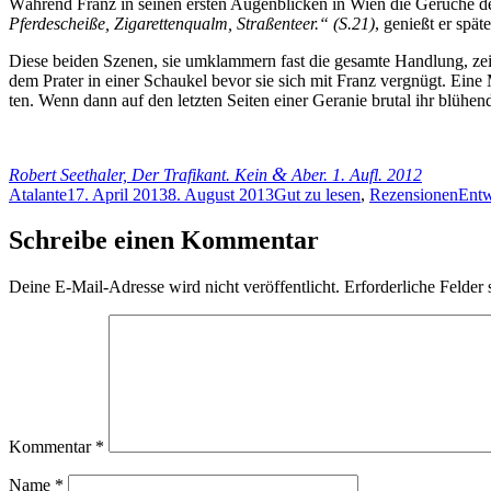
Wäh­rend Franz in sei­nen ers­ten Au­gen­bli­cken in Wien die Ge­rü­che 
Pfer­de­schei­ße, Zi­ga­ret­ten­qualm, Stra­ßen­teer.“ (S.21)
, ge­nießt er spä­
Die­se bei­den Sze­nen, sie um­klam­mern fast die ge­sam­te Hand­lung, zei­
dem Pra­ter in ei­ner Schau­kel be­vor sie sich mit Franz ver­gnügt. Ei­ne M
ten. Wenn dann auf den letz­ten Sei­ten ei­ner Ge­ra­nie bru­tal ihr blü­he
&
Ro­bert See­tha­ler, Der Tra­fi­kant. Kein
Aber. 1. Aufl. 2012
Autor
Veröffentlicht
Kategorien
Schl
Atalante
17. April 2013
8. August 2013
Gut zu lesen
,
Rezensionen
Entw
am
Schreibe einen Kommentar
Deine E-Mail-Adresse wird nicht veröffentlicht.
Erforderliche Felder 
Kommentar
*
Name
*