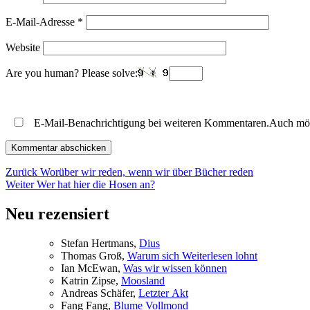
E-Mail-Adresse
*
Website
Are you human? Please solve:
E-Mail-Benachrichtigung bei weiteren Kommentaren.Auch mö
Beitragsnavigation
Vorheriger
Zurück
Worüber wir reden, wenn wir über Bücher reden
Nächster
Beitrag:
Weiter
Wer hat hier die Hosen an?
Beitrag:
Neu rezensiert
Ste­fan Hertmans,
Di­us
Tho­mas Groß,
War­um sich Wei­ter­le­sen lohnt
Ian McE­wan,
Was wir wis­sen können
Kat­rin Zip­se,
Moos­land
An­dre­as Schä­fer,
Letz­ter Akt
Fang Fang,
Blu­me Vollmond