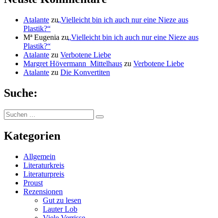
Atalante
zu
„
Vielleicht bin ich auch nur eine Nieze aus
Plastik?“
Mª Eugenia
zu
„
Vielleicht bin ich auch nur eine Nieze aus
Plastik?“
Atalante
zu
Verbotene Liebe
Margret Hövermann_Mittelhaus
zu
Verbotene Liebe
Atalante
zu
Die Konvertiten
Suche:
Suchen
Suchen
nach:
Kategorien
Allgemein
Literaturkreis
Literaturpreis
Proust
Rezensionen
Gut zu lesen
Lauter Lob
Viele Verrisse