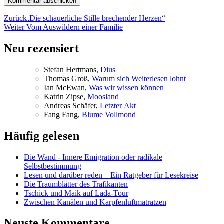
Beitragsnavigation
Vorheriger
Zurück
„
Die schauerliche Stille brechender Herzen“
Nächster
Beitrag:
Weiter
Vom Auswildern einer Familie
Beitrag:
Neu rezensiert
Ste­fan Hertmans,
Di­us
Tho­mas Groß,
War­um sich Wei­ter­le­sen lohnt
Ian McE­wan,
Was wir wis­sen können
Kat­rin Zip­se,
Moos­land
An­dre­as Schä­fer,
Letz­ter Akt
Fang Fang,
Blu­me Vollmond
Häufig gelesen
Die Wand - Innere Emigration oder radikale
Selbstbestimmung
Lesen und darüber reden – Ein Ratgeber für Lesekreise
Die Traumblätter des Trafikanten
Tschick und Maik auf Lada-Tour
Zwischen Kanälen und Karpfenluftmatratzen
Neuste Kommentare