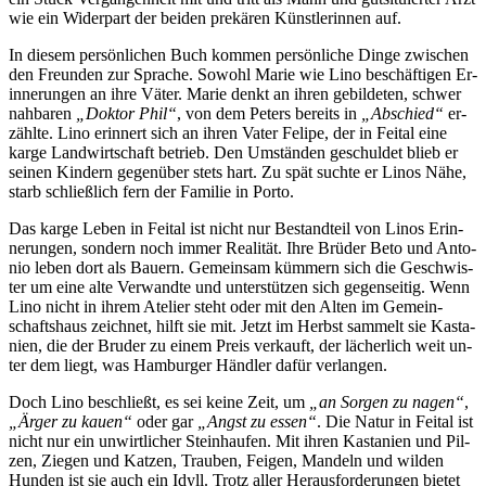
wie ein Wi­der­part der bei­den pre­kä­ren Künst­le­rin­nen auf.
In die­sem per­sön­li­chen Buch kom­men per­sön­li­che Din­ge zwi­schen
den Freun­den zur Spra­che. So­wohl Ma­rie wie Li­no be­schäf­ti­gen Er­
in­ne­run­gen an ih­re Vä­ter. Ma­rie denkt an ih­ren ge­bil­de­ten, schwer
nah­ba­ren
„Dok­tor Phil“
, von dem Pe­ters be­reits in
„Ab­schied“
er­
zähl­te. Li­no er­in­nert sich an ih­ren Va­ter Fe­li­pe, der in Fei­tal ei­ne
kar­ge Land­wirt­schaft be­trieb. Den Um­stän­den ge­schul­det blieb er
sei­nen Kin­dern ge­gen­über stets hart. Zu spät such­te er Li­nos Nä­he,
starb schließ­lich fern der Fa­mi­lie in Porto.
Das kar­ge Le­ben in Fei­tal ist nicht nur Be­stand­teil von Li­nos Er­in­
ne­run­gen, son­dern noch im­mer Rea­li­tät. Ih­re Brü­der Be­to und An­to­
nio le­ben dort als Bau­ern. Ge­mein­sam küm­mern sich die Ge­schwis­
ter um ei­ne al­te Ver­wand­te und un­ter­stüt­zen sich ge­gen­sei­tig. Wenn
Li­no nicht in ih­rem Ate­lier steht oder mit den Al­ten im Ge­mein­
schafts­haus zeich­net, hilft sie mit. Jetzt im Herbst sam­melt sie Kas­ta­
ni­en, die der Bru­der zu ei­nem Preis ver­kauft, der lä­cher­lich weit un­
ter dem liegt, was Ham­bur­ger Händ­ler da­für verlangen.
Doch Li­no be­schließt, es sei kei­ne Zeit, um
„an Sor­gen zu na­gen“
,
„Är­ger zu kau­en“
oder gar
„Angst zu es­sen“
. Die Na­tur in Fei­tal ist
nicht nur ein un­wirt­li­cher Stein­hau­fen. Mit ih­ren Kas­ta­ni­en und Pil­
zen, Zie­gen und Kat­zen, Trau­ben, Fei­gen, Man­deln und wil­den
Hun­den ist sie auch ein Idyll. Trotz al­ler Her­aus­for­de­run­gen bie­tet