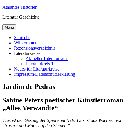
Zum
Atalantes Historien
Inhalt
Literatur Geschichte
springen
Menü
Startseite
Willkommen
Rezensionsverzeichnis
Literaturkreise
Aktueller Literaturkreis
Literaturkreis 1
Neues für Literaturkreise
Impressum/Datenschutzerklärung
Jardim de Pedras
Sabine Peters poetischer Künstlerroman
„Alles Verwandte“
„
Das ist der Ge­sang der Spin­ne im Netz. Das ist das Wach­sen von
Grä­sern und Moos auf den Steinen.“