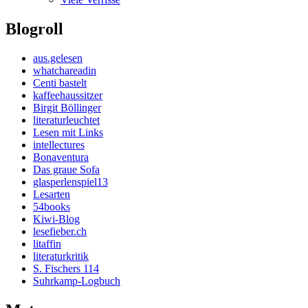
Blogroll
aus.gelesen
whatchareadin
Centi bastelt
kaffeehaussitzer
Birgit Böllinger
literaturleuchtet
Lesen mit Links
intellectures
Bonaventura
Das graue Sofa
glasperlenspiel13
Lesarten
54books
Kiwi-Blog
lesefieber.ch
litaffin
literaturkritik
S. Fischers 114
Suhrkamp-Logbuch