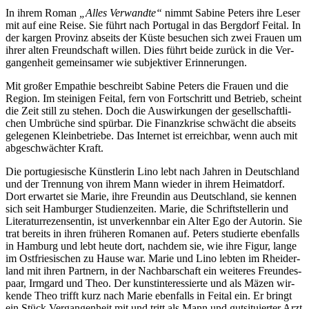
In ih­rem Ro­man
„Al­les Ver­wand­te“
nimmt Sa­bi­ne Pe­ters ih­re Le­ser
mit auf ei­ne Rei­se. Sie führt nach Por­tu­gal in das Berg­dorf Fei­tal. In
der kar­gen Pro­vinz ab­seits der Küs­te be­su­chen sich zwei Frau­en um
ih­rer al­ten Freund­schaft wil­len. Dies führt bei­de zu­rück in die Ver­
gan­gen­heit ge­mein­sa­mer wie sub­jek­ti­ver Erinnerungen.
Mit gro­ßer Em­pa­thie be­schreibt Sa­bi­ne Pe­ters die Frau­en und die
Re­gi­on. Im stei­ni­gen Fei­tal, fern von Fort­schritt und Be­trieb, scheint
die Zeit still zu ste­hen. Doch die Aus­wir­kun­gen der ge­sell­schaft­li­
chen Um­brü­che sind spür­bar. Die Fi­nanz­kri­se schwächt die ab­seits
ge­le­ge­nen Klein­be­trie­be. Das In­ter­net ist er­reich­bar, wenn auch mit
ab­ge­schwäch­ter Kraft.
Die por­tu­gie­si­sche Künst­le­rin Li­no lebt nach Jah­ren in Deutsch­land
und der Tren­nung von ih­rem Mann wie­der in ih­rem Hei­mat­dorf.
Dort er­war­tet sie Ma­rie, ih­re Freun­din aus
Deutsch­land, sie ken­nen
sich seit Ham­bur­ger Stu­di­en­zei­ten. Ma­rie, die Schrift­stel­le­rin und
Li­te­ra­tur­re­zen­sen­tin, ist un­ver­kenn­bar ein Al­ter Ego der Au­torin. Sie
trat be­reits in ih­ren frü­he­ren Ro­ma­nen auf. Pe­ters stu­dier­te eben­falls
in Ham­burg und lebt heu­te dort, nach­dem sie, wie ih­re Fi­gur, lan­ge
im Ost­frie­si­schen zu Hau­se war. Ma­rie und Li­no leb­ten im Rhei­der­
land mit ih­ren Part­nern, in der Nach­bar­schaft ein wei­te­res Freun­des­
paar, Irm­gard und Theo. Der kunst­in­ter­es­sier­te und als Mä­zen wir­
ken­de Theo trifft kurz nach Ma­rie eben­falls in Fei­tal ein. Er bringt
ein Stück Ver­gan­gen­heit mit und tritt als Mann und gut­si­tu­ier­ter Arzt