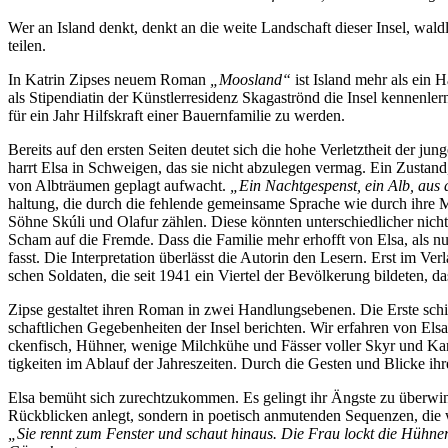
Wer an Is­land denkt, denkt an die wei­te Land­schaft die­ser In­sel, wald­
teilen.
In Kat­rin Zip­ses neu­em Ro­man
„Moos­land“
ist Is­land mehr als ein H
als Sti­pen­dia­tin der Künst­ler­re­si­denz Ska­gast­rönd die In­sel ken­nen
für ein Jahr Hilfs­kraft ei­ner Bau­ern­fa­mi­lie zu werden.
Be­reits auf den ers­ten Sei­ten deu­tet sich die ho­he Ver­letzt­heit der jun
harrt El­sa in Schwei­gen, das sie nicht ab­zu­le­gen ver­mag. Ein Zu­stand,
von Alb­träu­men ge­plagt auf­wacht.
„Ein Nacht­ge­spenst, ein Alb, aus d
hal­tung, die
durch die feh­len­de ge­mein­sa­me Spra­che wie durch ih­re Me
Söh­ne Skú­li und Olaf­ur zäh­len. Die­se könn­ten un­ter­schied­li­cher nicht
Scham auf die Frem­de. Dass die Fa­mi­lie mehr er­hofft von El­sa, als nur He
fasst. Die In­ter­pre­ta­ti­on über­lässt die Au­torin den Le­sern. Erst im Ver­
schen Sol­da­ten, die seit 1941 ein Vier­tel der Be­völ­ke­rung bil­de­ten, 
Zip­se ge­stal­tet ih­ren Ro­man in zwei Hand­lungs­ebe­nen. Die Ers­te schil­
schaft­li­chen Ge­ge­ben­hei­ten der In­sel be­rich­ten. Wir er­fah­ren von 
cken­fisch, Hüh­ner, we­ni­ge Milch­kü­he und Fäs­ser vol­ler Skyr und Kar­t
tig­kei­ten im Ab­lauf der Jah­res­zei­ten. Durch die Ges­ten und Bli­cke ih
El­sa be­müht sich zu­recht­zu­kom­men. Es ge­lingt ihr Ängs­te zu über­win­
Rück­bli­cken an­legt, son­dern in poe­tisch an­mu­ten­den Se­quen­zen, di
„Sie rennt zum Fens­ter und schaut hin­aus. Die Frau lockt die Hüh­ner a