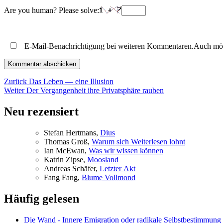
Are you human? Please solve:
E-Mail-Benachrichtigung bei weiteren Kommentaren.Auch mö
Beitragsnavigation
Vorheriger
Zurück
Das Leben — eine Illusion
Nächster
Beitrag:
Weiter
Der Vergangenheit ihre Privatsphäre rauben
Beitrag:
Neu rezensiert
Ste­fan Hertmans,
Di­us
Tho­mas Groß,
War­um sich Wei­ter­le­sen lohnt
Ian McE­wan,
Was wir wis­sen können
Kat­rin Zip­se,
Moos­land
An­dre­as Schä­fer,
Letz­ter Akt
Fang Fang,
Blu­me Vollmond
Häufig gelesen
Die Wand - Innere Emigration oder radikale Selbstbestimmung