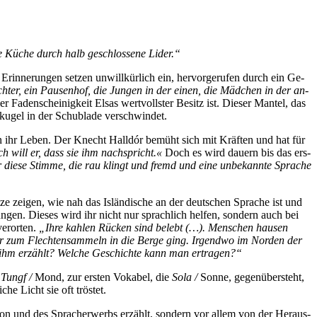
 Kü­che durch halb ge­schlos­se­ne Lider.“
Er­in­ne­run­gen set­zen un­will­kür­lich ein, her­vor­ge­ru­fen durch ein Ge­
h­ter, ein Pau­sen­hof, die Jun­gen in der ei­nen, die Mäd­chen in der an­
 Fa­den­schei­nig­keit El­sas wert­volls­ter Be­sitz ist. Die­ser Man­tel, das
n­ku­gel in der Schub­la­de verschwindet.
 in ihr Le­ben. Der Knecht Hall­dór be­müht sich mit Kräf­ten und hat für
ch will er, dass sie ihm nach­spricht.«
Doch es wird dau­ern bis das ers­
die­se Stim­me, die rau klingt und fremd und ei­ne un­be­kann­te Spra­che
­ze zei­gen, wie nah das Is­län­di­sche an der deut­schen Spra­che ist und
­zun­gen. Die­ses wird ihr nicht nur sprach­lich hel­fen, son­dern auch bei
er­or­ten.
„Ih­re kah­len Rü­cken sind be­lebt (…). Men­schen hau­sen
er zum Flech­ten­sam­meln in die Ber­ge ging. Ir­gend­wo im Nor­den der
von ihm er­zählt? Wel­che Ge­schich­te kann man ertragen?“
e
Tungf /
Mond, zur ers­ten Vo­ka­bel, die
So­la /
Son­ne, ge­gen­über­steht,
i­che Licht sie oft tröstet.
­ti­on und des Sprach­er­werbs er­zählt, son­dern vor al­lem von der Her­aus­