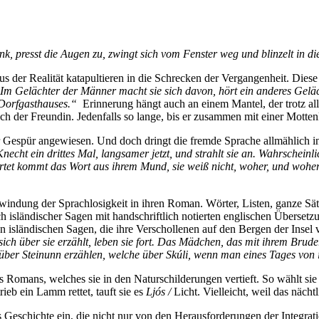
k, presst die Au­gen zu, zwingt sich vom Fens­ter weg und blin­zelt in die
der Rea­li­tät ka­ta­pul­tie­ren in die Schre­cken der Ver­gan­gen­heit. Die­se 
Im Ge­läch­ter der Män­ner macht sie sich da­von, hört ein an­de­res Ge­läc
Dorf­gast­hau­ses.“
Er­in­ne­rung hängt auch an ei­nem Man­tel, der trotz al­ler
uch der Freun­din. Je­den­falls so lan­ge, bis er zu­sam­men mit ei­ner Mot­te
hr Ge­spür an­ge­wie­sen. Und doch dringt die frem­de Spra­che all­mäh­lich
echt ein drit­tes Mal, lang­sa­mer jetzt, und strahlt sie an. Wahr­schein­li
ar­tet kommt das Wort aus ih­rem Mund, sie weiß nicht, wo­her, und wo­her 
in­dung der Sprach­lo­sig­keit in ih­ren Ro­man. Wör­ter, Lis­ten, gan­ze Sät
 is­län­di­scher Sa­gen mit hand­schrift­lich no­tier­ten eng­li­schen Über­set
n is­län­di­schen Sa­gen, die ih­re Ver­schol­le­nen auf den Ber­gen der In­sel v
sich über sie er­zählt, le­ben sie fort. Das Mäd­chen, das mit ih­rem Bru­d
ich über Stein­unn er­zäh­len, wel­che über Skú­li, wenn man ei­nes Ta­ges 
s Ro­mans, wel­ches sie in den Na­tur­schil­de­run­gen ver­tieft. So wählt si
rieb ein Lamm ret­tet, tauft sie es
Ljós /
Licht. Viel­leicht, weil das nächt­l
 Ge­schich­te ein, die nicht nur von den Her­aus­for­de­run­gen der In­te­gra