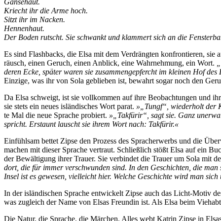
Gän­se­haut.
Kriecht ihr die Ar­me hoch.
Sitzt ihr im Nacken.
Hen­nen­haut.
Der Bo­den rutscht. Sie schwankt und klam­mert sich an die Fens­ter­ban
Es sind Flash­backs, die El­sa mit dem Ver­dräng­ten kon­fron­tie­ren, sie aus 
räusch, ei­nen Ge­ruch, ei­nen An­blick, ei­ne Wahr­neh­mung, ein Wort.
„
de­ren Ecke, spä­ter wa­ren sie zu­sam­men­ge­pfercht im klei­nen Hof des 
Ein­zi­ge, was ihr von So­la ge­blie­ben ist, be­wahrt so­gar noch den Ge­r
Da El­sa schweigt, ist sie voll­kom­men auf ih­re Be­ob­ach­tun­gen und i
sie stets ein neu­es is­län­di­sches Wort pa­rat.
»„Tungf“, wie­der­holt der Kn
te Mal die neue Spra­che pro­biert.
»„Tak­für­ir“, sagt sie. Ganz un­er­w
spricht. Er­staunt lauscht sie ih­rem Wort nach: Takfürir.«
Ein­fühl­sam bet­tet Zip­se den Pro­zess des Sprach­er­werbs und die Über­w
ma­chen mit die­ser Spra­che ver­traut. Schließ­lich stößt El­sa auf ein Buch
der Be­wäl­ti­gung ih­rer Trau­er. Sie ver­bin­det die Trau­er um So­la mit de
dort, die für im­mer ver­schwun­den sind. In den Ge­schich­ten, die man 
In­sel ist es ge­we­sen, viel­leicht hier. Wel­che Ge­schich­te wird man s
In der is­län­di­schen Spra­che ent­wi­ckelt Zip­se auch das Licht-Mo­tiv de
was zu­gleich der Na­me von El­sas Freun­din ist. Als El­sa beim Vieh­ab­t
Die Na­tur, die Spra­che, die Mär­chen. Al­les webt Kat­rin Zip­se in El­sas