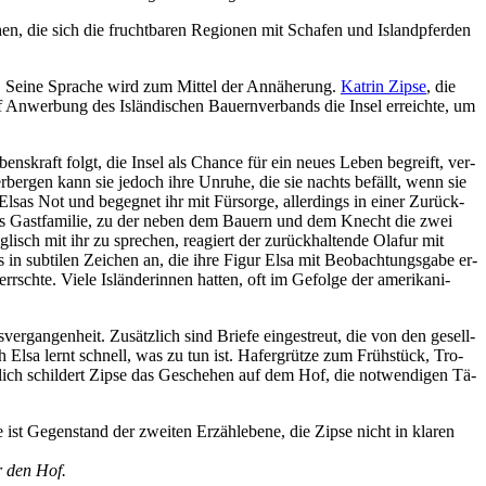
en, die sich die frucht­ba­ren Re­gio­nen mit Scha­fen und Is­land­pfer­den
. Sei­ne Spra­che wird zum Mit­tel der An­nä­he­rung.
Kat­rin Zip­se
, die
f An­wer­bung des Is­län­di­schen Bau­ern­ver­bands die In­sel er­reich­te, um
­bens­kraft folgt, die In­sel als Chan­ce für ein neu­es Le­ben be­greift, ver­
­ber­gen kann sie je­doch ih­re Un­ru­he, die sie nachts be­fällt, wenn sie
­sas Not und be­geg­net ihr mit Für­sor­ge, al­ler­dings in ei­ner Zu­rück­
El­sas Gast­fa­mi­lie, zu der ne­ben dem Bau­ern und dem Knecht die zwei
­lisch mit ihr zu spre­chen, re­agiert der zu­rück­hal­ten­de Olaf­ur mit
n sub­ti­len Zei­chen an, die ih­re Fi­gur El­sa mit Be­ob­ach­tungs­ga­be er­
sch­te. Vie­le Is­län­de­rin­nen hat­ten, oft im Ge­fol­ge der ame­ri­ka­ni­
er­gan­gen­heit. Zu­sätz­lich sind Brie­fe ein­ge­streut, die von den ge­sell­
ch El­sa lernt schnell, was zu tun ist. Ha­fer­grüt­ze zum Früh­stück, Tro­
au­lich schil­dert Zip­se das Ge­sche­hen auf dem Hof, die not­wen­di­gen Tä­
ist Ge­gen­stand der zwei­ten Er­zähl­ebe­ne, die Zip­se nicht in kla­ren
er den Hof.