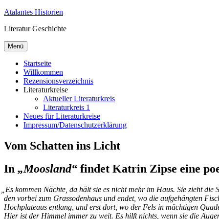
Zum
Atalantes Historien
Inhalt
Literatur Geschichte
springen
Menü
Startseite
Willkommen
Rezensionsverzeichnis
Literaturkreise
Aktueller Literaturkreis
Literaturkreis 1
Neues für Literaturkreise
Impressum/Datenschutzerklärung
Vom Schatten ins Licht
In
„Moosland“
findet Katrin Zipse eine p
„
Es kom­men Näch­te, da hält sie es nicht mehr im Haus. Sie zieht die Str
den vor­bei zum Gras­so­den­haus und en­det, wo die auf­ge­häng­ten Fi­s
Hoch­pla­teaus ent­lang, und erst dort, wo der Fels in mäch­ti­gen Qua­de
Hier ist der Him­mel im­mer zu weit. Es hilft nichts, wenn sie die Au­ge