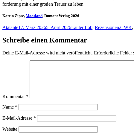
for­de­rung mit ei­ner gro­ßen Trau­er zu leben.
Katrin Zipse,
Moosland
, Dumont Verlag 2026
Autor
Veröffentlicht
Kategorien
Schlagw
Atalante
17. März 2026
5. April 2026
Lauter Lob
,
Rezensionen
2. WK
am
Schreibe einen Kommentar
Deine E-Mail-Adresse wird nicht veröffentlicht.
Erforderliche Felder 
Kommentar
*
Name
*
E-Mail-Adresse
*
Website