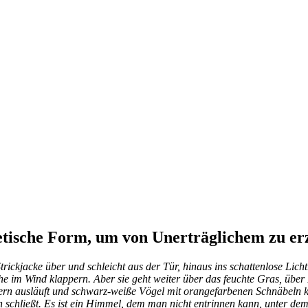
oetische Form, um von Unerträglichem zu er
ick­ja­cke über und schleicht aus der Tür, hin­aus ins schat­ten­lo­se Li
che im Wind klap­pern. Aber sie geht wei­ter über das feuch­te Gras, über
rn aus­läuft und schwarz-wei­ße Vö­gel mit oran­ge­far­be­nen Schnä­beln kr
n schließt. Es ist ein Him­mel, dem man nicht ent­rin­nen kann, un­ter de