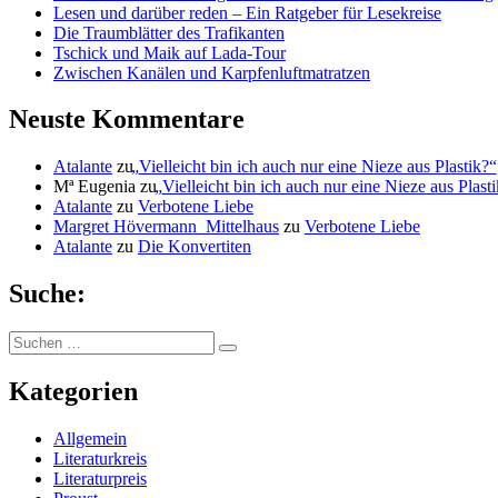
Lesen und darüber reden – Ein Ratgeber für Lesekreise
Die Traumblätter des Trafikanten
Tschick und Maik auf Lada-Tour
Zwischen Kanälen und Karpfenluftmatratzen
Neuste Kommentare
Atalante
zu
„
Vielleicht bin ich auch nur eine Nieze aus Plastik?“
Mª Eugenia
zu
„
Vielleicht bin ich auch nur eine Nieze aus Plast
Atalante
zu
Verbotene Liebe
Margret Hövermann_Mittelhaus
zu
Verbotene Liebe
Atalante
zu
Die Konvertiten
Suche:
Suchen
Suchen
nach:
Kategorien
Allgemein
Literaturkreis
Literaturpreis