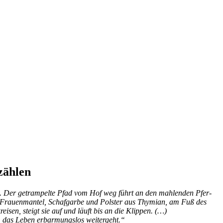
zählen
cht. Der ge­tram­pel­te Pfad vom Hof weg führt an den mah­len­den Pfer­
 Frau­en­man­tel, Schaf­gar­be und Pols­ter aus Thy­mi­an, am Fuß des
ei­sen, steigt sie auf und läuft bis an die Klippen. (…)
m das Le­ben er­bar­mungs­los weitergeht.“