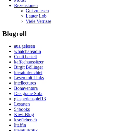
Proust
Rezensionen
Gut zu lesen
Lauter Lob
Viele Verrisse
Blogroll
aus.gelesen
whatchareadin
Centi bastelt
kaffeehaussitzer
Birgit Böllinger
literaturleuchtet
Lesen mit Links
intellectures
Bonaventura
Das graue Sofa
glasperlenspiel13
Lesarten
54books
Kiwi-Blog
lesefieber.ch
litaffin
literaturkritik