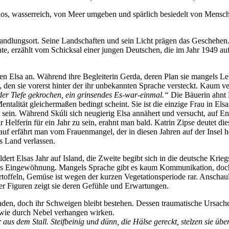
los, was­ser­reich, von Meer um­ge­ben und spär­lich be­sie­delt von Men­sch
and­lungs­ort. Sei­ne Land­schaf­ten und sein Licht prä­gen das Ge­sche­hen
­lern­te, er­zählt vom Schick­sal ei­ner jun­gen Deut­schen, die im Jahr 1949 au
­gen El­sa an. Wäh­rend ih­re Be­glei­te­rin Ger­da, de­ren Plan sie man­gels Le
 den sie vor­erst hin­ter der ihr un­be­kann­ten Spra­che ver­steckt. Kaum ver
er Tie­fe ge­kro­chen, ein grin­sen­des Es-war-ein­mal.“
Die Bäue­rin ahnt El
n­ta­li­tät glei­cher­ma­ßen be­dingt scheint. Sie ist die ein­zi­ge Frau in 
 sein. Wäh­rend Skú­li sich neu­gie­rig El­sa an­nä­hert und ver­sucht, auf Eng
l­fe­rin für ein Jahr zu sein, er­ahnt man bald. Kat­rin Zip­se deu­tet dies i
lauf er­fährt man vom Frau­en­man­gel, der in die­sen Jah­ren auf der In­sel herr
das Land verlassen.
dert El­sas Jahr auf Is­land, die Zwei­te be­gibt sich in die deut­sche Kriegs­v
El­sas Ein­ge­wöh­nung. Man­gels Spra­che gibt es kaum Kom­mu­ni­ka­ti­on, do
of­feln, Ge­mü­se ist we­gen der kur­zen Ve­ge­ta­ti­ons­pe­ri­ode rar. An­sch
­rer Fi­gu­ren zeigt sie de­ren Ge­füh­le und Erwartungen.
den, doch ihr Schwei­gen bleibt be­stehen. Des­sen trau­ma­ti­sche Ur­sa­che 
e wie durch Ne­bel ver­han­gen wirken.
us dem Stall. Steif­bei­nig und dünn, die Häl­se ge­reckt, stel­zen sie üb