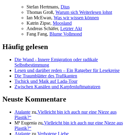
Ste­fan Hertmans,
Di­us
Tho­mas Groß,
War­um sich Wei­ter­le­sen lohnt
Ian McE­wan,
Was wir wis­sen können
Kat­rin Zip­se,
Moos­land
An­dre­as Schä­fer,
Letz­ter Akt
Fang Fang,
Blu­me Vollmond
Häufig gelesen
Die Wand - Innere Emigration oder radikale
Selbstbestimmung
Lesen und darüber reden – Ein Ratgeber für Lesekreise
Die Traumblätter des Trafikanten
Tschick und Maik auf Lada-Tour
Zwischen Kanälen und Karpfenluftmatratzen
Neuste Kommentare
Atalante
zu
„
Vielleicht bin ich auch nur eine Nieze aus
Plastik?“
Mª Eugenia
zu
„
Vielleicht bin ich auch nur eine Nieze aus
Plastik?“
Atalante
zu
Verbotene Liebe