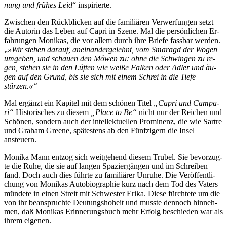
nung und frü­hes Leid
“ in­spi­rier­te.
Zwi­schen den Rück­bli­cken auf die fa­mi­liä­ren Ver­wer­fun­gen setzt
die Au­torin das Le­ben auf Ca­pri in Sze­ne. Mal die per­sön­li­chen Er­
fah­run­gen Mo­ni­kas, die vor al­lem durch ih­re Brie­fe fass­bar wer­den.
„
»Wir ste­hen dar­auf, an­ein­an­der­ge­lehnt, vom Sma­ragd der Wo­gen
um­ge­ben, und schau­en den Mö­wen zu: oh­ne die Schwin­gen zu re­
gen, ste­hen sie in den Lüf­ten wie wei­ße Fal­ken oder Ad­ler und äu­
gen auf den Grund, bis sie sich mit ei­nem Schrei in die Tie­fe
stürzen.«“
Mal er­gänzt ein Ka­pi­tel mit dem schö­nen Ti­tel
„Ca­pri und Cam­pa­
ri“
His­to­ri­sches zu die­sem
„Place to Be“
nicht nur der Rei­chen und
Schö­nen, son­dern auch der in­tel­lek­tu­el­len Pro­mi­nenz, die wie Sart­re
und Gra­ham Gree­ne, spä­tes­tens ab den Fünf­zi­gern die In­sel
ansteuern.
Mo­ni­ka Mann ent­zog sich weit­ge­hend die­sem Tru­bel. Sie be­vor­zug­
te die Ru­he, die sie auf lan­gen Spa­zier­gän­gen und im Schrei­ben
fand. Doch auch dies führ­te zu fa­mi­liä­rer Un­ru­he. Die Ver­öf­fent­li­
chung von Mo­ni­kas Au­to­bio­gra­phie kurz nach dem Tod des Va­ters
mün­de­te in ei­nen Streit mit Schwes­ter Eri­ka. Die­se fürch­te­te um die
von ihr be­an­spruch­te Deu­tungs­ho­heit und muss­te den­noch hin­neh­
men, daß Mo­ni­kas Er­in­ne­rungs­buch mehr Er­folg be­schie­den war als
ih­rem eigenen.