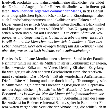
fried­voll, pro­duk­tiv und wahr­schein­lich ei­ne glück­li­che. Sie bil­det
den Dreh- und An­gel­punkt für Hol­zer, die ähn­lich wie in ih­rem spä­
te­ren
Buch über den Te­gern­see-Som­mer der Manns
, in das Ge­rüst
ei­ner bio­gra­phi­schen Epi­so­de Rück­bli­cke und Ein­ord­nun­gen, aber
auch Land­schafts­pan­ora­men und lo­kal­his­to­ri­sche Fak­ten ein­fügt.
Da­bei va­ri­iert sie je nach Quel­len­la­ge un­ter­schied­li­che Blick­win­kel
und In­ter­pre­ta­tio­nen. Hol­zer schil­dert Mo­ni­kas Um­gang mit psy­chi­
schen Kri­sen und blickt auf Ur­sa­chen.
„Die ers­ten Sät­ze von Ver­
gan­ge­nes und Ge­gen­wär­ti­ges lau­ten: »Ich le­be auf ei­ner In­sel. Es
ist still da, und die Men­schen ma­chen sich Ge­dan­ken.« Über das
Le­ben na­tür­lich, über den »ewi­gen Kampf um das Ge­lin­gen« und
über das, was es wirk­lich be­deu­te: »ei­ne Selbstbefreiung«.“
Be­reits als Kind hat­te Mo­ni­ka ei­nen schwe­ren Stand in der Fa­mi­lie.
Nicht nur fühl­te sie sich als Mitt­le­re in ste­ter Kon­kur­renz zur äl­te­ren,
selbst­be­wuss­ten Eri­ka und zu Va­ters Lieb­ling Eli­sa­beth. Es ge­lang
ihr we­ni­ger gut als den an­de­ren Ge­schwis­tern el­ter­li­che An­er­ken­
nung zu er­lan­gen. Das
„Mön­le“
galt als wun­der­li­che Au­ßen­sei­te­rin.
Die fa­mi­liä­re Ab­leh­nung und ei­ne durch häu­fi­ge Tren­nun­gen ge­stör­
te Mut­ter­bin­dung führ­ten zu Ori­en­tie­rungs­lo­sig­keit und De­pres­sio­
nen der Ju­gend­li­chen.
„Häus­li­ches Idyll, Wohl­stand, Ge­schwis­ter,
Per­so­nal – es ist al­les da. Nur die Mut­ter fehlt oft mo­na­te­lang, vor
al­lem in Mo­ni­kas ers­ten Le­bens­jah­ren.“
Auf­ent­hal­te fern der Fa­mi­
lie, zu­nächst im Bo­den­see-In­ter­nat Sa­lem, spä­ter in Ber­lin oder Flo­
renz wa­ren ver­geb­li­che Ver­su­che der Ab­na­be­lung, die schließ­lich in