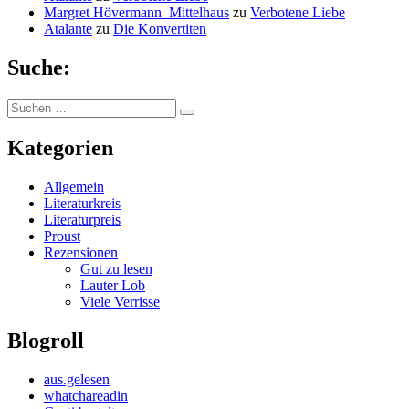
Margret Hövermann_Mittelhaus
zu
Verbotene Liebe
Atalante
zu
Die Konvertiten
Suche:
Suchen
Suchen
nach:
Kategorien
Allgemein
Literaturkreis
Literaturpreis
Proust
Rezensionen
Gut zu lesen
Lauter Lob
Viele Verrisse
Blogroll
aus.gelesen
whatchareadin