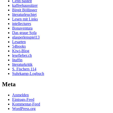
Centi bastelt
kaffeehaussitzer
Birgit Böllinger
literaturleuchtet
Lesen mit Links
intellectures
Bonaventura
Das graue Sofa
glasperlenspiel13
Lesarten
54books
Kiwi-Blog
lesefieber.ch
litaffin
literaturkritik
S. Fischers 114
Suhrkamp-Logbuch
Meta
Anmelden
Eintrags-Feed
Kommentar-Feed
WordPress.org