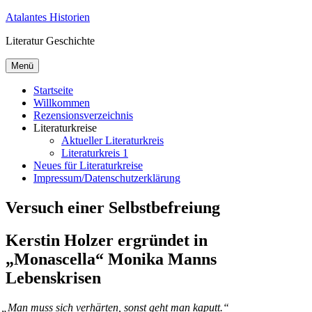
Zum
Atalantes Historien
Inhalt
Literatur Geschichte
springen
Menü
Startseite
Willkommen
Rezensionsverzeichnis
Literaturkreise
Aktueller Literaturkreis
Literaturkreis 1
Neues für Literaturkreise
Impressum/Datenschutzerklärung
Versuch einer Selbstbefreiung
Kerstin Holzer ergründet in
„Monascella“ Monika Manns
Lebenskrisen
„
Man muss sich ver­här­ten, sonst geht man kaputt.“