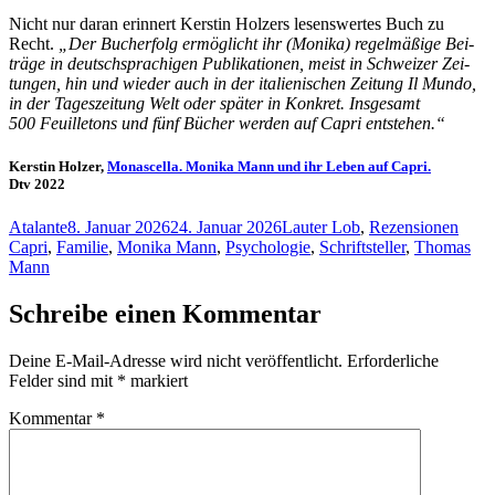
Nicht nur dar­an er­in­nert Kers­tin Holz­ers le­sens­wer­tes Buch zu
Recht.
„Der Buch­erfolg er­mög­licht ihr (Mo­ni­ka) re­gel­mä­ßi­ge Bei­
trä­ge in deutsch­spra­chi­gen Pu­bli­ka­tio­nen, meist in Schwei­zer Zei­
tun­gen, hin und wie­der auch in der ita­lie­ni­schen Zei­tung Il Mun­do,
in der Ta­ges­zei­tung Welt oder spä­ter in Kon­kret. Ins­ge­samt
500 Feuil­le­tons und fünf Bü­cher wer­den auf Ca­pri entstehen.“
Kerstin Holzer,
Monascella. Monika Mann und ihr Leben auf Capri.
Dtv 2022
Autor
Veröffentlicht
Kategorien
Schl
Atalante
8. Januar 2026
24. Januar 2026
Lauter Lob
,
Rezensionen
am
Capri
,
Familie
,
Monika Mann
,
Psychologie
,
Schriftsteller
,
Thomas
Mann
Schreibe einen Kommentar
Deine E-Mail-Adresse wird nicht veröffentlicht.
Erforderliche
Felder sind mit
*
markiert
Kommentar
*