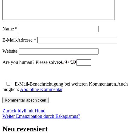
Name
*
E-Mail-Adresse
*
Website
Are you human? Please solve:
E-Mail-Benachrichtigung bei weiteren Kommentaren.Auch
möglich:
Abo ohne Kommentar
.
Beitragsnavigation
Vorheriger
Zurück
Idyll mit Hund
Nächster
Beitrag:
Weiter
Emanzipation durch Eskapismus?
Beitrag:
Neu rezensiert