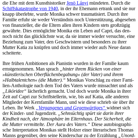
die Ehe mit dem Kunst­his­to­ri­ker
Je­nö Lá­nyi
mün­de­ten. Durch die
Schiffs­ka­ta­stro­phe von 1940
, in der ihr Ehe­mann er­trank und sie nur
knapp über­leb­te, wur­de Mo­ni­ka schwer trau­ma­ti­siert. Durch ih­re
Fa­mi­lie er­fuhr sie we­der Ver­ständ­nis noch Un­ter­stüt­zung, ab­ge­se­hen
von fi­nan­zi­el­ler, die die El­tern al­len ih­ren Kin­dern stets groß­zü­gig
ge­währ­te. Dies er­mög­lich­te Mo­ni­ka ein Le­ben auf Ca­pri, das den­
noch nicht das glück­lichs­te war, da sie im­mer wie­der ver­such­te, ei­ne
Be­zie­hung zum Va­ter, den Ge­schwis­tern und be­son­ders zu ih­rer
Mut­ter Ka­tia zu knüp­fen und doch im­mer wie­der aufs Neue dar­an
scheiterte.
Ih­re frü­hen Am­bi­tio­nen als Pia­nis­tin wur­den in der Fa­mi­lie kaum
ernst­ge­nom­men. Man sprach
„hin­ter ih­rem Rü­cken von ei­ner
»künst­le­ri­schen Ober­flä­chen­be­ga­bung« (der Va­ter) und ih­rem
»Halb­ta­lent­chen« (die Mut­ter).“
Mo­ni­kas Vor­schlag zu ei­ner Fa­mi­
li­en-An­tho­lo­gie nach dem Tod des Va­ters wur­de miss­ach­tet und als
„Li­kör­idee“
lä­cher­lich ge­macht. Und doch wur­de Mo­ni­ka in ih­rer
Zeit auf Ca­pri zur Schrift­stel­le­rin, wie, bis auf Ka­tia, al­le an­de­ren
Mit­glie­der der Kern­fa­mi­lie Mann, und wie die­se schrieb sie über ihr
Le­ben. Ihr Werk
„Ver­gan­ge­nes und Ge­gen­wär­ti­ges“
wid­met sich
der Kin­der- und Ju­gend­zeit.
„Sehn­süch­tig spürt sie dar­in ih­rer
Kind­heit nach, der At­mo­sphä­re im El­tern­haus. Der Si­cher­heit, die
die Mut­ter ver­mit­tel­te. Der Au­ra des Va­ters.“
Die­se au­to­bio­gra­phi­
sche In­ter­pre­ta­ti­on Mo­ni­kas stellt Hol­zer ei­ner li­te­ra­ri­schen Tho­mas
Manns ge­gen­über, den sei­ne Kin­der­schar zu der Er­zäh­lung
„Un­ord­