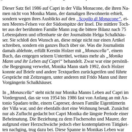
Die­ser Satz fiel 1986 auf Ca­pri in der Vil­la Mo­na­co­ne, die ih­ren Na­
men nicht von Mo­ni­ka Mann, der da­ma­li­gen Be­woh­ne­rin er­hielt,
son­dern we­gen ih­res Aus­blicks auf den
„Sco­glio di Mo­na­co­ne“
, ei­
nen Mee­res-Fel­sen vor der Süd­ost­spit­ze der In­sel. Die mitt­le­re Toch­
ter aus der be­rühm­ten Fa­mi­lie Mann zog die bit­te­re Bi­lanz nach 75
Le­bens­jah­ren und of­fen­bar­te sie der Jour­na­lis­tin Hel­ga Schalk­häu­
ser. Sie schloß den Wunsch an, die­se mö­ge nicht nur ei­nen Ar­ti­kel
schrei­ben, son­dern ein gan­zes Buch über sie. Was die Jour­na­lis­tin
da­mals ab­lehn­te, er­füllt Kers­tin Hol­zer mit
„Mo­nas­cel­la“
, ei­nem
Buch, das ent­ge­gen sei­nem Un­ter­ti­tel, weit­aus mehr als
„Mo­ni­ka
Mann und ihr Le­ben auf Ca­pri“
be­han­delt. Zwar war ei­ne per­sön­li­
che Be­geg­nung ver­wehrt, Mo­ni­ka Mann starb 1992, doch Hol­zer
konn­te auf Brie­fe und an­de­re Text­quel­len zu­rück­grei­fen und führ­te
Ge­sprä­che mit Zeit­zeu­gen, un­ter an­de­ren mit Fri­do Mann und ih­rer
Vor­gän­ge­rin Schalkhäuser.
In
„Mo­nas­cel­la“
steht nicht nur Mo­ni­ka Manns Le­ben auf Ca­pri im
Vor­der­grund, das sie von 1954 bis 1986 fast von An­fang an mit An­
to­nio Spa­da­ro teil­te, ei­nem Ca­p­re­ser, des­sen Fa­mi­lie Ei­gen­tü­me­rin
der Vil­la war, und der eben­falls dort ei­ne Woh­nung be­saß. Zu­nächst
nur als Zu­flucht ge­dacht bot Ca­pri Mo­ni­ka die
längs­te Pe­ri­ode ei­ner
Be­hei­ma­tung. Die Be­zie­hung zu dem Fi­scher­sohn und Mau­rer, der
auf­grund ei­ner Herz­schwä­che je­doch eher kon­tem­pla­ti­ven Tä­tig­kei­
ten nach­ging, trug da­zu bei. Die­se Span­ne in Mo­ni­kas Le­ben war