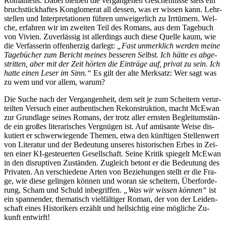
Roman­teils. Da­bei blei­ben die ver­gan­ge­nen Ge­scheh­nis­se stets ein
bruch­stück­haf­tes Kon­glo­me­rat all des­sen, was er wis­sen kann. Lehr­
stel­len und In­ter­pre­ta­tio­nen füh­ren un­wei­ger­lich zu Irr­tü­mern. Wel­
che, er­fah­ren wir im zwei­ten Teil des Ro­mans, aus dem Ta­ge­buch
von Vi­vi­en. Zu­ver­läs­sig ist al­ler­dings auch die­se Quel­le kaum, wie
die Ver­fas­se­rin of­fen­her­zig dar­legt:
„Fast un­merk­lich wer­den mei­ne
Ta­ge­bü­cher zum Be­richt mei­nes bes­se­ren Selbst. Ich hät­te es ab­ge­
strit­ten, aber mit der Zeit hör­ten die Ein­trä­ge auf, pri­vat zu sein. Ich
hat­te ei­nen Le­ser im Sinn.“
Es gilt der al­te Merk­satz: Wer sagt was
zu wem und vor al­lem, warum?
Die Su­che nach der Ver­gan­gen­heit, dem seit je zum Schei­tern ver­ur­
teil­ten Ver­such ei­ner au­then­ti­schen Re­kon­struk­ti­on, macht McE­wan
zur Grund­la­ge sei­nes Ro­mans, der trotz al­ler erns­ten Be­gleit­um­stän­
de ein gro­ßes li­te­ra­ri­sches Ver­gnü­gen ist. Auf amü­san­te Wei­se dis­
ku­tiert er schwer­wie­gen­de The­men, et­wa den künf­ti­gen Stel­len­wert
von Li­te­ra­tur und der Be­deu­tung un­se­res his­to­ri­schen Er­bes in Zei­
ten ei­ner KI-ge­steu­er­ten Ge­sell­schaft. Sei­ne Kri­tik spie­gelt McE­wan
in den dis­rup­ti­ven Zu­stän­den. Zu­gleich be­tont er die Be­deu­tung des
Pri­va­ten. An ver­schie­de­ne Ar­ten von Be­zie­hun­gen stellt er die Fra­
ge, wie die­se ge­lin­gen kön­nen und wor­an sie schei­tern, Über­for­de­
rung, Scham und Schuld in­be­grif­fen.
„Was wir wis­sen kön­nen“
ist
ein span­nen­der, the­ma­tisch viel­fäl­ti­ger Ro­man, der von der Lei­den­
schaft ei­nes His­to­ri­kers er­zählt und hell­sich­tig ei­ne mög­li­che Zu­
kunft entwirft!