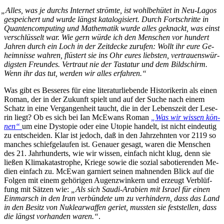
„
Al­les, was je durchs In­ter­net ström­te, ist wohl­be­hü­tet in Neu-La­gos
ge­spei­chert und wur­de längst ka­ta­lo­gi­siert. Durch Fort­schrit­te in
Quan­ten­com­pu­ting und Ma­the­ma­tik wur­de al­les ge­knackt, was einst
ver­schlüs­selt war. Wie gern wür­de ich den Men­schen vor hun­dert
Jah­ren durch ein Loch in der Zeit­de­cke zu­ru­fen: Wollt ihr eu­re Ge­
heim­nis­se wah­ren, flüs­tert sie ins Ohr eu­res liebs­ten, ver­trau­ens­wür­
digs­ten Freun­des. Ver­traut nie der Tas­ta­tur und dem Bild­schirm.
Wenn ihr das tut, wer­den wir al­les erfahren.“
Was gibt es Bes­se­res für ei­ne li­te­ra­tur­lie­ben­de His­to­ri­ke­rin als ei­nen
Ro­man, der in der Zu­kunft spielt und auf der Su­che nach ei­nem
Schatz in ei­ne Ver­gan­gen­heit taucht, die in der Le­bens­zeit der Le­se­
rin liegt? Ob es sich bei Ian McE­wans Ro­man
„Was wir wis­sen kön­
nen“
um ei­ne Dys­to­pie oder ei­ne Uto­pie han­delt, ist nicht ein­deu­tig
zu ent­schei­den. Klar ist je­doch, daß in den Jahr­zehn­ten vor 2119 so
man­ches schief­ge­lau­fen ist. Ge­nau­er ge­sagt, wa­ren die Men­schen
des 21. Jahr­hun­derts, wie wir wis­sen, ein­fach nicht klug, denn sie
lie­ßen Kli­ma­ka­ta­stro­phe, Krie­ge so­wie die so­zi­al sa­bo­tie­ren­den Me­
di­en ein­fach zu. McE­wan gar­niert sei­nen mah­nen­den Blick auf die
Fol­gen mit ei­nem ge­hö­ri­gen Au­gen­zwin­kern und er­zeugt Ver­blüf­
fung mit Sät­zen wie:
„Als sich Sau­di-Ara­bi­en mit Is­ra­el für ei­nen
Ein­marsch in den Iran ver­bün­de­te um zu ver­hin­dern, dass das Land
in den Be­sitz von Nu­kle­ar­waf­fen ge­riet, muss­ten sie fest­stel­len, dass
die längst vor­han­den wa­ren.“
.