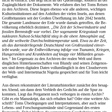
nicht so ein­fach. Das liegt nicht an der Quel­len­la­ge, son­dern an der
Zu­gäng­lich­keit der Do­ku­men­te. Wir er­fah­ren dies bei Toms Rei­sen
zu den Ar­chi­ven. Die­se lie­gen eben­so wie al­le an­de­ren, wich­ti­gen
Kul­tur­in­sti­tu­tio­nen auf den An­hö­hen der vie­len In­seln, aus de­nen
Groß­bri­tan­ni­en seit der Gro­ßen Über­flu­tung im Jahr 2042 be­steht.
Die ge­sam­te Land­mas­se der Er­de wur­de da­mals ge­trof­fen, die Be­
völ­ke­rung er­heb­lich de­zi­miert.
„Die Zeit der Schwer­indus­trie und
fos­si­len Brenn­stof­fe war vor­bei. Der so­ge­nann­te Kriegs­staub vom
nu­klea­ren Nah­ost-Schlacht­feld stieg in die obe­re At­mo­sphä­re auf,
und die welt­wei­te Durch­schnitts­tem­pe­ra­tur sank. Et­wa zu der Zeit,
als das dar­nie­der­lie­gen­de Deutsch­land von Groß­russ­land ein­ver­
leibt wur­de, war die Erd­be­völ­ke­rung in­fol­ge von Tsu­na­mis, Krie­gen,
Hun­gers­nö­ten und Krank­hei­ten auf knapp vier Mil­li­ar­den ge­sun­
ken.“
Im Ge­gen­satz zu den Ar­chi­ven der rea­len Welt und ih­ren
ding­li­chen Hin­ter­las­sen­schaf­ten von Blun­dy und sei­nen Zeit­ge­nos­
sen sind de­ren di­gi­ta­len Da­ten voll­um­fäng­lich in den Cloud­ser­vern
der Welt- und In­ter­net­macht Ni­ge­ria ge­spei­chert und für Tom leicht
verfügbar.
Aus die­sen re­kon­stru­iert der Li­te­ra­tur­his­to­ri­ker zu­nächst den be­sag­
ten Abend, um dann dem Ver­bleib des Ge­dichts auf die Spur zu
kom­men. Liegt das Per­ga­ment noch ver­bor­gen in ei­nem Ar­chiv?
Gibt es ein Ma­nu­skript, das sich er­hal­ten hat? Oder ei­ne wei­te­re Ab­
schrift? Toms Über­le­gun­gen und In­ter­pre­ta­tio­nen, aber auch sei­ne
Le­bens- und For­schungs­um­stän­de sind Ge­gen­stand des ers­ten