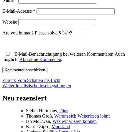
Name
*
E-Mail-Adresse
*
Website
Are you human? Please solve:
E-Mail-Benachrichtigung bei weiteren Kommentaren.Auch
möglich:
Abo ohne Kommentar
.
Beitragsnavigation
Vorheriger
Zurück
Vom Schatten ins Licht
Nächster
Beitrag:
Weiter
Idealistische Inselbegabungen
Beitrag:
Neu rezensiert
Ste­fan Hertmans,
Di­us
Tho­mas Groß,
War­um sich Wei­ter­le­sen lohnt
Ian McE­wan,
Was wir wis­sen können
Kat­rin Zip­se,
Moos­land
An­dre­as Schä­fer,
Letz­ter Akt