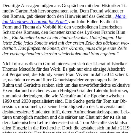
Der­ar­ti­ge Aus­sa­gen mö­gen aus Ge­sprä­chen mit dem His­to­ri­ker Ti­
mo­thy Gar­ton Ash her­vor­ge­gan­gen sein. Dem Freund wid­met er
den Ro­man, gab die­ser doch den Hin­weis auf das Ge­dicht
„Mar­s­
ton Me­a­dows: A co­ro­na for Prue“
von John Ful­ler. Es dient in
Form und The­ma als Vor­bild für den ver­schol­le­nen li­te­ra­ri­schen
Schatz des Ro­mans, den So­net­ten­kranz des Ly­ri­kers Fran­cis Blun­
dy.
„Ein So­net­ten­kranz ist ein ein­drucks­vol­les Un­ter­fan­gen. Die
letz­te Zei­le je­des So­netts wird mit der ers­ten Zei­le des nächs­ten wie­
der­holt. Das fünf­zehn­te So­nett, der ›Kranz‹, muss die je ers­te Zei­le
der vor­her­ge­hen­den vier­zehn wie­der­ho­len und Sinn ergeben.“
Nicht nur aus die­sem Grund in­ter­es­siert sich der Li­te­ra­tur­his­to­ri­ker
Tho­mas Met­cal­fe für das Werk. Es gab nur ei­ne ein­zi­ge Ab­schrift
auf Per­ga­ment, die
Blun­dy sei­ner Frau Vi­vi­en im Jahr 2014 schenk­
te, nach­dem er es auf ih­rer Ge­burts­tags­fei­er vor­ge­tra­gen hat­te.
Ruhm und Ge­rüch­te ran­ken sich um das un­ver­öf­fent­lich­te ex­klu­si­ve
Ex­em­plar und ma­chen es zum Hei­li­gen Gral der Li­te­ra­tur­his­to­ri­ker,
zu­min­dest der­je­ni­gen, die wie Met­cal­fe auf die Epo­che zwi­schen
1990 und 2030 spe­zia­li­siert sind. Die Su­che ge­rät für Tom zur Ob­
ses­si­on, um so mehr, da sei­ne Lehr­tä­tig­keit an der Uni­ver­si­tät auf
des­in­ter­es­sier­te Stu­den­ten trifft, de­ren Auf­merk­sam­keits­span­ne Lek­
tü­ren un­mög­lich ma­chen und die stär­ker am Chat mit der
als an
KI
der aka­de­mi­schen Leh­re in­ter­es­siert sind. Tom Met­cal­fe steckt al­so
al­len Ehr­geiz in die Re­cher­che. Doch die ge­stal­tet sich im Jahr 2119