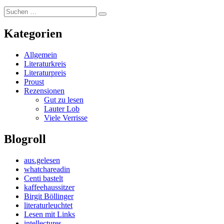
Suchen
Suchen
nach:
Kategorien
Allgemein
Literaturkreis
Literaturpreis
Proust
Rezensionen
Gut zu lesen
Lauter Lob
Viele Verrisse
Blogroll
aus.gelesen
whatchareadin
Centi bastelt
kaffeehaussitzer
Birgit Böllinger
literaturleuchtet
Lesen mit Links
intellectures