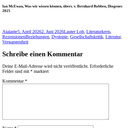
Ian McEwan, Was wir wissen können, übers. v. Bernhard Robben, Diogenes
2025
Autor
Veröffentlicht
Kategorien
Atalante
5. April 2026
2. Juni 2026
Lauter Lob
,
Literaturkreis
,
am
Schlagwörter
Rezensionen
Beziehungen
,
Dystopie
,
Gesellschaftskritik
,
Literatur
,
Vergangenheit
Schreibe einen Kommentar
Deine E-Mail-Adresse wird nicht veröffentlicht.
Erforderliche
Felder sind mit
*
markiert
Kommentar
*