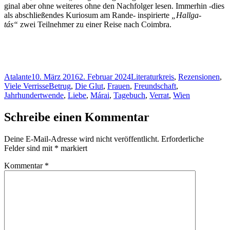
gi­nal aber oh­ne wei­te­res oh­ne den Nach­fol­ger le­sen. Im­mer­hin ‑dies
als ab­schlie­ßen­des Ku­rio­sum am Ran­de- in­spi­rier­te
„Hall­ga­
tás“
zwei Teil­neh­mer zu ei­ner Rei­se nach Coimbra.
Autor
Veröffentlicht
Kategorien
Atalante
10. März 2016
2. Februar 2024
Literaturkreis
,
Rezensionen
,
am
Schlagwörter
Viele Verrisse
Betrug
,
Die Glut
,
Frauen
,
Freundschaft
,
Jahrhundertwende
,
Liebe
,
Márai
,
Tagebuch
,
Verrat
,
Wien
Schreibe einen Kommentar
Deine E-Mail-Adresse wird nicht veröffentlicht.
Erforderliche
Felder sind mit
*
markiert
Kommentar
*