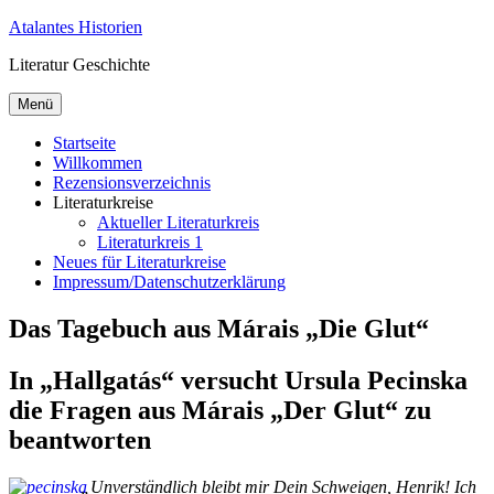
Zum
Atalantes Historien
Inhalt
Literatur Geschichte
springen
Menü
Startseite
Willkommen
Rezensionsverzeichnis
Literaturkreise
Aktueller Literaturkreis
Literaturkreis 1
Neues für Literaturkreise
Impressum/Datenschutzerklärung
Das Tagebuch aus Márais „Die Glut“
In „Hallgatás“ versucht Ursula Pecinska
die Fragen aus Márais „Der Glut“ zu
beantworten
„
Un­ver­ständ­lich bleibt mir Dein Schwei­gen, Hen­rik! Ich