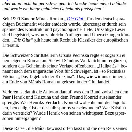
aber kann nicht län­ger schwei­gen. Ich bre­che heu­te mein Ge­lüb­de
und wer­de ein lan­ge ge­hü­te­tes Ge­heim­nis preisgeben.“
Seit 1999 Sán­dor Má­rais Ro­man
„Die Glut“
für den deutsch­spra­
chi­gen Buch­markt wie­der ent­deckt wur­de, über­zeugt er durch sein
span­nen­des Kon­strukt und psy­cho­lo­gi­sche Tie­fe. Un­zäh­li­ge Le­ser
sind be­geis­tert, wo­von zahl­rei­che Auf­la­gen und Über­set­zun­gen kün­
den.
„Die Glut“
gilt heu­te mit Recht als Klas­si­ker der eu­ro­päi­schen
Literatur.
Die Schwei­zer Schrift­stel­le­rin Ur­su­la Pecinska reg­te er so­gar zu ei­
nem ei­ge­nen Ro­man an. Sie will Sán­dors Werk nicht nur er­gän­zen,
son­dern das Ge­heim­nis sei­ner Vor­la­ge of­fen­ba­ren. „Hall­ga­tás
“, be­
nannt nach dem un­ga­ri­sche Wort für Schwei­gen, ist –so Pecins­kas
Fik­ti­on- „Das Ta­ge­buch der Krisz­ti­na“. Das, wie wir uns er­in­nern,
am En­de von Má­rais Ro­man un­ge­le­sen in der Glut landet.
Ver­lo­ren ist da­mit die Ant­wort dar­auf, was den Bund zwi­schen dem
Paar Hen­rik und Krisz­ti­na und dem Freund Kon­rád aus­ein­an­der
spreng­te. War Hen­riks Ver­dacht, Kon­rad wol­le
ihn auf der Jagd tö­
ten, be­rech­tigt? Ist er des­halb spur­los ver­schwun­den? War Kris­ti­na
dar­in ver­strickt? Wur­de Hen­rik von sei­nen wich­tigs­ten Be­zugs­per­
so­nen hintergangen?
Die­se Rät­sel, die Má­rai be­wusst of­fen lässt und die den Reiz sei­nes