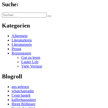
Suche:
Suchen
Suchen
nach:
Kategorien
Allgemein
Literaturkreis
Literaturpreis
Proust
Rezensionen
Gut zu lesen
Lauter Lob
Viele Verrisse
Blogroll
aus.gelesen
whatchareadin
Centi bastelt
kaffeehaussitzer
Birgit Böllinger