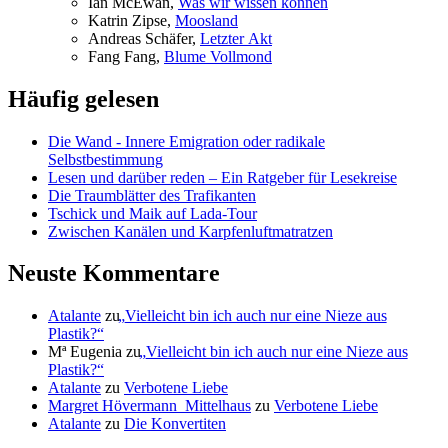
Ian McE­wan,
Was wir wis­sen können
Kat­rin Zip­se,
Moos­land
An­dre­as Schä­fer,
Letz­ter Akt
Fang Fang,
Blu­me Vollmond
Häufig gelesen
Die Wand - Innere Emigration oder radikale
Selbstbestimmung
Lesen und darüber reden – Ein Ratgeber für Lesekreise
Die Traumblätter des Trafikanten
Tschick und Maik auf Lada-Tour
Zwischen Kanälen und Karpfenluftmatratzen
Neuste Kommentare
Atalante
zu
„
Vielleicht bin ich auch nur eine Nieze aus
Plastik?“
Mª Eugenia
zu
„
Vielleicht bin ich auch nur eine Nieze aus
Plastik?“
Atalante
zu
Verbotene Liebe
Margret Hövermann_Mittelhaus
zu
Verbotene Liebe
Atalante
zu
Die Konvertiten