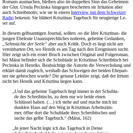
Ro­mans aus­ma­chen, blei­ben al­so im dop­pel­ten Sinn das Ge­heim­nis
der Glut. Ur­su­la Pecinska hin­ge­gen be­scher­ten sie Ir­ri­ta­ti­on aber
auch Schreib­mo­tiv, wie sie in ei­nem
In­ter­view mit dem Schwei­zer
Ra­dio
be­kennt. Sie blät­tert Krisz­ti­nas Ta­ge­buch für neu­gie­ri­ge Le­
ser auf.
In die­sem gelb­s­am­ti­gen Jour­nal, soll­ten ‑so die Idee Krisz­ti­nas- die
jun­gen Ehe­leu­te Un­aus­sprech­li­ches no­tie­ren, ge­hei­me Ge­dan­ken,
„Sehn­süch­te der See­le“
aber auch Kri­tik. Doch es liegt nicht am
ver­ein­bar­ten Ort, wo Hen­rik es am Tag nach den Er­eig­nis­sen sucht.
Hier zeigt sich ein ers­ter Bruch zwi­schen Ori­gi­nal und Fol­ge­ro­man,
bei Má­rai be­fin­det sich die Schub­la­de in Krisz­ti­nas Schreib­tisch bei
Pecinska in Hen­riks. Be­ab­sich­tigt die Au­torin die Ver­wechs­lung und
er­klärt da­mit zu­gleich, wes­halb das Schwei­gen der bei­den Ehe­part­
ner nie ge­bro­chen wur­de? Die ge­naue Lek­tü­re zeigt, daß der Irr­tum
nicht bei Hen­rik und Krisz­ti­na lie­gen kann.
„
Und das ge­hei­me Ta­ge­buch liegt im­mer in der Schub­la­
de des Schreib­tischs, zu dem nur wir bei­de ei­nen
Schlüs­sel ha­ben. (…) ich ste­he auf und ma­che mich im
dunk­len Haus auf den Weg in Krisz­ti­nas Ar­beits­zim­
mer, öff­ne dort die Schub­la­de ih­res Schreib­ti­sches und
su­che das gel­be Ta­ge­buch.“ (Má­rai, 162)
„
In je­ner Nacht leg­te ich das Ta­ge­buch in Dei­ne