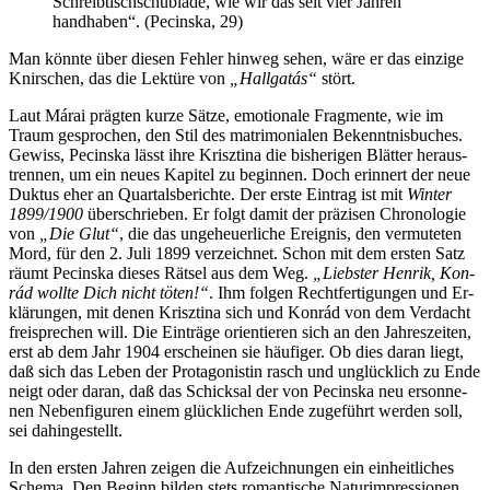
Schreib­tisch­schub­la­de, wie wir das seit vier Jah­ren
hand­ha­ben“. (Pecinska, 29)
Man könn­te über die­sen Feh­ler hin­weg se­hen, wä­re er das ein­zi­ge
Knir­schen, das die Lek­tü­re von
„Hall­ga­tás“
stört.
Laut Má­rai präg­ten kur­ze Sät­ze, emo­tio­na­le Frag­men­te, wie im
Traum ge­spro­chen, den Stil des ma­tri­mo­nia­len Be­kennt­nis­bu­ches.
Ge­wiss, Pecinska lässt ih­re Krisz­ti­na die bis­he­ri­gen Blät­ter her­aus­
tren­nen, um ein neu­es Ka­pi­tel zu be­gin­nen. Doch er­in­nert der neue
Duk­tus eher an Quar­tals­be­rich­te. Der ers­te Ein­trag ist mit
Win­ter
1899/1900
über­schrie­ben. Er folgt da­mit der prä­zi­sen Chro­no­lo­gie
von
„Die Glut“
, die das un­ge­heu­er­li­che Er­eig­nis, den ver­mu­te­ten
Mord, für den 2. Ju­li 1899 ver­zeich­net. Schon mit dem ers­ten Satz
räumt Pecinska die­ses Rät­sel aus dem Weg.
„Liebs­ter Hen­rik, Kon­
rád woll­te Dich nicht tö­ten!“
. Ihm fol­gen Recht­fer­ti­gun­gen und Er­
klä­run­gen, mit de­nen Krisz­ti­na sich und Kon­rád von dem Ver­dacht
frei­spre­chen will. Die Ein­trä­ge ori­en­tie­ren sich an den Jah­res­zei­ten,
erst ab dem Jahr 1904 er­schei­nen sie häu­fi­ger. Ob dies dar­an liegt,
daß sich das Le­ben der Prot­ago­nis­tin rasch und un­glück­lich zu En­de
neigt oder dar­an, daß das Schick­sal der von Pecinska neu er­son­ne­
nen Ne­ben­fi­gu­ren ei­nem glück­li­chen En­de zu­ge­führt wer­den soll,
sei dahingestellt.
In den ers­ten Jah­ren zei­gen die Auf­zeich­nun­gen ein ein­heit­li­ches
Sche­ma. Den Be­ginn bil­den stets ro­man­ti­sche Na­tur­im­pres­sio­nen,