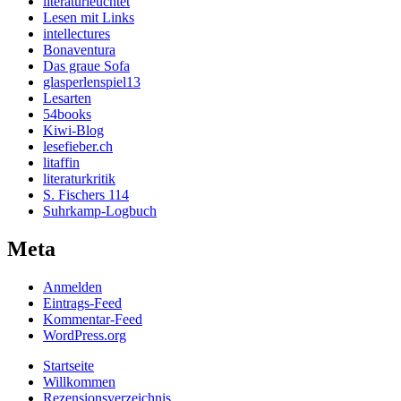
literaturleuchtet
Lesen mit Links
intellectures
Bonaventura
Das graue Sofa
glasperlenspiel13
Lesarten
54books
Kiwi-Blog
lesefieber.ch
litaffin
literaturkritik
S. Fischers 114
Suhrkamp-Logbuch
Meta
Anmelden
Eintrags-Feed
Kommentar-Feed
WordPress.org
Startseite
Willkommen
Rezensionsverzeichnis