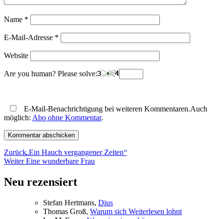
Name
*
E-Mail-Adresse
*
Website
Are you human? Please solve:
E-Mail-Benachrichtigung bei weiteren Kommentaren.Auch
möglich:
Abo ohne Kommentar
.
Beitragsnavigation
Vorheriger
Zurück
„
Ein Hauch vergangener Zeiten“
Nächster
Beitrag:
Weiter
Eine wunderbare Frau
Beitrag:
Neu rezensiert
Ste­fan Hertmans,
Di­us
Tho­mas Groß,
War­um sich Wei­ter­le­sen lohnt