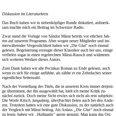
Dis­kus­si­on im Literaturkreis
Das Buch ha­ben wir in sie­ben­köp­fi­ger Run­de dis­ku­tiert, auf­merk­
sam mach­te mich ein Bei­trag im Schwei­zer Radio.
Zwar stand die Vor­la­ge von Sán­dor Má­rai be­reits vor et­li­chen Jah­
ren auf un­se­rem Pro­gramm. Aber we­gen neu­er Mit­glie­der und im­
mer­wäh­ren­der Ver­gess­lich­keit ha­ben wir „Die Glut“ noch ein­mal
ge­le­sen. Be­geis­te­rung er­zeug­te die­ser Klas­si­ker auch bei uns, ei­ni­ge
ver­fie­len so­gar in ei­nen re­gel­rech­ten Má­rai-Rausch und wid­me­ten
sich wei­te­ren Wer­ken die­ses Autors.
Zum Dank ha­ben wir al­le Pecin­kas Ro­man zu En­de ge­le­sen, auch
wenn es sich für ei­ni­ge an­fühl­te, als zähl­te er ein Zehn­fa­ches sei­ner
ei­gent­li­chen Seitenzahl.
Nach der Vor­stel­lung des Ti­tels, die in un­se­rem Kreis im­mer der­je­ni­
ge über­nimmt, der ihn aus­ge­wählt hat, hielt ich mei­ne Kri­tik zu­
nächst zu­rück. Doch mei­ne Sicht er­wies sich nicht als rein sub­jek­tiv.
Die Wor­te
Kitsch, lang­at­mig, über­frach­tet
fie­len auch bei den An­de­
ren. Trotz­dem hat­ten wir ei­ne gu­te Dis­kus­si­on, zu der na­tür­lich auch
der Ver­gleich mit Má­rai bei­trug. Als An­lass
„Die Glut“
noch ein­mal
zu le­sen, ha­ben wir
„Hall­ga­tás“
ger­ne ge­nutzt. Man kann das Ori­