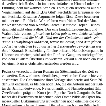
da ver­liert sich Herbst­licht im bern­stein­far­be­nen Him­mel oder der
Früh­ling lockt mit war­men Strah­len. Es folgt ein Rück­blick auf die
Ver­gan­gen­heit, auf die in „Die Glut“ ge­schil­der­ten Er­eig­nis­se, de­
nen Pecinska Krisz­ti­nas Ar­gu­men­te fol­gen lässt. Die­se be­sche­ren
mit­un­ter neue Ein­bli­cke. Wir er­fah­ren vom frü­hen Tod der Mut­
ter Krisz­ti­nas und von Kon­ráds Ent­schluss für die Tro­pen. Bei­des
ge­schieht nicht oh­ne Pa­thos. Das ei­ne kün­digt Lei­den­schaft und
Wahn düs­ter vor­aus,
„In sei­nem Le­ben gab es zwei Lei­den­schaf­ten,
mei­ne Ma­ma und die Mu­sik. Und nur der Ge­dan­ke an mich, sein
da­mals neun­jäh­ri­ges Mäd­chen, ret­te­te ihn da­vor, nach dem frü­hen
Tod sei­ner ge­lieb­ten Frau aus sei­ner Le­bens­bahn ge­wor­fen zu wer­
den.“
Kon­ráds Ein­schei­dung für ei­ne bri­ti­sche Han­dels­kom­pa­nie in
Über­see zu ar­bei­ten, wird auf den Ein­fluss Gau­gu­ins zu­rück­ge­führt,
von dem zu al­lem Über­fluss im wei­te­ren Ver­lauf auch noch ein Bild
bei ei­nem Pa­ri­ser Ga­le­ris­ten er­stan­den wer­den wird.
Pecinska ver­sucht in ih­rem Ro­man ein Sit­ten­ge­mäl­de der Zeit zu
ent­wer­fen. Das wird um­so deut­li­cher, je wei­ter ih­re Ge­schich­te vor­
an­schrei­tet. Die Ge­heim­nis­se ih­rer Vor­la­ge sind be­reits auf Sei­te 26
der Glut ent­ris­sen, es blei­ben noch 166, die die Au­torin mit der Kul­
tur der Jahr­hun­dert­wen­de, Na­tur­ro­man­tik und Na­me­drop­ping füllt.
Zwei­fels­oh­ne prägt die Kunst je­de Epo­che. Doch Gau­gu­in als Ent­
fa­cher des Exo­tis­mus zu be­nen­nen oder Os­car Wil­de als Op­fer ho­
mo­se­xu­el­ler Dis­kri­mi­nie­rung ist we­der neu noch er­hellt es die von
Má­rai auf­ge­wor­fe­nen The­men. Die be­kann­ten Na­men fül­len le­dig­