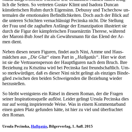
lich die Sei­ten. So ver­tre­ten Gus­tav Klimt und Isa­do­ra Dun­can
künst­le­ri­schen Ruhm durch Ei­gen­sinn. De­bus­sy und Tschechow un­
ter­ma­len die emo­tio­na­len Be­find­lich­kei­ten. Doch auch der Blick auf
die un­te­ren Schich­ten ver­nach­läs­sigt Pecinska nicht. Die Stel­lung
der Frau und die zag­haf­ten An­fän­ge der Eman­zi­pa­ti­on il­lus­triert sie
durch die Fi­gur der kämp­fe­ri­schen Frau­en­ärz­tin The­re­se, wäh­rend
der Ma­ro­ni-Bub Jo­sef ihr als Ge­währs­mann für das Elend der Ar­
men dient.
Ne­ben die­sen neu­en Fi­gu­ren, fin­det auch Ni­ni, Am­me und Haus­
mäd­chen aus
„Die Glut“
ei­nen Part in
„Hall­ga­tás“
. Hier wie dort
ist sie die Ver­trau­ens­per­son der Haupt­fi­gu­ren nach dem Bruch. Ih­re
Be­zie­hung zu Krisz­ti­na wird bei Pecinska fast freund­schaft­lich. Um­
so merk­wür­di­ger, daß es die­ser Ni­ni nicht ge­lingt als ein­zi­ges Bin­de­
glied zwi­schen den bei­den Schwei­gen­den die Be­zie­hung wie­der
herzustellen.
So bleibt we­nigs­tens ein Rät­sel in die­sem Ro­man, der die Fra­gen
sei­ner In­spi­ra­ti­ons­quel­le auf­löst. Lei­der ge­lingt Ur­su­la Pecinska dies
nur auf we­nig in­spi­rie­ren­de Wei­se. Was in ei­nem Kom­men­tar­band
ei­nen gu­ten Platz ge­fun­den hät­te, ist hier zu viel und über­frach­tet
den Roman.
Ursula Pecinska,
Hallgatás
, Bilgerverlag, 1. Aufl. 2015