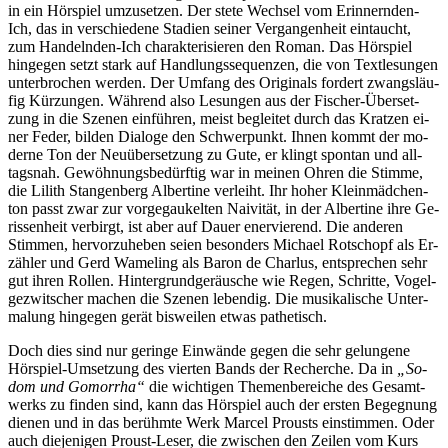
in ein Hör­spiel um­zu­set­zen. Der ste­te Wech­sel vom Er­in­nern­den-
Ich, das in ver­schie­de­ne Sta­di­en sei­ner Ver­gan­gen­heit ein­taucht,
zum Han­deln­den-Ich cha­rak­te­ri­sie­ren den Ro­man. Das Hör­spiel
hin­ge­gen setzt stark auf Hand­lungs­se­quen­zen, die von Text­le­sun­gen
un­ter­bro­chen wer­den. Der Um­fang des Ori­gi­nals for­dert zwangs­läu­
fig Kür­zun­gen. Wäh­rend al­so Le­sun­gen aus der Fi­scher-Über­set­
zung in die Sze­nen ein­füh­ren, meist be­glei­tet durch das Krat­zen ei­
ner Fe­der, bil­den Dia­lo­ge den Schwer­punkt. Ih­nen kommt der mo­
der­ne Ton der Neu­über­set­zung zu Gu­te, er klingt spon­tan und all­
tags­nah. Ge­wöh­nungs­be­dürf­tig war in mei­nen Oh­ren die Stim­me,
die Li­lith Stan­gen­berg Al­ber­ti­ne ver­leiht. Ihr ho­her Klein­mäd­chen­
ton passt zwar zur vor­ge­gau­kel­ten Nai­vi­tät, in der Al­ber­ti­ne ih­re Ge­
ris­sen­heit ver­birgt, ist aber auf Dau­er ener­vie­rend. Die an­de­ren
Stim­men, her­vor­zu­he­ben sei­en be­son­ders Mi­cha­el Rot­schopf als Er­
zäh­ler und Gerd Wa­me­ling als Ba­ron de Char­lus, ent­spre­chen sehr
gut ih­ren Rol­len. Hin­ter­grund­ge­räu­sche wie Re­gen, Schrit­te, Vo­gel­
ge­zwit­scher ma­chen die Sze­nen le­ben­dig. Die mu­si­ka­li­sche Un­ter­
ma­lung hin­ge­gen ge­rät bis­wei­len et­was pathetisch.
Doch dies sind nur ge­rin­ge Ein­wän­de ge­gen die sehr ge­lun­ge­ne
Hör­spiel-Um­set­zung des vier­ten Bands der Re­cher­che. Da in
„So­
dom und Go­mor­rha“
die wich­ti­gen The­men­be­rei­che des Ge­samt­
werks zu fin­den sind, kann das Hör­spiel auch der ers­ten Be­geg­nung
die­nen und in das be­rühm­te Werk Mar­cel Prousts ein­stim­men. Oder
auch die­je­ni­gen Proust-Le­ser, die zwi­schen den Zei­len vom Kurs