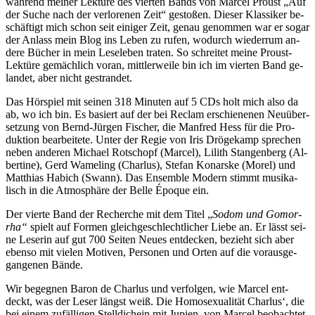
wäh­rend mei­ner Lek­tü­re des vier­ten Bands von Mar­cel Proust „Auf
der Su­che nach der ver­lo­re­nen Zeit“ ge­sto­ßen. Die­ser Klas­si­ker be­
schäf­tigt mich schon seit ei­ni­ger Zeit, ge­nau ge­nom­men war er so­gar
der An­lass mein Blog ins Le­ben zu ru­fen, wo­durch wie­der­rum an­
de­re Bü­cher in mein Le­se­le­ben tra­ten. So schrei­tet mei­ne Proust-
Lek­tü­re ge­mäch­lich vor­an, mitt­ler­wei­le bin ich im vier­ten Band ge­
lan­det, aber nicht gestrandet.
Das Hör­spiel mit sei­nen 318 Mi­nu­ten auf 5 CDs holt mich al­so da
ab, wo ich bin. Es ba­siert auf der bei Re­clam er­schie­ne­nen Neu­über­
set­zung von Bernd-Jür­gen Fi­scher, die Man­fred Hess für die Pro­
duk­ti­on be­ar­bei­te­te. Un­ter der Re­gie von Iris Drö­ge­kamp spre­chen
ne­ben an­de­ren Mi­cha­el Rot­schopf (Mar­cel), Li­lith Stan­gen­berg (Al­
ber­ti­ne), Gerd Wa­me­ling (Char­lus), Ste­fan Ko­nar­s­ke (Mo­rel) und
Mat­thi­as Ha­bich (Swann). Das En­sem­ble Mo­dern stimmt mu­si­ka­
lisch in die At­mo­sphä­re der Bel­le Épo­que ein.
Der vier­te Band der Re­cher­che mit dem Ti­tel „
So­dom und Go­mor­
rha“
spielt auf For­men gleich­ge­schlecht­li­cher Lie­be an. Er lässt sei­
ne Le­se­rin auf gut 700 Sei­ten Neu­es ent­de­cken, be­zieht sich aber
eben­so mit vie­len Mo­ti­ven, Per­so­nen und Or­ten auf die vor­aus­ge­
gan­ge­nen Bände.
Wir be­geg­nen Ba­ron de Char­lus und ver­fol­gen, wie Mar­cel ent­
deckt, was
der Le­ser längst weiß. Die Ho­mo­se­xua­li­tät Char­lus‘, die
bei ei­nem zu­fäl­li­gen Stell­dich­ein mit Ju­pi­en, von Mar­cel be­ob­ach­tet