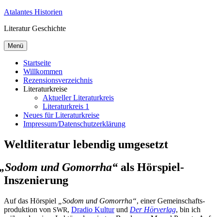
Zum
Atalantes Historien
Inhalt
Literatur Geschichte
springen
Menü
Startseite
Willkommen
Rezensionsverzeichnis
Literaturkreise
Aktueller Literaturkreis
Literaturkreis 1
Neues für Literaturkreise
Impressum/Datenschutzerklärung
Weltliteratur lebendig umgesetzt
„
Sodom und Gomorrha“
als Hörspiel-
Inszenierung
Auf das Hör­spiel
„So­dom und Go­mor­rha“
, ei­ner Ge­mein­schafts­
pro­duk­ti­on von
,
Dra­dio Kul­tur
und
Der Hör­ver­lag
, bin ich
SWR