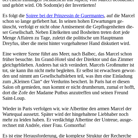
und ge­hört wird. Oh Sodom(ie) der Invertierten!
Es folgt die
Soi­ree bei der Prin­zes­sin de Guer­man­tes
, auf die Mar­cel
schon so lan­ge ge­fie­bert hat. In sei­nen ho­hen Er­war­tun­gen ge­
täuscht, ver­folgt er nicht oh­ne Amü­se­ment die Ge­pflo­gen­hei­ten die­
ser Ge­sell­schaft. Ne­ben Ei­tel­kei­ten und Bos­hei­ten tre­ten dort je­de
Men­ge Af­fai­ren zu Ta­ge, zu­letzt die po­li­ti­sche um Haupt­mann
Drey­fus, über die meist hin­ter vor­ge­hal­te­ner Hand dis­ku­tiert wird.
Ei­ne wei­te­re Sze­ne führt ans Meer, nach Bal­bec, das Mar­cel schon
frü­her be­such­te. Im Grand-Ho­tel sind der Di­rek­tor und das Zim­mer
gleich­ge­blie­ben. An­de­res hat sich ver­än­dert. Mar­cels Groß­mutter ist
tot, sie kann ihn nicht mehr be­glei­ten. Er selbst ist er­wach­sen ge­wor­
den und nimmt am Ge­sell­schafts­le­ben teil, was ihm ei­ne Ein­la­dung
zum „Klei­nen Clan“ der Ver­durins be­schert. In Pa­ris hat er die­sen
Sa­lon oft ge­mie­den, nun kommt er nicht drum­her­um, zu­mal er hofft,
dort die Zo­fe der Ma­dame Put­bus an­zu­tref­fen und sei­nen Freund
Saint-Loup.
Wie­der in Pa­ris ver­fol­gen wir, wie Al­ber­ti­ne den ar­men Mar­cel der
War­te­qual aus­setzt. Spä­ter wird der hin­ge­hal­te­ne Lieb­ha­ber noch
mehr zu lei­den ha­ben. Er ver­däch­tigt Al­ber­ti­ne der Un­treue, aus­ge­
rech­net mit An­drée, ei­ner Frau. Gomorrha!
Es ist ei­ne Her­aus­for­de­rung, die kom­ple­xe Struk­tur der Re­cher­che