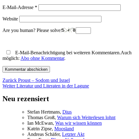
E-Mail-Adresse
*
Website
Are you human? Please solve:
E-Mail-Benachrichtigung bei weiteren Kommentaren.Auch
möglich:
Abo ohne Kommentar
.
Beitragsnavigation
Vorheriger
Zurück
Proust – Sodom und Israel
Nächster
Beitrag:
Weiter
Literatur und Literaten in der Lagune
Beitrag:
Neu rezensiert
Ste­fan Hertmans,
Di­us
Tho­mas Groß,
War­um sich Wei­ter­le­sen lohnt
Ian McE­wan,
Was wir wis­sen können
Kat­rin Zip­se,
Moos­land
An­dre­as Schä­fer,
Letz­ter Akt