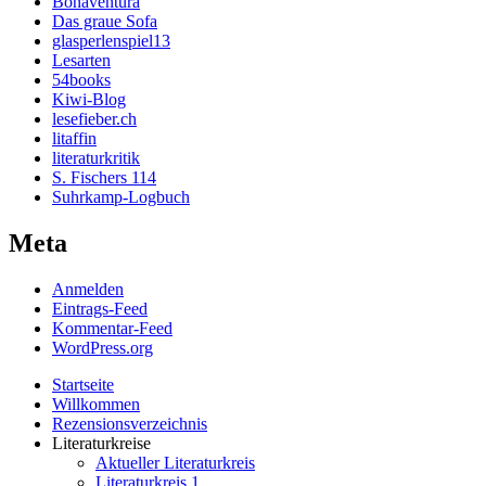
Bonaventura
Das graue Sofa
glasperlenspiel13
Lesarten
54books
Kiwi-Blog
lesefieber.ch
litaffin
literaturkritik
S. Fischers 114
Suhrkamp-Logbuch
Meta
Anmelden
Eintrags-Feed
Kommentar-Feed
WordPress.org
Startseite
Willkommen
Rezensionsverzeichnis
Literaturkreise
Aktueller Literaturkreis
Literaturkreis 1