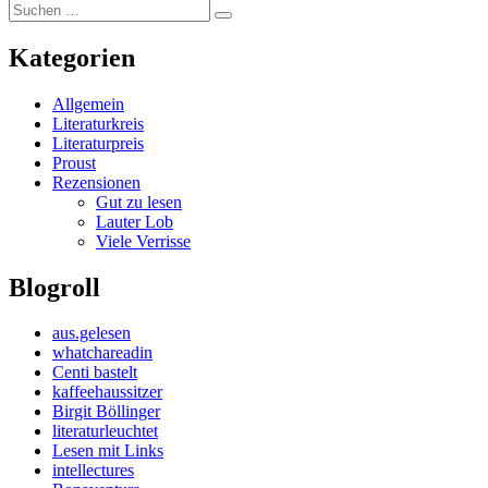
Suchen
Suchen
nach:
Kategorien
Allgemein
Literaturkreis
Literaturpreis
Proust
Rezensionen
Gut zu lesen
Lauter Lob
Viele Verrisse
Blogroll
aus.gelesen
whatchareadin
Centi bastelt
kaffeehaussitzer
Birgit Böllinger
literaturleuchtet
Lesen mit Links
intellectures