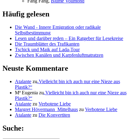
Fang Fang,
Blu­me Vollmond
Häufig gelesen
Die Wand - Innere Emigration oder radikale
Selbstbestimmung
Lesen und darüber reden – Ein Ratgeber für Lesekreise
Die Traumblätter des Trafikanten
Tschick und Maik auf Lada-Tour
Zwischen Kanälen und Karpfenluftmatratzen
Neuste Kommentare
Atalante
zu
„
Vielleicht bin ich auch nur eine Nieze aus
Plastik?“
Mª Eugenia
zu
„
Vielleicht bin ich auch nur eine Nieze aus
Plastik?“
Atalante
zu
Verbotene Liebe
Margret Hövermann_Mittelhaus
zu
Verbotene Liebe
Atalante
zu
Die Konvertiten
Suche: