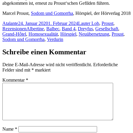
ab­ge­kom­men ist, er­neut zu Proust‘schen Ge­fil­den führen.
Mar­cel Proust,
So­dom und Go­mor­rha
, Hör­spiel, der Hör­ver­lag 2018
Autor
Veröffentlicht
Kategorien
Atalante
24. Januar 2020
1. Februar 2024
Lauter Lob
,
Proust
,
am
Schlagwörter
Rezensionen
Albertine
,
Balbec
,
Band 4
,
Dreyfus
,
Gesellschaft
,
Grand-Hôtel
,
Homosexualität
,
Hörspiel
,
Neuübersetzung
,
Proust
,
Sodom und Gomorrha
,
Verdurin
Schreibe einen Kommentar
Deine E-Mail-Adresse wird nicht veröffentlicht.
Erforderliche
Felder sind mit
*
markiert
Kommentar
*
Name
*