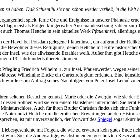
hen zu ha­ben. Daß Schle­mihl sie nun schon wie­der ver­ließ, in die Welt hi
gan­gen­heit spielt, fer­ne Or­te und Er­eig­nis­se in un­se­rer Phan­ta­sie er
hlag meist als Fol­gen krie­ge­ri­scher Aus­ein­an­der­set­zung zäh­len zum 
ebt auch Tho­mas Hett­che in sein ak­tu­el­les Werk
Pfau­en­in­sel
, al­ler­dings 
, in der Ha­vel bei Pots­dam ge­le­ge­ne Pfau­en­in­sel, ein auf­grund der Re­lik­
e Be­woh­ner die­ses Re­fu­gi­ums, de­nen Hett­che mit Hil­fe his­to­ri­scher Q
lt der In­sel, wie der all­wis­sen­de Er­zäh­ler weiß. Au­ßer ihm gibt Hett­ch
 lan­gen 19. Jahr­hun­derts übereinstimmen.
s Pfleg­ling Fried­rich-Wil­helm
. zur In­sel. Pfau­en­wer­der, we­gen sei­
II
ä­tres­se Wil­hel­mi­ne En­cke ein Gar­ten­re­fu­gi­um er­rich­ten. Ei­ne künst­l
nach wur­de es im Auf­trag sei­nes Nach­fol­gers von Pe­ter Jo­sef Len­né zu e
h­ren sel­te­nen Be­su­chen ge­nutzt. Ma­rie oder die Zwer­gin, wie sie der Er
 des­sen Söh­nen wird sie von ei­nem Haus­leh­rer un­ter­rich­tet. Sie lernt F
as Mi­nia­tur­schloss. Auch für ih­ren Bru­der Chris­ti­an fin­det sich ei­ne Fu
he Na­tur nutzt Hett­che um die ero­ti­schen Er­war­tun­gen an den His­to­ri­s
 spre­chen, ist mir un­ver­ständ­lich, der Vor­wurf des
Spie­gel
so­gar skur­ri­
e Lie­bes­ge­schich­te mit Fol­gen, die wie zu er­war­ten kein gu­tes En­de neh
 wird. Sie, die An­ders­ar­ti­ge, wächst in ei­nem ge­schütz­ten Re­ser­vat auf