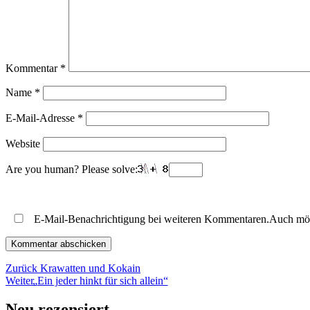
Kommentar
*
Name
*
E-Mail-Adresse
*
Website
Are you human? Please solve:
E-Mail-Benachrichtigung bei weiteren Kommentaren.Auch mö
Beitragsnavigation
Vorheriger
Zurück
Krawatten und Kokain
Nächster
Beitrag:
Weiter
„
Ein jeder hinkt für sich allein“
Beitrag:
Neu rezensiert