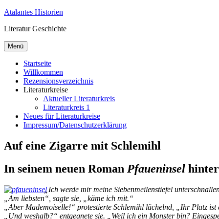
Zum
Atalantes Historien
Inhalt
Literatur Geschichte
springen
Menü
Startseite
Willkommen
Rezensionsverzeichnis
Literaturkreise
Aktueller Literaturkreis
Literaturkreis 1
Neues für Literaturkreise
Impressum/Datenschutzerklärung
Auf eine Zigarre mit Schlemihl
In seinem neuen Roman
Pfaueninsel
hinter
„
Ich wer­de mir mei­ne Sie­ben­mei­len­stie­fel un­ter­schnal
„Am liebs­ten“, sag­te sie, „kä­me ich mit.“
„Aber Ma­de­moi­sel­le!“ pro­tes­tier­te Schle­mihl lä­chelnd, „Ihr Platz is
„Und wes­halb?“ ent­geg­ne­te sie. „Weil ich ein Mons­ter bin? Ein­ge­spe