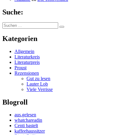
Suche:
Suchen
Suchen
nach:
Kategorien
Allgemein
Literaturkreis
Literaturpreis
Proust
Rezensionen
Gut zu lesen
Lauter Lob
Viele Verrisse
Blogroll
aus.gelesen
whatchareadin
Centi bastelt
kaffeehaussitzer