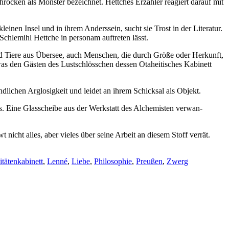
chro­cken als Mons­ter be­zeich­net. Hett­ches Er­zäh­ler re­agiert dar­auf mit
i­nen In­sel und in ih­rem An­ders­sein, sucht sie Trost in der Li­te­ra­tur.
chle­mihl Hett­che in per­so­nam auf­tre­ten lässt.
­gen und Tie­re aus Über­see, auch Men­schen, die durch Grö­ße oder Her­kunft,
s den Gäs­ten des Lust­schlöss­chen des­sen Ot­a­he­iti­sches Ka­bi­nett
­li­chen Arg­lo­sig­keit und lei­det an ih­rem Schick­sal als Objekt.
ns. Ei­ne Glas­schei­be aus der Werk­statt des Al­che­mis­ten ver­wan­
cht al­les, aber vie­les über sei­ne Ar­beit an die­sem Stoff verrät.
itätenkabinett
,
Lenné
,
Liebe
,
Philosophie
,
Preußen
,
Zwerg