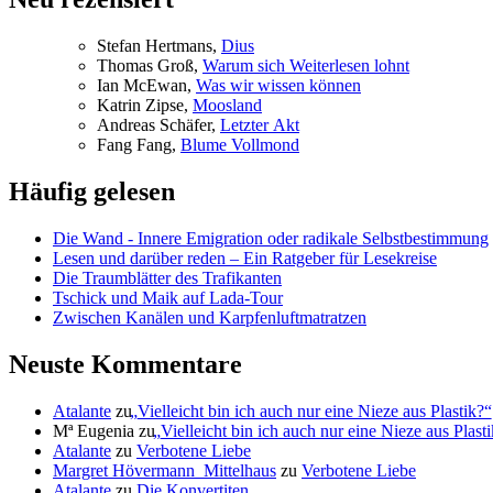
Ste­fan Hertmans,
Di­us
Tho­mas Groß,
War­um sich Wei­ter­le­sen lohnt
Ian McE­wan,
Was wir wis­sen können
Kat­rin Zip­se,
Moos­land
An­dre­as Schä­fer,
Letz­ter Akt
Fang Fang,
Blu­me Vollmond
Häufig gelesen
Die Wand - Innere Emigration oder radikale Selbstbestimmung
Lesen und darüber reden – Ein Ratgeber für Lesekreise
Die Traumblätter des Trafikanten
Tschick und Maik auf Lada-Tour
Zwischen Kanälen und Karpfenluftmatratzen
Neuste Kommentare
Atalante
zu
„
Vielleicht bin ich auch nur eine Nieze aus Plastik?“
Mª Eugenia
zu
„
Vielleicht bin ich auch nur eine Nieze aus Plast
Atalante
zu
Verbotene Liebe
Margret Hövermann_Mittelhaus
zu
Verbotene Liebe
Atalante
zu
Die Konvertiten