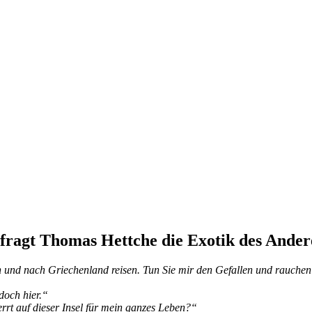
fragt Thomas Hettche die Exotik des Ander
­len und nach Grie­chen­land rei­sen. Tun Sie mir den Ge­fal­len und rau­che
t doch hier.“
rrt auf die­ser In­sel für mein gan­zes Leben?“