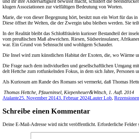
und ihr ih­re An­ders­ar­tig­keit be­wusst macht, schil­dert die be­ein­dru­cke
klu­gen As­so­zia­tio­nen zur viel­fäl­ti­gen Be­deu­tung von Worten.
Ma­rie, die von die­ser Be­geg­nung hört, be­sitzt nun ein Wort für das in ih
Die­se öff­net ihr Wel­ten, die der Zwer­gin ta­bu blei­ben wer­den. Sie teil
In der Rea­li­tät bleibt das Schloß­fräu­lein ku­rio­ser Be­stand­teil der in­
vom preu­ßi­schen Maß ab­wei­chen. Rie­sen, Süd­see­insu­la­ner, Afri­ka­ne
war. Ein Grund von Sehn­sucht und woh­li­gem Schauder.
Die In­sel wird zum künst­li­chen Ha­bi­tat der Exo­ten, die, wo Wär­me und 
Die Fra­ge nach dem in­di­vi­du­el­len und ge­sell­schaft­li­chen Um­gang mit
delt Hett­che zum rot­fun­keln­den Fo­kus, in dem sich Jah­re, Per­so­nen 
Als Ku­rio­sum am Ran­de des Ro­mans sei ver­merkt, daß Tho­mas Hett­che 
&
Tho­mas Hett­che, Pfau­en­in­sel, Kiepenheuer
Witsch, 1. Aufl. 2014
Autor
Veröffentlicht
Kategorien
Atalante
25. November 2014
3. Februar 2024
Lauter Lob
,
Rezensione
am
Schreibe einen Kommentar
Deine E-Mail-Adresse wird nicht veröffentlicht.
Erforderliche Felder 