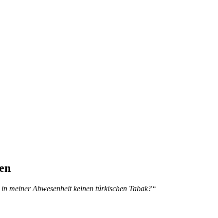
en
n in mei­ner Ab­we­sen­heit kei­nen tür­ki­schen Tabak?“