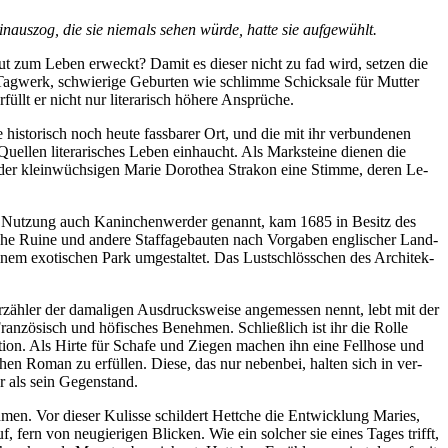
n­aus­zog, die sie nie­mals se­hen wür­de, hat­te sie aufgewühlt.
­neut zum Le­ben er­weckt? Da­mit es die­ser nicht zu fad wird, set­zen die
Tag­werk, schwie­ri­ge Ge­bur­ten wie schlim­me Schick­sa­le für Mut­ter
er­füllt er nicht nur li­te­ra­risch hö­he­re Ansprüche.
te his­to­risch noch heu­te fass­ba­rer Ort, und die mit ihr ver­bun­de­nen
uel­len li­te­ra­ri­sches Le­ben ein­haucht. Als Mark­stei­ne die­nen die
e der klein­wüch­si­gen Ma­rie Do­ro­thea Stra­kon ei­ne Stim­me, de­ren Le­
ner Nut­zung auch Ka­nin­chen­wer­der ge­nannt, kam 1685 in Be­sitz des
i­che Rui­ne und an­de­re Staf­fa­ge­bau­ten nach Vor­ga­ben eng­li­scher Land­
i­nem exo­ti­schen Park um­ge­stal­tet. Das Lust­schlöss­chen des Ar­chi­tek­
­zäh­ler der da­ma­li­gen Aus­drucks­wei­se an­ge­mes­sen nennt, lebt mit der
ran­zö­sisch und hö­fi­sches Be­neh­men. Schließ­lich ist ihr die Rol­le
nk­ti­on. Als Hir­te für Scha­fe und Zie­gen ma­chen ihn ei­ne Fell­ho­se und
chen Ro­man zu er­fül­len. Die­se, das nur ne­ben­bei, hal­ten sich in ver­
ler als sein Gegenstand.
­men. Vor die­ser Ku­lis­se schil­dert Hett­che die Ent­wick­lung Ma­ries,
, fern von neu­gie­ri­gen Bli­cken. Wie ein sol­cher sie ei­nes Ta­ges trifft,