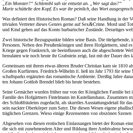
„Ein Mons­ter?“ Schle­mihl sah sie ent­setzt an. „Wer sagt das?“
Ma­rie schüt­tel­te den Kopf. Es war ihr pein­lich, das Wort aus­ge­spro­c
Was de­fi­niert den His­to­ri­schen Ro­man? Daß sei­ne Hand­lung in der Ver­
&
tri­via­len Ver­tre­ter die­ses Gen­res ger­ne auf Sex
Crime. Mord und Tot­sc
und Kind ge­hen auf das Kon­to bar­ba­ri­scher Zu­stän­de. Der­ar­ti­ges w
Zwei his­to­ri­sche Be­zugs­punk­te bil­den sei­ne Ba­sis. Die ti­tel­ge­ben­de
Per­so­nen. Ne­ben den Preu­ßen­kö­ni­gen und ih­ren Hof­gärt­nern, sind es di
Krie­ge ge­gen Frank­reich, sie be­ein­flus­sen auch die ab­ge­schot­te­te We
bens­da­ten wie noch heu­te ihr Grab­stein zeigt, fast mit der Dau­er des
Ge­mein­sam mit ih­rem et­was äl­te­ren Bru­der Chris­ti­an kam sie 1810 al
Gro­ßen Kur­fürs­ten. Fried­rich-Wil­helm
. ließ im Jahr 1793 für sei­ne M
II
schafts­parks er­gänz­ten das ro­man­ti­sche Am­bi­en­te. Drei­ßig Jah­re da­
ten Jo­hann Gott­lob Bren­del blieb bis heu­te bestehen.
Sei­ne Ge­mä­cher wur­den frü­her nur von der Kö­nig­li­chen Fa­mi­lie bei i
Fa­mi­lie des Hof­gärt­ners Fin­tel­mann im Kas­tellans­haus. Zu­sam­men mit
des Schloß­fräu­leins zu­ge­dacht, als skur­ri­les Aus­stat­tungs­de­tail für d
sein nack­ter Ober­kör­per zum Sa­tyr. Die die­sen We­sen ei­ge­ne phal­li­sc
träg­li­chen Gren­zen. Wie­so ei­ni­ge Re­zen­sen­ten von obs­zö­nen Sze­nen
Ab­ge­se­hen von die­sen ero­ti­schen Ein­las­sun­gen bie­tet der Ro­man ei­n
die sich mit zu­neh­men­dem Al­ter und Bil­dung ih­rer Am­bi­va­lenz be­wusst