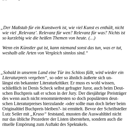
„
Der Maß­stab für ein Kunst­werk ist, wie viel Kunst es ent­hält, nicht
wie viel ‚Re­le­vanz’. Re­le­vanz für wen? Re­le­vanz für was? Nichts ist
so kurz­le­big wie die hei­ßen The­men von heute. (…)
Wenn ein Künst­ler gut ist, kann nie­mand sonst das tun, was er tut,
wes­halb al­le Ar­ten von Ver­gleich sinn­los sind.“
„
So­bald in un­se­rem Land ei­ne Tür ins Schloss fällt, wird wie­der ein
Li­te­ra­tur­preis ver­ge­ben“,
so oder so ähn­lich äu­ßer­te sich un­
längst ein be­kann­ter Li­te­ra­tur­kri­ti­ker. Er muss es wohl wis­sen,
schließ­lich ist De­nis Scheck selbst ge­frag­ter Ju­ror, auch beim Deut­
schen Buch­preis saß er schon in der Ju­ry. Der dies­jäh­ri­ge Preis­trä­ger
des wenn auch nicht re­nom­mier­tes­ten so doch po­pu­lärs­ten deut­
schen Li­te­ra­tur­prei­ses hier­zu­lan­de ‑oder soll­te man doch lie­ber beim
Ori­gi­nal­ti­tel Buch­preis blei­ben?- ist er­mit­telt. Be­vor der Schrift­stel­ler
Lutz Sei­ler mit
„Kru­so“
fest­stand, muss­ten die Aus­wahl­ti­tel nicht
nur das üb­li­che Pro­ze­de­re der Lis­ten über­ste­hen, son­dern auch die
ri­tu­el­le Em­pö­rung zum Auf­takt des Spektakels.