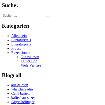
Suche:
Suchen
Suchen
nach:
Kategorien
Allgemein
Literaturkreis
Literaturpreis
Proust
Rezensionen
Gut zu lesen
Lauter Lob
Viele Verrisse
Blogroll
aus.gelesen
whatchareadin
Centi bastelt
kaffeehaussitzer
Birgit Böllinger