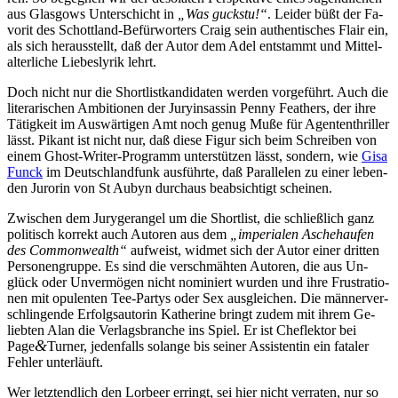
aus Glas­gows Un­ter­schicht in
„Was guck­s­tu!“
. Lei­der büßt der Fa­
vo­rit des Schott­land-Be­für­wor­ters Craig sein au­then­ti­sches Flair ein,
als sich her­aus­stellt, daß der Au­tor dem Adel ent­stammt und Mit­tel­
al­ter­li­che Lie­bes­ly­rik lehrt.
Doch nicht nur die Short­list­kan­di­da­ten wer­den vor­ge­führt. Auch die
li­te­ra­ri­schen Am­bi­tio­nen der Ju­ry­in­sas­sin Pen­ny Fea­thers, der ih­re
Tä­tig­keit im Aus­wär­ti­gen Amt noch ge­nug Mu­ße für Agen­ten­thril­ler
lässt. Pi­kant ist nicht nur, daß die­se Fi­gur sich beim Schrei­ben von
ei­nem Ghost-Wri­ter-Pro­gramm un­ter­stüt­zen lässt, son­dern, wie
Gi­sa
Funck
im Deutsch­land­funk aus­führ­te, daß Par­al­le­len zu ei­ner le­ben­
den Ju­ro­rin von St Au­byn durch­aus be­ab­sich­tigt scheinen.
Zwi­schen dem Ju­ry­ge­r­an­gel um die Short­list, die schließ­lich ganz
po­li­tisch kor­rekt auch Au­toren aus dem
„im­pe­ria­len Asche­hau­fen
des Com­mon­wealth“
auf­weist, wid­met sich der Au­tor ei­ner drit­ten
Per­so­nen­grup­pe. Es sind die ver­schmäh­ten Au­toren, die aus Un­
glück oder Un­ver­mö­gen nicht no­mi­niert wur­den und ih­re Frus­tra­tio­
nen mit opu­len­ten Tee-Par­tys oder Sex aus­glei­chen. Die män­ner­ver­
schlin­gen­de Er­folgs­au­torin Ka­the­ri­ne bringt zu­dem mit ih­rem Ge­
lieb­ten Alan die Ver­lags­bran­che ins Spiel. Er ist Chef­lek­tor bei
&
Page
Turner, je­den­falls so­lan­ge bis sei­ner As­sis­ten­tin ein fa­ta­ler
Feh­ler unterläuft.
Wer letzt­end­lich den Lor­beer er­ringt, sei hier nicht ver­ra­ten, nur so