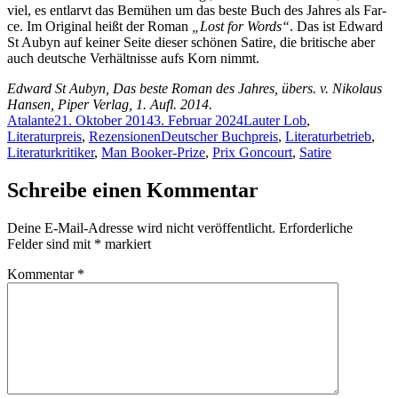
viel, es ent­larvt das Be­mü­hen um das bes­te Buch des Jah­res als Far­
ce. Im Ori­gi­nal heißt der Ro­man
„Lost for Words“
. Das ist Ed­ward
St Au­byn auf kei­ner Sei­te die­ser schö­nen Sa­ti­re, die bri­ti­sche aber
auch deut­sche Ver­hält­nis­se aufs Korn nimmt.
Ed­ward St Au­byn, Das bes­te Ro­man des Jah­res, übers. v. Ni­ko­laus
Han­sen, Pi­per Ver­lag, 1. Aufl. 2014.
Autor
Veröffentlicht
Kategorien
Atalante
21. Oktober 2014
3. Februar 2024
Lauter Lob
,
am
Schlagwörter
Literaturpreis
,
Rezensionen
Deutscher Buchpreis
,
Literaturbetrieb
,
Literaturkritiker
,
Man Booker-Prize
,
Prix Goncourt
,
Satire
Schreibe einen Kommentar
Deine E-Mail-Adresse wird nicht veröffentlicht.
Erforderliche
Felder sind mit
*
markiert
Kommentar
*