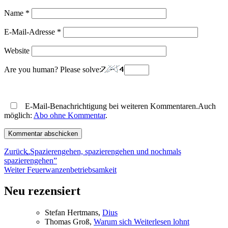
Name
*
E-Mail-Adresse
*
Website
Are you human? Please solve:
E-Mail-Benachrichtigung bei weiteren Kommentaren.Auch
möglich:
Abo ohne Kommentar
.
Beitragsnavigation
Vorheriger
Zurück
„
Spazierengehen, spazierengehen und nochmals
Beitrag:
spazierengehen”
Nächster
Weiter
Feuerwanzenbetriebsamkeit
Beitrag:
Neu rezensiert
Ste­fan Hertmans,
Di­us
Tho­mas Groß,
War­um sich Wei­ter­le­sen lohnt