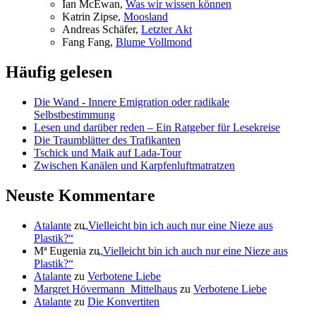
Ian McE­wan,
Was wir wis­sen können
Kat­rin Zip­se,
Moos­land
An­dre­as Schä­fer,
Letz­ter Akt
Fang Fang,
Blu­me Vollmond
Häufig gelesen
Die Wand - Innere Emigration oder radikale
Selbstbestimmung
Lesen und darüber reden – Ein Ratgeber für Lesekreise
Die Traumblätter des Trafikanten
Tschick und Maik auf Lada-Tour
Zwischen Kanälen und Karpfenluftmatratzen
Neuste Kommentare
Atalante
zu
„
Vielleicht bin ich auch nur eine Nieze aus
Plastik?“
Mª Eugenia
zu
„
Vielleicht bin ich auch nur eine Nieze aus
Plastik?“
Atalante
zu
Verbotene Liebe
Margret Hövermann_Mittelhaus
zu
Verbotene Liebe
Atalante
zu
Die Konvertiten