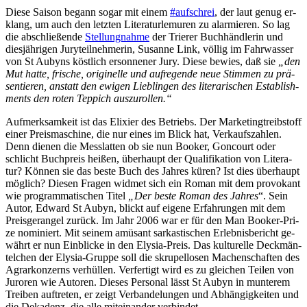
Die­se Sai­son be­gann so­gar mit ei­nem
#auf­schrei
, der laut ge­nug er­
klang, um auch
den letz­ten Li­te­ra­tur­le­mu­ren zu alar­mie­ren. So lag
die ab­schlie­ßen­de
Stel­lung­nah­me
der Trie­rer Buch­händ­le­rin und
dies­jäh­ri­gen Ju­ry­teil­neh­me­rin, Su­san­ne Link, völ­lig im Fahr­was­ser
von St Au­byns köst­lich er­son­ne­ner Ju­ry. Die­se be­wies, daß sie
„den
Mut hat­te, fri­sche, ori­gi­nel­le und auf­re­gen­de neue Stim­men zu prä­
sen­tie­ren, an­statt den ewi­gen Lieb­lin­gen des li­te­ra­ri­schen Es­tab­lish­
ments den ro­ten Tep­pich auszurollen.“
Auf­merk­sam­keit ist das Eli­xier des Be­triebs. Der Mar­ke­ting­treib­stoff
ei­ner Preis­ma­schi­ne, die nur ei­nes im Blick hat, Ver­kaufs­zah­len.
Denn die­nen die Mess­lat­ten ob sie nun Boo­ker, Gon­court oder
schlicht Buch­preis hei­ßen, über­haupt der Qua­li­fi­ka­ti­on von Li­te­ra­
tur? Kön­nen sie das bes­te Buch des Jah­res kü­ren? Ist dies über­haupt
mög­lich? Die­sen Fra­gen wid­met sich ein Ro­man mit dem pro­vo­kant
wie pro­gram­ma­ti­schen Ti­tel
„Der bes­te Ro­man des Jah­res
“. Sein
Au­tor, Ed­ward St Au­byn, blickt auf ei­ge­ne Er­fah­run­gen mit dem
Preis­ge­r­an­gel zu­rück. Im Jahr 2006 war er für den Man Boo­ker-Pri­
ze no­mi­niert. Mit sei­nem amü­sant sar­kas­ti­schen Er­leb­nis­be­richt ge­
währt er nun Ein­bli­cke in den Ely­sia-Preis. Das kul­tu­rel­le Deck­män­
tel­chen der Ely­sia-Grup­pe soll die skru­pel­lo­sen Ma­chen­schaf­ten des
Agrar­kon­zerns ver­hül­len. Ver­fer­tigt wird es zu glei­chen Tei­len von
Ju­ro­ren wie Au­toren. Die­ses Per­so­nal lässt St Au­byn in mun­te­rem
Trei­ben auf­tre­ten, er zeigt Ver­ban­de­lun­gen und Ab­hän­gig­kei­ten und
die De­ka­denz, die al­le mit­ein­an­der verbindet.