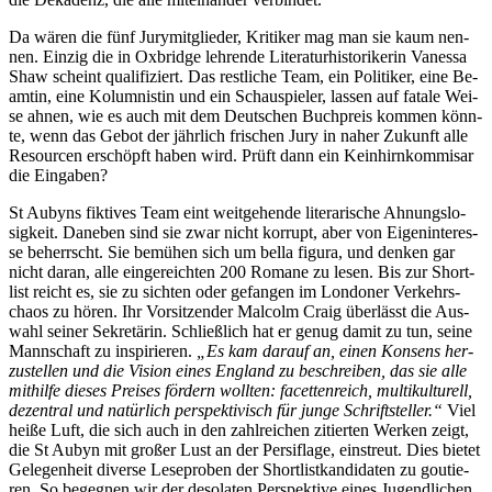
Da wä­ren die fünf Ju­ry­mit­glie­der, Kri­ti­ker mag man sie kaum nen­
nen. Ein­zig die in Ox­bridge leh­ren­de Li­te­ra­tur­his­to­ri­ke­rin Va­nes­sa
Shaw scheint qua­li­fi­ziert. Das rest­li­che Team, ein Po­li­ti­ker, ei­ne Be­
am­tin, ei­ne Ko­lum­nis­tin und ein Schau­spie­ler, las­sen auf fa­ta­le Wei­
se ah­nen, wie es auch mit dem Deut­schen Buch­preis kom­men könn­
te, wenn das Ge­bot der jähr­lich fri­schen Ju­ry in na­her Zu­kunft al­le
Re­sour­cen er­schöpft ha­ben wird. Prüft dann ein Kein­hirn­kom­mi­sar
die Eingaben?
St Au­byns fik­ti­ves Team eint weit­ge­hen­de li­te­ra­ri­sche Ah­nungs­lo­
sig­keit. Da­ne­ben sind sie zwar nicht kor­rupt, aber von Ei­gen­in­ter­es­
se be­herrscht. Sie be­mü­hen sich um bel­la fi­gu­ra, und den­ken gar
nicht dar­an, al­le ein­ge­reich­ten 200 Ro­ma­ne zu le­sen. Bis zur Short­
list reicht es, sie zu sich­ten oder ge­fan­gen im Lon­do­ner Ver­kehrs­
chaos zu hö­ren. Ihr Vor­sit­zen­der Mal­colm Craig über­lässt die Aus­
wahl sei­ner Se­kre­tä­rin. Schließ­lich hat er ge­nug da­mit zu tun, sei­ne
Mann­schaft zu in­spi­rie­ren.
„Es kam dar­auf an, ei­nen Kon­sens her­
zu­stel­len und die Vi­si­on ei­nes Eng­land zu be­schrei­ben, das sie al­le
mit­hil­fe die­ses Prei­ses för­dern woll­ten: fa­cet­ten­reich, mul­ti­kul­tu­rell,
de­zen­tral und na­tür­lich per­spek­ti­visch für jun­ge Schrift­stel­ler.“
Viel
hei­ße Luft, die sich auch in den zahl­rei­chen zi­tier­ten Wer­ken zeigt,
die St Au­byn mit gro­ßer Lust an der Per­si­fla­ge, ein­streut. Dies bie­tet
Ge­le­gen­heit di­ver­se Le­se­pro­ben der Short­list­kan­di­da­ten zu gou­tie­
ren. So be­geg­nen wir der de­so­la­ten Per­spek­ti­ve ei­nes Ju­gend­li­chen