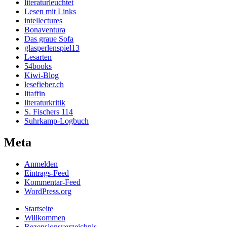
literaturleuchtet
Lesen mit Links
intellectures
Bonaventura
Das graue Sofa
glasperlenspiel13
Lesarten
54books
Kiwi-Blog
lesefieber.ch
litaffin
literaturkritik
S. Fischers 114
Suhrkamp-Logbuch
Meta
Anmelden
Eintrags-Feed
Kommentar-Feed
WordPress.org
Startseite
Willkommen
Rezensionsverzeichnis