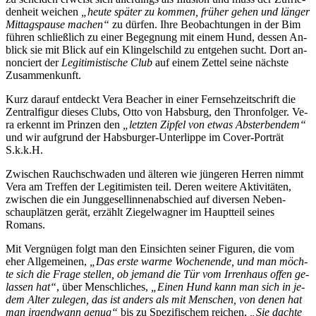
den­heit wei­chen
„heu­te spä­ter zu kom­men, frü­her ge­hen und län­ger
Mit­tags­pau­se ma­chen“
zu dür­fen. Ih­re Be­ob­ach­tun­gen in der Bim
füh­ren schließ­lich zu ei­ner Be­geg­nung mit ei­nem Hund, des­sen An­
blick sie mit Blick auf ein Klin­gel­schild zu ent­ge­hen sucht. Dort an­
non­ciert der
Le­gi­ti­mis­ti­sche Club
auf ei­nem Zet­tel sei­ne nächs­te
Zusammenkunft.
Kurz dar­auf ent­deckt Ve­ra Be­a­cher in ei­ner Fern­seh­zeit­schrift die
Zen­tral­fi­gur die­ses Clubs, Ot­to von Habs­burg, den Thron­fol­ger. Ve­
ra er­kennt im Prin­zen den
„letz­ten Zip­fel von et­was Ab­ster­ben­dem“
und wir auf­grund der Habs­bur­ger-Un­ter­lip­pe im Co­ver-Por­trät
S.k.k.H.
Zwi­schen Rauch­schwa­den und äl­te­ren wie jün­ge­ren Her­ren nimmt
Ve­ra am Tref­fen der Le­gi­ti­mis­ten teil. De­ren wei­te­re Ak­ti­vi­tä­ten,
zwi­schen die ein Jung­ge­sel­lin­nen­ab­schied auf di­ver­sen Ne­ben­
schau­plät­zen ge­rät, er­zählt Zie­gel­wag­ner im Haupt­teil sei­nes
Romans.
Mit Ver­gnü­gen folgt man den Ein­sich­ten sei­ner Fi­gu­ren, die vom
eher All­ge­mei­nen,
„Das ers­te war­me Wo­chen­en­de, und man möch­
te sich die Fra­ge stel­len, ob je­mand die Tür vom Ir­ren­haus of­fen ge­
las­sen hat“
, über Mensch­li­ches,
„Ei­nen Hund kann man sich in je­
dem Al­ter zu­le­gen, das ist an­ders als mit Men­schen, von de­nen hat
man ir­gend­wann ge­nug“
bis zu Spe­zi­fi­schem rei­chen,
„Sie dach­te