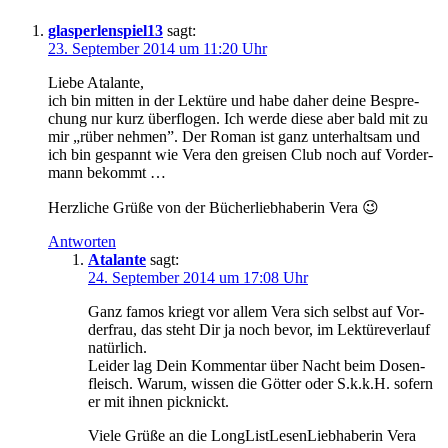
glasperlenspiel13
sagt:
23. September 2014 um 11:20 Uhr
Lie­be Atalante,
ich bin mit­ten in der Lek­tü­re und ha­be da­her dei­ne Be­spre­
chung nur kurz über­flo­gen. Ich wer­de die­se aber bald mit zu
mir „rü­ber neh­men”. Der Ro­man ist ganz un­ter­halt­sam und
ich bin ge­spannt wie Ve­ra den grei­sen Club noch auf Vor­der­
mann bekommt …
Herz­li­che Grü­ße von der Bü­cher­lieb­ha­be­rin Vera 😉
Antworten
Atalante
sagt:
24. September 2014 um 17:08 Uhr
Ganz fa­mos kriegt vor al­lem Ve­ra sich selbst auf Vor­
der­frau, das steht Dir ja noch be­vor, im Lek­tü­re­ver­lauf
natürlich.
Lei­der lag Dein Kom­men­tar über Nacht beim Do­sen­
fleisch. War­um, wis­sen die Göt­ter oder S.k.k.H. so­fern
er mit ih­nen picknickt.
Vie­le Grü­ße an die Long­List­Le­sen­Lieb­ha­be­rin Vera