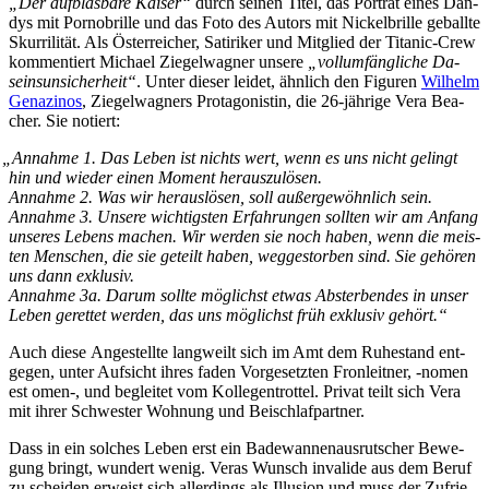
„Der auf­blas­ba­re Kai­ser
“
durch sei­nen Ti­tel, das Por­trät ei­nes Dan­
dys mit Por­no­bril­le und das Fo­to des Au­tors mit Ni­ckel­bril­le ge­ball­te
Skur­ri­li­tät. Als Ös­ter­rei­cher, Sa­ti­ri­ker und Mit­glied der Ti­ta­nic-Crew
kom­men­tiert Mi­cha­el Zie­gel­wag­ner un­se­re
„voll­um­fäng­li­che Da­
seins­un­si­cher­heit“
. Un­ter die­ser lei­det, ähn­lich den Fi­gu­ren
Wil­helm
Gen­a­zi­nos
, Zie­gel­wag­ners Prot­ago­nis­tin, die 26-jäh­ri­ge Ve­ra Be­a­
cher. Sie notiert:
„
An­nah­me 1. Das Le­ben ist nichts wert, wenn es uns nicht ge­lingt
hin und wie­der ei­nen Mo­ment herauszulösen.
An­nah­me 2. Was wir her­aus­lö­sen, soll au­ßer­ge­wöhn­lich sein.
An­nah­me 3. Un­se­re wich­tigs­ten Er­fah­run­gen soll­ten wir am An­fang
un­se­res Le­bens ma­chen. Wir wer­den sie noch ha­ben, wenn die meis­
ten Men­schen, die sie ge­teilt ha­ben, weg­ge­stor­ben sind. Sie ge­hö­ren
uns dann exklusiv.
An­nah­me 3a. Dar­um soll­te mög­lichst et­was Ab­ster­ben­des in un­ser
Le­ben ge­ret­tet wer­den, das uns mög­lichst früh ex­klu­siv gehört.“
Auch die­se An­ge­stell­te lang­weilt sich im Amt dem Ru­he­stand ent­
ge­gen, un­ter Auf­sicht ih­res fa­den
Vor­ge­setz­ten Fron­leit­ner, ‑no­men
est omen‑, und be­glei­tet vom Kol­le­gent­rot­tel. Pri­vat teilt sich Ve­ra
mit ih­rer Schwes­ter Woh­nung und Beischlafpartner.
Dass in ein sol­ches Le­ben erst ein Ba­de­wan­nen­aus­rut­scher Be­we­
gung bringt, wun­dert we­nig. Ve­ras Wunsch in­va­li­de aus dem Be­ruf
zu schei­den er­weist sich al­ler­dings als Il­lu­si­on und muss der Zu­frie­