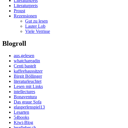
Literaturkreis
Literaturpreis
Proust
Rezensionen
Gut zu lesen
Lauter Lob
Viele Verrisse
Blogroll
aus.gelesen
whatchareadin
Centi bastelt
kaffeehaussitzer
Birgit Böllinger
literaturleuchtet
Lesen mit Links
intellectures
Bonaventura
Das graue Sofa
glasperlenspiel13
Lesarten
54books
Kiwi-Blog
lesefieber.ch