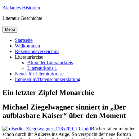
Zum
Atalantes Historien
Inhalt
Literatur Geschichte
springen
Menü
Startseite
Willkommen
Rezensionsverzeichnis
Literaturkreise
Aktueller Literaturkreis
Literaturkreis 1
Neues für Literaturkreise
Impressum/Datenschutzerklärung
Ein letzter Zipfel Monarchie
Michael Ziegelwagner sinniert in „Der
aufblasbare Kaiser“ über den Moment
Bü­cher fal­len mit­un­ter
schon durch ihr Äu­ße­res ins Au­ge. So ver­spricht der neue Ro­man