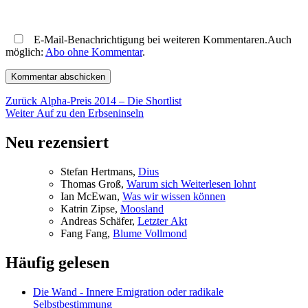
E-Mail-Benachrichtigung bei weiteren Kommentaren.Auch
möglich:
Abo ohne Kommentar
.
Beitragsnavigation
Vorheriger
Zurück
Alpha-Preis 2014 – Die Shortlist
Nächster
Beitrag:
Weiter
Auf zu den Erbseninseln
Beitrag:
Neu rezensiert
Ste­fan Hertmans,
Di­us
Tho­mas Groß,
War­um sich Wei­ter­le­sen lohnt
Ian McE­wan,
Was wir wis­sen können
Kat­rin Zip­se,
Moos­land
An­dre­as Schä­fer,
Letz­ter Akt
Fang Fang,
Blu­me Vollmond
Häufig gelesen
Die Wand - Innere Emigration oder radikale
Selbstbestimmung