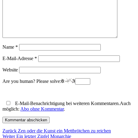
Name
*
E-Mail-Adresse
*
Website
Are you human? Please solve:
E-Mail-Benachrichtigung bei weiteren Kommentaren.Auch
möglich:
Abo ohne Kommentar
.
Beitragsnavigation
Vorheriger
Zurück
Zen oder die Kunst ein Mettbrötchen zu reichen
Nächster
Beitrag:
Weiter
Ein letzter Zipfel Monarchie