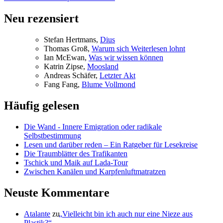
Beitrag:
Neu rezensiert
Ste­fan Hertmans,
Di­us
Tho­mas Groß,
War­um sich Wei­ter­le­sen lohnt
Ian McE­wan,
Was wir wis­sen können
Kat­rin Zip­se,
Moos­land
An­dre­as Schä­fer,
Letz­ter Akt
Fang Fang,
Blu­me Vollmond
Häufig gelesen
Die Wand - Innere Emigration oder radikale
Selbstbestimmung
Lesen und darüber reden – Ein Ratgeber für Lesekreise
Die Traumblätter des Trafikanten
Tschick und Maik auf Lada-Tour
Zwischen Kanälen und Karpfenluftmatratzen
Neuste Kommentare
Atalante
zu
„
Vielleicht bin ich auch nur eine Nieze aus
Plastik?“