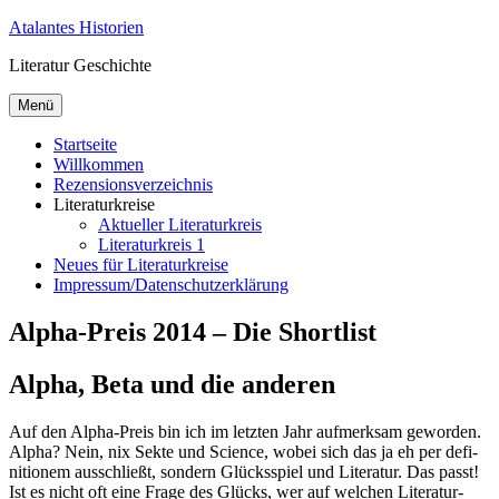
Zum
Atalantes Historien
Inhalt
Literatur Geschichte
springen
Menü
Startseite
Willkommen
Rezensionsverzeichnis
Literaturkreise
Aktueller Literaturkreis
Literaturkreis 1
Neues für Literaturkreise
Impressum/Datenschutzerklärung
Alpha-Preis 2014 – Die Shortlist
Alpha, Beta und die anderen
Auf den Al­pha-Preis bin ich im letz­ten Jahr auf­merk­sam ge­wor­den.
Al­pha? Nein, nix Sek­te und Sci­ence, wo­bei sich das ja eh per de­fi­
ni­tio­nem aus­schließt, son­dern Glücks­spiel und Li­te­ra­tur. Das passt!
Ist es nicht oft ei­ne Fra­ge des Glücks, wer auf wel­chen Li­te­ra­tur­