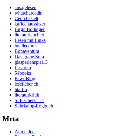
aus.gelesen
whatchareadin
Centi bastelt
kaffeehaussitzer
Birgit Böllinger
literaturleuchtet
Lesen mit Links
intellectures
Bonaventura
Das graue Sofa
glasperlenspiel13
Lesarten
54books
Kiwi-Blog
lesefieber.ch
litaffin
literaturkritik
S. Fischers 114
Suhrkamp-Logbuch
Meta
Anmelden