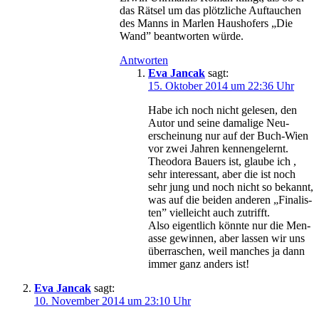
das Rät­sel um das plötz­li­che Auf­tau­chen
des Manns in Mar­len Haus­ho­fers „Die
Wand” be­ant­wor­ten würde.
Antworten
Eva Jancak
sagt:
15. Oktober 2014 um 22:36 Uhr
Ha­be ich noch nicht ge­le­sen, den
Au­tor und sei­ne da­ma­li­ge Neu­
erschei­nung nur auf der Buch-Wien
vor zwei Jah­ren kennengelernt.
Theodo­ra Bau­ers ist, glau­be ich ,
sehr in­ter­es­sant, aber die ist noch
sehr jung und noch nicht so be­kannt,
was auf die bei­den an­de­ren „Fi­na­lis­
ten” viel­leicht auch zutrifft.
Al­so ei­gent­lich könn­te nur die Men­
as­se ge­win­nen, aber las­sen wir uns
über­ra­schen, weil man­ches ja dann
im­mer ganz an­ders ist!
Eva Jancak
sagt:
10. November 2014 um 23:10 Uhr