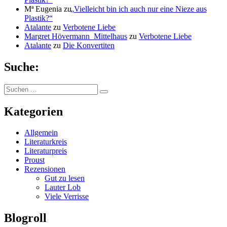
Mª Eugenia
zu
„
Vielleicht bin ich auch nur eine Nieze aus
Plastik?“
Atalante
zu
Verbotene Liebe
Margret Hövermann_Mittelhaus
zu
Verbotene Liebe
Atalante
zu
Die Konvertiten
Suche:
Suchen
Suchen
nach:
Kategorien
Allgemein
Literaturkreis
Literaturpreis
Proust
Rezensionen
Gut zu lesen
Lauter Lob
Viele Verrisse
Blogroll