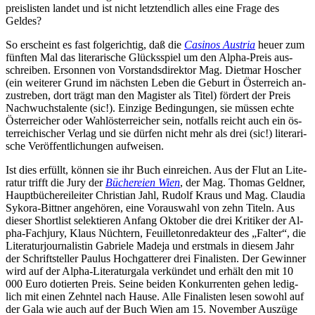
preis­lis­ten lan­det und ist nicht letzt­end­lich al­les ei­ne Fra­ge des
Geldes?
So er­scheint es fast fol­ge­rich­tig, daß die
Ca­si­nos Aus­tria
heu­er zum
fünf­ten Mal das li­te­ra­ri­sche Glücks­spiel um den Al­pha-Preis aus­
schrei­ben. Er­son­nen von Vor­stands­di­rek­tor Mag. Diet­mar Ho­scher
(ein wei­te­rer Grund im nächs­ten Le­ben die Ge­burt in Ös­ter­reich an­
zu­stre­ben, dort trägt man den Ma­gis­ter als Ti­tel) för­dert der Preis
Nach­wuchs­ta­len­te (sic!). Ein­zi­ge Be­din­gun­gen, sie müs­sen ech­te
Ös­ter­rei­cher oder Wahl­ös­ter­rei­cher sein, not­falls reicht auch ein ös­
ter­rei­chi­scher Ver­lag und sie dür­fen nicht mehr als drei (sic!) li­te­ra­ri­
sche Ver­öf­fent­li­chun­gen aufweisen.
Ist dies er­füllt, kön­nen sie ihr Buch ein­rei­chen. Aus der Flut an Li­te­
ra­tur trifft
die Ju­ry der
Bü­che­rei­en Wien
, der Mag. Tho­mas Geld­ner,
Haupt­bü­che­rei­lei­ter Chris­ti­an Jahl, Ru­dolf Kraus und Mag. Clau­dia
Sy­ko­ra-Bitt­ner an­ge­hö­ren, ei­ne Vor­auswahl von zehn Ti­teln. Aus
die­ser Short­list se­lek­tie­ren An­fang Ok­to­ber die drei Kri­ti­ker der Al­
pha-Fach­ju­ry, Klaus Nüch­tern, Feuil­le­ton­re­dak­teur des „Fal­ter“, die
Li­te­ra­tur­jour­na­lis­tin Ga­brie­le Ma­de­ja und erst­mals in die­sem Jahr
der Schrift­stel­ler Pau­lus Hoch­gat­te­rer drei Fi­na­lis­ten. Der Ge­win­ner
wird auf der Al­pha-Li­te­ra­tur­ga­la ver­kün­det und er­hält den mit 10
000 Eu­ro do­tier­ten Preis. Sei­ne bei­den Kon­kur­ren­ten ge­hen le­dig­
lich mit ei­nen Zehn­tel nach Hau­se. Al­le Fi­na­lis­ten le­sen so­wohl auf
der Ga­la wie auch auf der Buch Wien am 15. No­vem­ber Aus­zü­ge