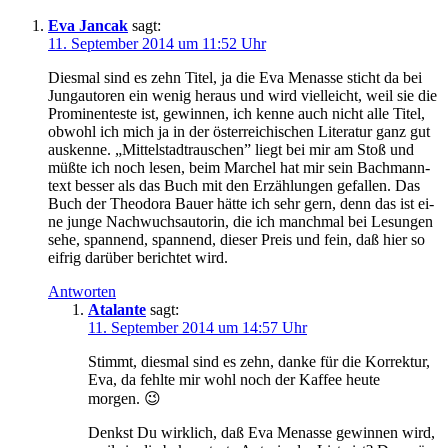
Eva Jancak
sagt:
11. September 2014 um 11:52 Uhr
Dies­mal sind es zehn Ti­tel, ja die Eva Men­as­se sticht da bei
Jung­au­to­ren ein we­nig her­aus und wird viel­leicht, weil sie die
Pro­mi­nen­tes­te ist, ge­win­nen, ich ken­ne auch nicht al­le Ti­tel,
ob­wohl ich mich ja in der ös­ter­rei­chi­schen Li­te­ra­tur ganz gut
aus­ken­ne. „Mit­tel­stadt­rau­schen” liegt bei mir am Stoß und
müß­te ich noch le­sen, beim Mar­chel hat mir sein Bach­mann­
text bes­ser als das Buch mit den Er­zäh­lun­gen ge­fal­len. Das
Buch der Theodo­ra Bau­er hät­te ich sehr gern, denn das ist ei­
ne jun­ge Nach­wuchs­au­torin, die ich manch­mal bei Le­sun­gen
se­he, span­nend, span­nend, die­ser Preis und fein, daß hier so
eif­rig dar­über be­rich­tet wird.
Antworten
Atalante
sagt:
11. September 2014 um 14:57 Uhr
Stimmt, dies­mal sind es zehn, dan­ke für die Kor­rek­tur,
Eva, da fehl­te mir wohl noch der Kaf­fee heu­te
morgen. 😉
Denkst Du wirk­lich, daß Eva Men­as­se ge­win­nen wird,