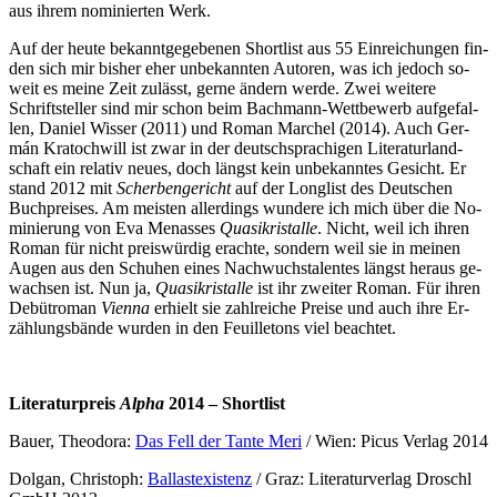
aus ih­rem no­mi­nier­ten Werk.
Auf der heu­te be­kannt­ge­ge­be­nen Short­list aus 55 Ein­rei­chun­gen fin­
den sich mir bis­her eher un­be­kann­ten Au­toren, was ich je­doch so­
weit es mei­ne Zeit zu­lässt, ger­ne än­dern wer­de. Zwei wei­te­re
Schrift­stel­ler sind mir schon beim Bach­mann-Wett­be­werb auf­ge­fal­
len, Da­ni­el Wis­ser (2011) und Ro­man Mar­chel (2014). Auch Ger­
mán Kra­toch­will ist zwar in der deutsch­spra­chi­gen Li­te­ra­tur­land­
schaft ein re­la­tiv neu­es, doch längst kein un­be­kann­tes Ge­sicht. Er
stand 2012 mit
Scher­ben­ge­richt
auf der Long­list des Deut­schen
Buch­prei­ses. Am meis­ten al­ler­dings wun­de­re ich mich über die No­
mi­nie­rung von Eva Men­as­ses
Quas­i­k­ris­tal­le
. Nicht, weil ich ih­ren
Ro­man für nicht preis­wür­dig er­ach­te, son­dern weil sie in mei­nen
Au­gen aus den Schu­hen ei­nes Nach­wuchs­ta­len­tes längst her­aus ge­
wach­sen ist. Nun ja,
Quas­i­k­ris­tal­le
ist ihr zwei­ter Ro­man. Für ih­ren
De­büt­ro­man
Vi­en­na
er­hielt sie zahl­rei­che Prei­se und auch ih­re Er­
zäh­lungs­bän­de wur­den in den Feuil­le­tons viel beachtet.
Li­te­ra­tur­preis
Al­pha
2014 – Shortlist
Bau­er, Theodo­ra:
Das Fell der Tan­te Me­ri
/ Wien: Pi­cus Ver­lag 2014
Dol­gan, Chris­toph:
Bal­last­exis­tenz
/ Graz: Li­te­ra­tur­ver­lag Dro­schl