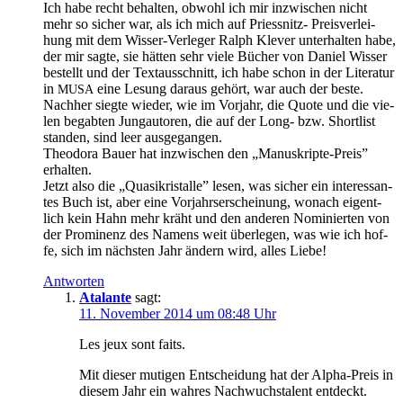
Ich ha­be recht be­hal­ten, ob­wohl ich mir in­zwi­schen nicht
mehr so si­cher war, als ich mich auf Priess­nitz- Preis­ver­lei­
hung mit dem Wis­ser-Ver­le­ger Ralph Kle­ver un­ter­hal­ten ha­be,
der mir sag­te, sie hät­ten sehr vie­le Bü­cher von Da­ni­el Wis­ser
be­stellt und der Text­aus­schnitt, ich ha­be schon in der Li­te­ra­tur
in
ei­ne Le­sung dar­aus ge­hört, war auch der beste.
MUSA
Nach­her sieg­te wie­der, wie im Vor­jahr, die Quo­te und die vie­
len be­gab­ten Jung­au­to­ren, die auf der Long- bzw. Short­list
stan­den, sind leer ausgegangen.
Theodo­ra Bau­er hat in­zwi­schen den „Ma­nu­skrip­te-Preis”
erhalten.
Jetzt al­so die „Quas­i­k­ris­tal­le” le­sen, was si­cher ein in­ter­es­san­
tes Buch ist, aber ei­ne Vor­jahrs­er­schei­nung, wo­nach ei­gent­
lich kein Hahn mehr kräht und den an­de­ren No­mi­nier­ten von
der Pro­mi­nenz des Na­mens weit über­le­gen, was wie ich hof­
fe, sich im nächs­ten Jahr än­dern wird, al­les Liebe!
Antworten
Atalante
sagt:
11. November 2014 um 08:48 Uhr
Les jeux sont faits.
Mit die­ser mu­ti­gen Ent­schei­dung hat der Al­pha-Preis in
die­sem Jahr ein wah­res Nach­wuchs­ta­lent entdeckt.