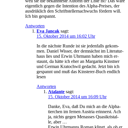
weil sie die be­kann­tes­te Au­torin der Lis­te ist? Das wä­re
ei­gent­lich ge­gen die In­ten­ti­on des Al­pha-Prei­ses, der
aus­drük­lich den Schrift­stel­ler­nach­wuchs för­dern will.
Ich bin gespannt.
Antworten
Eva Jancak
sagt:
15. Oktober 2014 um 16:02 Uhr
In die nächs­te Run­de ist sie je­den­falls ge­kom­
men. Da­ni­el Wis­ser, der dem­nächst im Li­te­ra­tur­
haus lies und Er­win Uhr­mann ha­ben mich er­
staunt, da hät­te ich eher an Mar­ga­ri­ta Kinst­ner
und Ger­man Kra­toch­wil ge­dacht. Jetzt bin ich
ge­spannt und muß das Kins­te­rer-Buch end­lich
lesen
Antworten
Atalante
sagt:
15. Oktober 2014 um 16:09 Uhr
Dan­ke, Eva, daß Du mich an die Al­pha­
tier­chen im fer­nen Aus­tria er­in­nerst. Ach
ja, nichts ge­gen Men­as­ses Quas­i­k­ris­tal­
le, aber …
Er­win Uhr­manns Ro­man klingt, als ob er