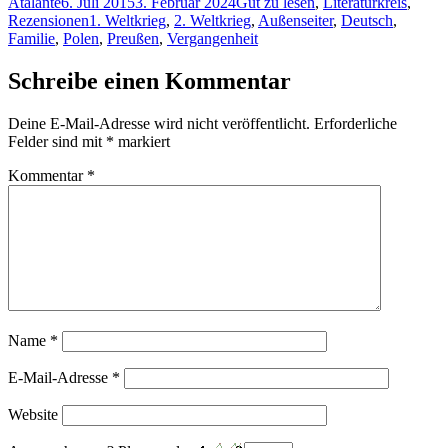
Autor
Veröffentlicht
Kategorien
Atalante
6. Juli 2015
3. Februar 2024
Gut zu lesen
,
Literaturkreis
,
am
Schlagwörter
Rezensionen
1. Weltkrieg
,
2. Weltkrieg
,
Außenseiter
,
Deutsch
,
Familie
,
Polen
,
Preußen
,
Vergangenheit
Schreibe einen Kommentar
Deine E-Mail-Adresse wird nicht veröffentlicht.
Erforderliche
Felder sind mit
*
markiert
Kommentar
*
Name
*
E-Mail-Adresse
*
Website