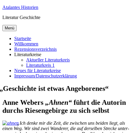
Zum
Atalantes Historien
Inhalt
Literatur Geschichte
springen
Menü
Startseite
Willkommen
Rezensionsverzeichnis
Literaturkreise
Aktueller Literaturkreis
Literaturkreis 1
Neues für Literaturkreise
Impressum/Datenschutzerklärung
„
Geschichte ist etwas Angeborenes“
Anne Webers
„Ahnen“
führt die Autorin
durchs Riesengebirge zu sich selbst
„
Ich den­ke mir die Zeit, die zwi­schen uns bei­den liegt, als
ei­nen Weg. Wir sind zwei Wan­de­rer, die auf der­sel­ben Stre­cke un­ter­