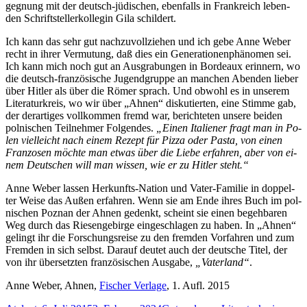
geg­nung mit der deutsch-jü­di­schen, eben­falls in Frank­reich le­ben­
den Schrift­stel­ler­kol­le­gin Gi­la schildert.
Ich kann das sehr gut nach­zu­voll­zie­hen und ich ge­be An­ne We­ber
recht in ih­rer Ver­mu­tung, daß dies ein Ge­ne­ra­tio­nen­phä­no­men sei.
Ich kann mich noch gut an Aus­gra­bun­gen in Bor­deaux er­in­nern, wo
die deutsch-fran­zö­si­sche Ju­gend­grup­pe an man­chen Aben­den lie­ber
über Hit­ler als über die Rö­mer sprach. Und ob­wohl es in un­se­rem
Li­te­ra­tur­kreis, wo wir über „Ah­nen“ dis­ku­tier­ten, ei­ne Stim­me gab,
der der­ar­ti­ges voll­kom­men fremd war, be­rich­te­ten un­se­re bei­den
pol­ni­schen Teil­neh­mer Fol­gen­des.
„Ei­nen Ita­lie­ner fragt man in Po­
len viel­leicht nach ei­nem Re­zept für Piz­za oder Pas­ta, von ei­nen
Fran­zo­sen möch­te man et­was über die Lie­be er­fah­ren, aber von ei­
nem Deut­schen will man wis­sen, wie er zu Hit­ler steht.“
An­ne We­ber las­sen Her­kunfts-Na­ti­on und Va­ter-Fa­mi­lie in dop­pel­
ter Wei­se das Au­ßen er­fah­ren. Wenn sie am En­de ih­res Buch im pol­
ni­schen Poz­nan der Ah­nen ge­denkt, scheint sie ei­nen be­geh­ba­ren
Weg durch das Rie­sen­ge­bir­ge ein­ge­schla­gen zu ha­ben. In „Ah­nen“
ge­lingt ihr die For­schungs­rei­se zu den frem­den Vor­fah­ren und zum
Frem­den in sich selbst. Dar­auf deu­tet auch der deut­sche Ti­tel, der
von ihr über­setz­ten fran­zö­si­schen Aus­ga­be,
„Va­ter­land“
.
An­ne We­ber, Ah­nen,
Fi­scher Ver­la­ge
, 1. Aufl. 2015