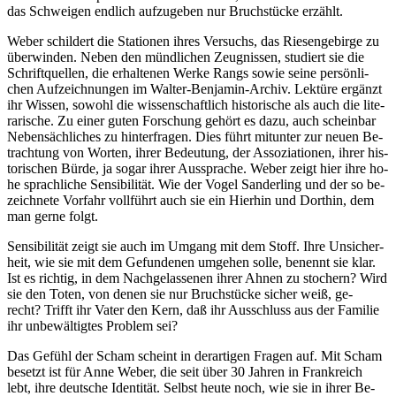
das Schwei­gen end­lich auf­zu­ge­ben nur Bruch­stü­cke erzählt.
We­ber schil­dert die Sta­tio­nen ih­res Ver­suchs, das Rie­sen­ge­bir­ge zu
über­win­den. Ne­ben den münd­li­chen Zeug­nis­sen, stu­diert sie die
Schrift­quel­len, die er­hal­te­nen Wer­ke Rangs so­wie sei­ne per­sön­li­
chen Auf­zeich­nun­gen im Wal­ter-Ben­ja­min-Ar­chiv. Lek­tü­re er­gänzt
ihr Wis­sen, so­wohl die wis­sen­schaft­lich his­to­ri­sche als auch die li­te­
ra­ri­sche. Zu ei­ner gu­ten For­schung ge­hört es da­zu, auch schein­bar
Ne­ben­säch­li­ches zu hin­ter­fra­gen. Dies führt mit­un­ter zur neu­en Be­
trach­tung von Wor­ten, ih­rer Be­deu­tung, der As­so­zia­tio­nen, ih­rer his­
to­ri­schen Bür­de, ja so­gar ih­rer Aus­spra­che. We­ber zeigt hier ih­re ho­
he sprach­li­che Sen­si­bi­li­tät. Wie der Vo­gel San­der­ling und der so be­
zeich­ne­te Vor­fahr voll­führt auch sie ein Hier­hin und Dort­hin, dem
man ger­ne folgt.
Sen­si­bi­li­tät zeigt sie auch im Um­gang mit dem Stoff. Ih­re Un­si­cher­
heit, wie sie mit dem Ge­fun­de­nen um­ge­hen sol­le, be­nennt sie klar.
Ist es rich­tig, in dem Nach­ge­las­se­nen ih­rer Ah­nen zu sto­chern? Wird
sie den To­ten, von de­nen sie nur Bruch­stü­cke si­cher weiß, ge­
recht? Trifft ihr Va­ter den Kern, daß ihr Aus­schluss aus der Fa­mi­lie
ihr un­be­wäl­tig­tes Pro­blem sei?
Das Ge­fühl der Scham scheint in der­ar­ti­gen Fra­gen auf. Mit Scham
be­setzt ist für An­ne We­ber, die seit über 30 Jah­ren in Frank­reich
lebt, ih­re deut­sche Iden­ti­tät. Selbst heu­te noch, wie sie in ih­rer Be­