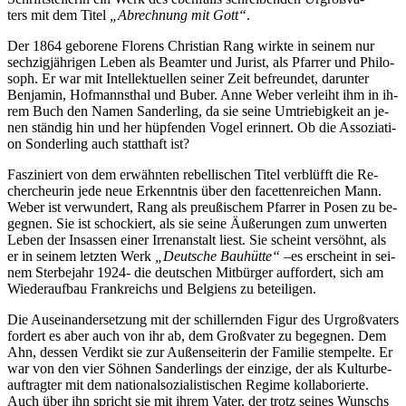
ters mit dem Ti­tel
„Ab­rech­nung mit Gott“
.
Der 1864 ge­bo­re­ne Flo­rens Chris­ti­an Rang wirk­te in sei­nem nur
sech­zig­jäh­ri­gen Le­ben als Be­am­ter und Ju­rist, als Pfar­rer und Phi­lo­
soph. Er war mit In­tel­lek­tu­el­len sei­ner Zeit be­freun­det, dar­un­ter
Ben­ja­min, Hof­manns­thal und Bu­ber. An­ne We­ber ver­leiht ihm in ih­
rem Buch den Na­men San­der­ling, da sie sei­ne Um­trie­big­keit an je­
nen stän­dig hin und her hüp­fen­den Vo­gel er­in­nert. Ob die As­so­zia­ti­
on Son­der­ling auch statt­haft ist?
Fas­zi­niert von dem er­wähn­ten re­bel­li­schen Ti­tel ver­blüfft die Re­
cher­cheu­rin je­de neue Er­kennt­nis über den fa­cet­ten­rei­chen Mann.
We­ber ist ver­wun­dert, Rang als preu­ßi­schem Pfar­rer in Po­sen zu be­
geg­nen. Sie ist scho­ckiert, als sie sei­ne Äu­ße­run­gen zum un­wer­ten
Le­ben der In­sas­sen ei­ner Ir­ren­an­stalt liest. Sie scheint ver­söhnt, als
er in sei­nem letz­ten Werk
„Deut­sche Bau­hüt­te
“
–es er­scheint in sei­
nem Ster­be­jahr 1924- die deut­schen Mit­bür­ger auf­for­dert, sich am
Wie­der­auf­bau Frank­reichs und Bel­gi­ens zu beteiligen.
Die Aus­ein­an­der­set­zung mit der schil­lern­den Fi­gur des Ur­groß­va­ters
for­dert es aber auch von ihr ab, dem Groß­va­ter zu be­geg­nen. Dem
Ahn, des­sen Ver­dikt sie zur Au­ßen­sei­te­rin der Fa­mi­lie stem­pel­te. Er
war von den vier Söh­nen San­der­lings der ein­zi­ge, der als Kul­tur­be­
auf­trag­ter mit dem na­tio­nal­so­zia­lis­ti­schen Re­gime kol­la­bo­rier­te.
Auch über ihn spricht sie mit ih­rem Va­ter, der trotz sei­nes Wunschs