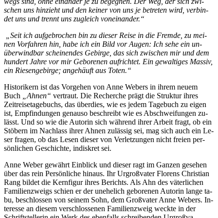
wegs sind, oh­ne ein­an­der je zu be­geg­nen. Der Weg, der sich zwi­
schen uns hin­zieht und den kei­ner von uns je be­tre­ten wird, ver­bin­
det uns und trennt uns zu­gleich voneinander.“
„Seit ich auf­ge­bro­chen bin zu die­ser Rei­se in die Frem­de, zu mei­
nen Vor­fah­ren hin, ha­be ich ein Bild vor Au­gen: Ich se­he ein un­
über­wind­bar schei­nen­des Ge­bir­ge, das sich zwi­schen mir und dem
hun­dert Jah­re vor mir Ge­bo­re­nen auf­rich­tet. Ein ge­wal­ti­ges Mas­siv,
ein Rie­sen­ge­bir­ge; an­ge­häuft aus Toten.“
His­to­ri­kern ist das Vor­ge­hen von An­ne We­bers in ih­rem neu­em
Buch
„Ah­nen
“
ver­traut. Die Re­cher­che prägt die Struk­tur ih­res
Zeit­rei­se­ta­ge­buchs, das über­dies, wie es je­dem Ta­ge­buch zu ei­gen
ist, Emp­fin­dun­gen ge­nau­so be­schreibt wie es Ab­schwei­fun­gen zu­
lässt. Und so wie die Au­torin sich wäh­rend ih­rer Ar­beit fragt, ob ein
Stö­bern im Nach­lass ih­rer Ah­nen zu­läs­sig sei, mag sich auch ein Le­
ser fra­gen, ob das Le­sen die­ser von Ver­let­zun­gen nicht frei­en per­
sön­li­chen Ge­schich­te, in­dis­kret sei.
An­ne We­ber ge­währt Ein­blick und die­ser ragt im Gan­zen ge­se­hen
über das rein
Per­sön­li­che hin­aus. Ihr Ur­groß­va­ter Flo­rens Chris­ti­an
Rang bil­det die Kern­fi­gur ih­res Be­richts. Als Ahn des vä­ter­li­chen
Fa­mi­li­en­zweigs schien er der un­ehe­lich ge­bo­re­nen Au­torin lan­ge ta­
bu, be­schlos­sen von sei­nem Sohn, dem Groß­va­ter An­ne We­bers. In­
ter­es­se an die­sem ver­schlos­se­nen Fa­mi­li­en­zweig weck­te in der
Schrift­stel­le­rin ein Werk des eben­falls schrei­ben­den Ur­groß­va­