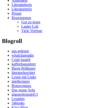
Allgemein
Literaturkreis
Literaturpreis
Proust
Rezensionen
Gut zu lesen
Lauter Lob
Viele Verrisse
Blogroll
aus.gelesen
whatchareadin
Centi bastelt
kaffeehaussitzer
Birgit Böllinger
literaturleuchtet
Lesen mit Links
intellectures
Bonaventura
Das graue Sofa
glasperlenspiel13
Lesarten
54books
Kiwi-Blog