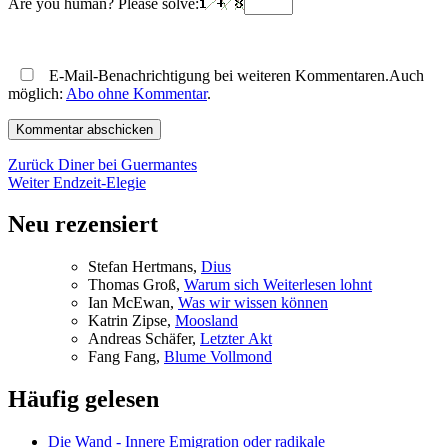
Are you human? Please solve:
E-Mail-Benachrichtigung bei weiteren Kommentaren.Auch
möglich:
Abo ohne Kommentar
.
Beitragsnavigation
Vorheriger
Zurück
Diner bei Guermantes
Nächster
Beitrag:
Weiter
Endzeit-Elegie
Beitrag:
Neu rezensiert
Ste­fan Hertmans,
Di­us
Tho­mas Groß,
War­um sich Wei­ter­le­sen lohnt
Ian McE­wan,
Was wir wis­sen können
Kat­rin Zip­se,
Moos­land
An­dre­as Schä­fer,
Letz­ter Akt
Fang Fang,
Blu­me Vollmond
Häufig gelesen
Die Wand - Innere Emigration oder radikale