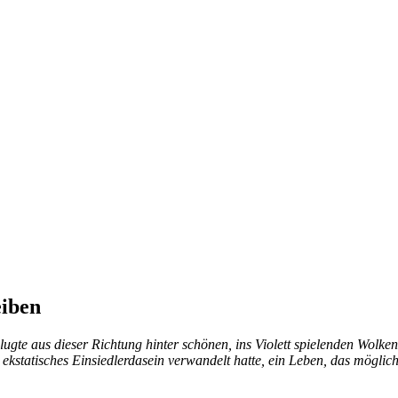
eiben
­te aus die­ser Rich­tung hin­ter schö­nen, ins Vio­lett spie­len­den Wol­ken 
­sta­ti­sches Ein­sied­ler­da­sein ver­wan­delt hat­te, ein Le­ben, das mög­li­cher