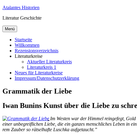
Zum
Atalantes Historien
Inhalt
Literatur Geschichte
springen
Menü
Startseite
Willkommen
Rezensionsverzeichnis
Literaturkreise
Aktueller Literaturkreis
Literaturkreis 1
Neues für Literaturkreise
Impressum/Datenschutzerklärung
Grammatik der Liebe
Iwan Bunins Kunst über die Liebe zu schr
„
Im Wes­ten war der Him­mel rein­ge­fegt, Gold lug
ei­ner un­be­greif­li­chen Lie­be, die ein gan­zes mensch­li­ches Le­ben in ein ek
rem Zau­ber so rät­sel­haf­te Lusch­ka aufgetaucht.”