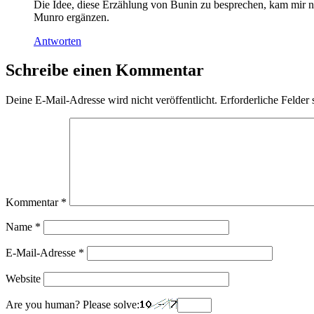
Die Idee, die­se Er­zäh­lung von Bu­nin zu be­spre­chen, kam mir na
Mun­ro ergänzen.
Antworten
Schreibe einen Kommentar
Deine E-Mail-Adresse wird nicht veröffentlicht.
Erforderliche Felder 
Kommentar
*
Name
*
E-Mail-Adresse
*
Website
Are you human? Please solve: