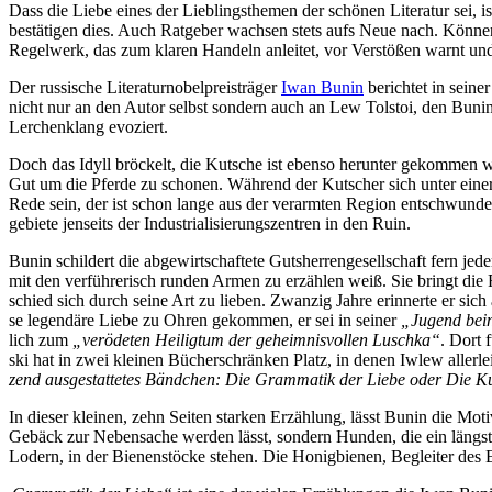
Dass die Lie­be ei­nes der Lieb­lings­the­men der schö­nen Li­te­ra­tur sei,
be­stä­ti­gen dies. Auch Rat­ge­ber wach­sen stets aufs Neue nach. Kön­nen 
Re­gel­werk, das zum kla­ren Han­deln an­lei­tet, vor Ver­stö­ßen warnt und
Der rus­si­sche Li­te­ra­tur­no­bel­preis­trä­ger
Iwan Bu­nin
be­rich­tet in sei­n
nicht nur an den Au­tor selbst son­dern auch an Lew Tol­stoi, den Bu­nin v
Ler­chen­klang evoziert.
Doch das Idyll brö­ckelt, die Kut­sche ist eben­so her­un­ter ge­kom­men
Gut um die Pfer­de zu scho­nen. Wäh­rend der Kut­scher sich un­ter ei­ne
Re­de sein, der ist schon lan­ge aus der ver­arm­ten Re­gi­on ent­schwun­de
ge­bie­te jen­seits der In­dus­tria­li­sie­rungs­zen­tren in den Ruin.
Bu­nin schil­dert die ab­ge­wirt­schaf­te­te Guts­her­ren­ge­sell­schaft fern j
mit den ver­füh­re­risch run­den Ar­men zu er­zäh­len weiß. Sie bringt die R
schied sich durch sei­ne Art zu lie­ben. Zwan­zig Jah­re er­in­ner­te er si
se le­gen­dä­re Lie­be zu Oh­ren ge­kom­men, er sei in sei­ner
„Ju­gend bei­n
lich zum
„ver­öde­ten Hei­lig­tum der ge­heim­nis­vol­len Lusch­ka“
. Dort f
ski hat in zwei klei­nen Bü­cher­schrän­ken Platz, in de­nen Iw­lew al­ler­
zend aus­ge­stat­te­tes Bänd­chen: Die Gram­ma­tik der Lie­be oder Die Ku
In die­ser klei­nen, zehn Sei­ten star­ken Er­zäh­lung, lässt Bu­nin die Mo­ti­
Ge­bäck zur Ne­ben­sa­che wer­den lässt, son­dern Hun­den, die ein längst
Lo­dern, in der Bie­nen­stö­cke ste­hen. Die Ho­nig­bie­nen, Be­glei­ter de