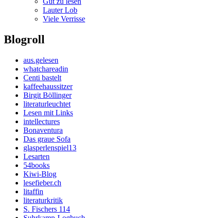
Gut zu lesen
Lauter Lob
Viele Verrisse
Blogroll
aus.gelesen
whatchareadin
Centi bastelt
kaffeehaussitzer
Birgit Böllinger
literaturleuchtet
Lesen mit Links
intellectures
Bonaventura
Das graue Sofa
glasperlenspiel13
Lesarten
54books
Kiwi-Blog
lesefieber.ch
litaffin
literaturkritik
S. Fischers 114
Suhrkamp-Logbuch