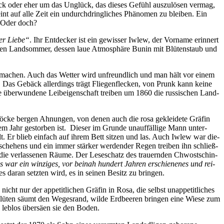
 Glück oder eher um das Un­glück, das die­ses Ge­fühl aus­zu­lö­sen ver­mag,
t auf al­le Zeit ein un­durch­dring­li­ches Phä­no­men zu blei­ben. Ein
t. Oder doch?
er Lie­be“
. Ihr Ent­de­cker ist ein ge­wis­ser
Iw­lew, der Vor­na­me er­in­nert
chen Land­som­mer, des­sen laue At­mo­sphä­re Bu­nin mit Blü­ten­staub und
u ma­chen. Auch das Wet­ter wird un­freund­lich und man hält vor ei­nem
Das Ge­bäck al­ler­dings trägt Flie­gen­fle­cken, von Prunk kann kei­ne
de über­wun­de­ne Leib­ei­gen­schaft trei­ben um 1860 die rus­si­schen Land­
n­stö­cke ber­gen Ah­nun­gen, von de­nen auch die ro­sa ge­klei­de­te Grä­fin
em Jahr ge­stor­ben ist. Die­ser im Grun­de un­auf­fäl­li­ge Mann un­ter­
elt. Er blieb ein­fach auf ih­rem Bett sit­zen und las. Auch Iw­lew war die­
che­hens und ein im­mer stär­ker wer­den­der Re­gen trei­ben ihn schließ­
in die ver­las­se­nen Räu­me. Der Le­se­schatz des trau­ern­den Chwostschin­
 war ein win­zi­ges, vor bei­nah hun­dert Jah­ren er­schie­ne­nes und rei­
es dar­an setz­ten wird, es in sei­nen Be­sitz zu bringen.
ht nur der ap­pe­tit­li­chen Grä­fin in Ro­sa, die selbst un­ap­pe­tit­li­ches
lü­ten säumt den We­ges­rand, wil­de Erd­bee­ren brin­gen ei­ne Wie­se zum
, leb­los über­sä­en sie den Boden.