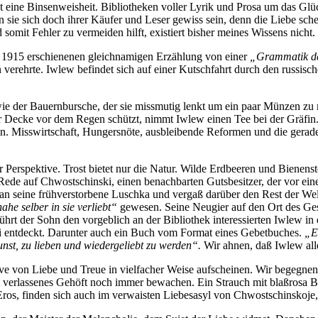
 ist ei­ne Bin­sen­weis­heit. Bi­blio­the­ken vol­ler Ly­rik und Pro­sa um das
sie sich doch ih­rer Käu­fer und Le­ser ge­wiss sein, denn die Lie­be schein
 so­mit Feh­ler zu ver­mei­den hilft, exis­tiert bis­her mei­nes Wis­sens nich
er 1915 er­schie­ne­nen gleich­na­mi­gen Er­zäh­lung von ei­ner
„Gram­ma­tik d
er­ehr­te. Iw­lew be­fin­det sich auf ei­ner Kutsch­fahrt durch den rus­si­s
 wie der Bau­ern­bur­sche, der sie miss­mu­tig lenkt um ein paar Mün­zen z
r De­cke vor dem Re­gen schützt, nimmt Iw­lew ei­nen Tee bei der Grä­fin. 
n. Miss­wirt­schaft, Hun­gers­nö­te, aus­blei­ben­de Re­for­men und die ge­ra­
e­der Per­spek­ti­ve. Trost bie­tet nur die Na­tur. Wil­de Erd­bee­ren und Bie­ne
e­de auf Chwostschin­ski, ei­nen be­nach­bar­ten Guts­be­sit­zer, der vor ei­n
ch an sei­ne früh­ver­stor­be­ne Lusch­ka und ver­gaß dar­über den Rest der W
a­he sel­ber in sie ver­liebt“
ge­we­sen. Sei­ne Neu­gier auf den Ort des Ge­s
ührt der Sohn den vor­geb­lich an der Bi­blio­thek in­ter­es­sier­ten Iw­lew 
lei ent­deckt. Dar­un­ter auch ein Buch vom For­mat ei­nes Ge­bet­bu­ches.
„Es
nst, zu lie­ben und wie­der­ge­liebt zu wer­den“.
Wir ah­nen, daß Iw­lew al­l
ve von Lie­be und Treue in viel­fa­cher Wei­se auf­schei­nen. Wir be­geg­nen nic
 ver­las­se­nes Ge­höft noch im­mer be­wa­chen. Ein Strauch mit blaß­ro­sa B
s Eros, fin­den sich auch im ver­wais­ten Lie­bes­asyl von Chwostschinsko­je