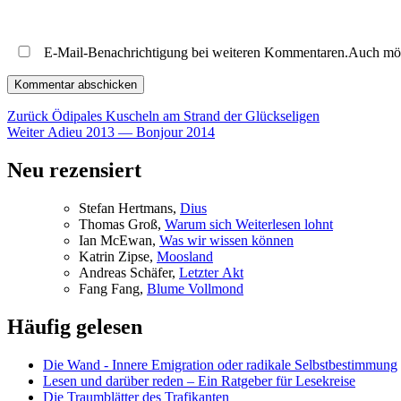
E-Mail-Benachrichtigung bei weiteren Kommentaren.Auch mö
Beitragsnavigation
Vorheriger
Zurück
Ödipales Kuscheln am Strand der Glückseligen
Nächster
Beitrag:
Weiter
Adieu 2013 — Bonjour 2014
Beitrag:
Neu rezensiert
Ste­fan Hertmans,
Di­us
Tho­mas Groß,
War­um sich Wei­ter­le­sen lohnt
Ian McE­wan,
Was wir wis­sen können
Kat­rin Zip­se,
Moos­land
An­dre­as Schä­fer,
Letz­ter Akt
Fang Fang,
Blu­me Vollmond
Häufig gelesen
Die Wand - Innere Emigration oder radikale Selbstbestimmung
Lesen und darüber reden – Ein Ratgeber für Lesekreise
Die Traumblätter des Trafikanten