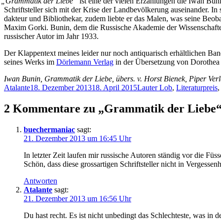
„
Gram­ma­tik der Lie­be“
ist ei­ne der vie­len Er­zäh­lun­gen die Iwan Bu­n
Schrift­stel­ler sich mit der Kri­se der Land­be­völ­ke­rung aus­ein­an­der. I
dak­teur und Bi­blio­the­kar, zu­dem lieb­te er das Ma­len, was sei­ne Be­ob
Ma­xim Gor­ki. Bu­nin, dem die Rus­si­sche Aka­de­mie der Wis­sen­schaf
rus­si­scher Au­tor im Jahr 1933.
Der Klap­pen­text mei­nes lei­der nur noch an­ti­qua­risch er­hält­li­chen B
sei­nes Werks im
Dör­le­mann Ver­lag
in der Über­set­zung von Do­ro­thea
Iwan Bu­nin, Gram­ma­tik der Lie­be, übers. v. Horst Bie­nek, Pi­per Ver­
Autor
Veröffentlicht
Kategorien
Atalante
18. Dezember 2013
18. April 2015
Lauter Lob
,
Literaturpreis
am
2 Kommentare zu „Grammatik der Liebe
buechermaniac
sagt:
21. Dezember 2013 um 16:45 Uhr
In letz­ter Zeit lau­fen mir rus­si­sche Au­toren stän­dig vor die F
Schön, dass die­se gross­ar­ti­gen Schrift­stel­ler nicht in Ver­ges­se
Antworten
Atalante
sagt:
21. Dezember 2013 um 16:56 Uhr
Du hast recht. Es ist nicht un­be­dingt das Schlech­tes­te, was in d