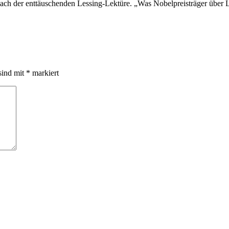
ch der ent­täu­schen­den Les­sing-Lek­tü­re. „Was No­bel­preis­trä­ger über 
sind mit
*
markiert