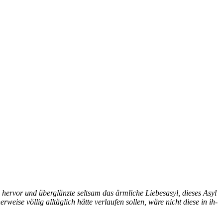
her­vor und über­glänz­te selt­sam das ärm­li­che Lie­bes­asyl, die­ses Asyl
­wei­se völ­lig all­täg­lich hät­te ver­lau­fen sol­len, wä­re nicht die­se in ih­