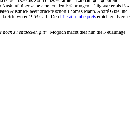
setzt der 1870 als Sohn ei­nes ver­arm­ten Land­ad­li­gen ge­bo­re­ne
tor Aus­kunft über sei­ne emo­tio­na­len Er­fah­run­gen. Tä­tig war er als Re­
­nem kla­ren Aus­druck be­ein­druck­te schon Tho­mas Mann, An­dré Gi­de und
rank­reich, wo er 1953 starb. Den
Li­te­ra­tur­no­bel­preis
er­hielt er als ers­ter
de noch zu ent­de­cken gilt“
. Mög­lich macht dies nun die Neu­auf­la­ge