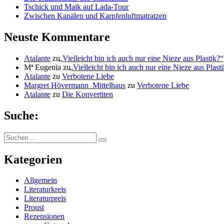
Tschick und Maik auf Lada-Tour
Zwischen Kanälen und Karpfenluftmatratzen
Neuste Kommentare
Atalante
zu
„
Vielleicht bin ich auch nur eine Nieze aus Plastik?“
Mª Eugenia
zu
„
Vielleicht bin ich auch nur eine Nieze aus Plast
Atalante
zu
Verbotene Liebe
Margret Hövermann_Mittelhaus
zu
Verbotene Liebe
Atalante
zu
Die Konvertiten
Suche:
Suchen
Suchen
nach:
Kategorien
Allgemein
Literaturkreis
Literaturpreis
Proust
Rezensionen