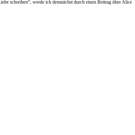
Lie­be schrei­ben”, wer­de ich dem­nächst durch ei­nen Bei­trag über Ali­ce