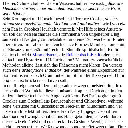
The­ma. Schmerz­haft wird dem Wis­sen­schaft­ler be­wusst,
„dass al­le
Men­schen star­ben, ei­ner nach dem an­de­ren, er selbst, sei­ne Frau,
sei­ne Kin­der“
.
Sein Kon­trapart und For­schungs­ob­jekt Flo­rence Cook,
„das be­
rühm­tes­te ma­te­ria­li­sie­ren­de Me­di­um von Lon­don-Ost“
wird von ei­
nem Fan in Croo­kes Haus­halt ver­mit­telt. Mit Hil­fe sei­nes As­sis­ten­
ten soll der Wis­sen­schaft­ler die Frömm­le­rin von un­ge­heu­rer Bieg­
sam­keit mit Nei­gung zu Dieb­stäh­len und ei­ner Schwä­che für Pi­ra­ten
über­prü­fen. Im La­bor durch­leuch­ten sie Flor­ries Ma­ni­fes­ta­tio­nen un­
ter Ein­satz von Ge­rät und Tech­nik. Sind die spi­ri­tis­ti­schen Kräf­te
elek­trisch, wirkt
Mes­me­ris­mus
, die
Rei­chen­bach-Kraft
oder ist es
ein­fach nur Hys­te­rie und Hal­lu­zi­na­ti­on? Mit na­tur­wis­sen­schaft­li­chen
Me­tho­den al­lei­ne lässt sich das Phä­no­men nicht klä­ren. Da ver­sagt
auch der
Faraday’sche-Indikator
, der wäh­rend ei­ner Ex­pe­di­ti­on zur
Son­nen­fins­ter­nis nach Oran, mit­ten im Sturm der Bis­ka­ya den Hum­
bug des Tisch­rü­ckens ent­lar­ven soll.
In der ihr ei­ge­nen sub­ti­len und ge­ra­de des­we­gen meis­ter­haf­ten Iro­
nie schil­dert Wun­ni­cke die­ses amü­san­te Ka­pi­tel. Doch auch in den
an­de­ren herrscht ein ste­tes Au­gen­zwin­kern. Bei Rat­lo­sig­keit greift
Croo­kes zum Cock­tail aus Brau­se­pul­ver und Chlo­ro­dy­ne, wäh­rend
sei­ne Ver­su­che mit Queck­sil­ber zu Fle­cken im Mund­raum und Ver­
lus­ten im In­tel­lekt füh­ren. Sei­ne Frau Nel­ly hin­ge­gen, von ih­ren
stän­di­gen Schwan­ger­schaf­ten ans Haus ge­bun­den, schwebt durch
die­ses wie ein Geist und er­schreckt das Ge­sin­de. We­nigs­tens ist sie
nicht in ge­spens­ti­ges Weiß ge­wan­det, son­dern trägt we­gen fa­mi­liä­rer