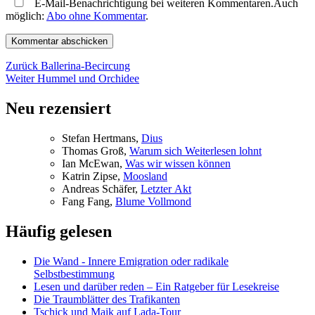
E-Mail-Benachrichtigung bei weiteren Kommentaren.Auch
möglich:
Abo ohne Kommentar
.
Beitragsnavigation
Vorheriger
Zurück
Ballerina-Becircung
Nächster
Beitrag:
Weiter
Hummel und Orchidee
Beitrag:
Neu rezensiert
Ste­fan Hertmans,
Di­us
Tho­mas Groß,
War­um sich Wei­ter­le­sen lohnt
Ian McE­wan,
Was wir wis­sen können
Kat­rin Zip­se,
Moos­land
An­dre­as Schä­fer,
Letz­ter Akt
Fang Fang,
Blu­me Vollmond
Häufig gelesen
Die Wand - Innere Emigration oder radikale
Selbstbestimmung
Lesen und darüber reden – Ein Ratgeber für Lesekreise
Die Traumblätter des Trafikanten
Tschick und Maik auf Lada-Tour