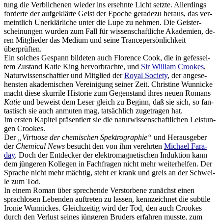
tung die Ver­bli­che­nen wie­der ins er­sehn­te Licht setz­te. Al­ler­dings
for­der­te der auf­ge­klär­te Geist der Epo­che ge­ra­de­zu her­aus, das ver­
meint­lich Un­er­klär­li­che un­ter die Lu­pe zu neh­men. Die Geis­t­er­
schei­nun­gen wur­den zum Fall für wis­sen­schaft­li­che Aka­de­mien, de­
ren Mit­glie­der das Me­di­um und sei­ne Tran­ce­per­sön­lich­keit
überprüften.
Ein sol­ches Ge­spann bil­de­ten auch Flo­rence Cook, die in ge­fes­sel­
tem Zu­stand Ka­tie King her­vor­brach­te, und
Sir Wil­liam Croo­kes
,
Na­tur­wis­sen­schaft­ler und Mit­glied der
Roy­al So­cie­ty
, der an­ge­se­
hens­ten aka­de­mi­schen Ver­ei­ni­gung sei­ner Zeit. Chris­ti­ne Wun­ni­cke
macht die­se skur­ri­le His­to­rie zum Ge­gen­stand ih­res neu­en Ro­mans
Ka­tie
und be­weist dem Le­ser gleich zu Be­ginn, daß sie sich, so fan­
tas­tisch sie auch an­mu­ten mag, tat­säch­lich zu­ge­tra­gen hat.
Im ers­ten Ka­pi­tel prä­sen­tiert sie die na­tur­wis­sen­schaft­li­chen Leis­tun­
gen Crookes.
Der
„
Vir­tuo­se der che­mi­schen Spek­tro­gra­phie“
und Her­aus­ge­ber
der
Che­mi­cal News
be­sucht den von ihm ver­ehr­ten
Mi­cha­el Fa­ra­
day
. Doch der Ent­de­cker der elek­tro­ma­gne­ti­schen In­duk­ti­on kann
dem jün­ge­ren Kol­le­gen in Fach­fra­gen nicht mehr wei­ter­hel­fen. Der
Spra­che nicht mehr mäch­tig, steht er krank und greis an der Schwel­
le zum Tod.
In ei­nem Ro­man über spre­chen­de Ver­stor­be­ne zu­nächst ei­nen
sprach­lo­sen Le­ben­den auf­tre­ten zu las­sen, kenn­zeich­net die sub­ti­le
Iro­nie Wun­ni­ckes. Gleich­zei­tig wird der Tod, den auch Croo­kes
durch den Ver­lust sei­nes jün­ge­ren Bru­ders er­fah­ren muss­te, zum