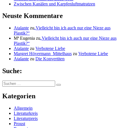
Zwischen Kanälen und Karpfenluftmatratzen
Neuste Kommentare
Atalante
zu
„
Vielleicht bin ich auch nur eine Nieze aus
Plastik?“
Mª Eugenia
zu
„
Vielleicht bin ich auch nur eine Nieze aus
Plastik?“
Atalante
zu
Verbotene Liebe
Margret Hövermann_Mittelhaus
zu
Verbotene Liebe
Atalante
zu
Die Konvertiten
Suche:
Suchen
Suchen
nach:
Kategorien
Allgemein
Literaturkreis
Literaturpreis
Proust