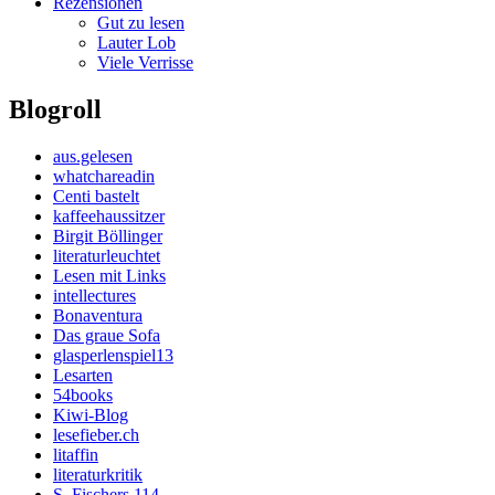
Rezensionen
Gut zu lesen
Lauter Lob
Viele Verrisse
Blogroll
aus.gelesen
whatchareadin
Centi bastelt
kaffeehaussitzer
Birgit Böllinger
literaturleuchtet
Lesen mit Links
intellectures
Bonaventura
Das graue Sofa
glasperlenspiel13
Lesarten
54books
Kiwi-Blog
lesefieber.ch
litaffin
literaturkritik
S. Fischers 114