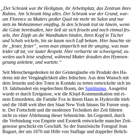
„
Der Schrank war ihr Hei­lig­tum, ihr Ar­beits­platz, das Zen­trum ih­res
Ruhms. Am Schrank hing al­les. Der Schrank war der Grund, war­
um Flo­rence zu Mut­ters gro­ßer Qual nie mehr im Sa­lon und nur
stets im Wohn­zim­mer emp­fing. In den Schrank trat sie hin­ein, wenn
die Gäs­te be­reit­sa­ßen, hier ließ sie sich fes­seln und noch ein­mal fes­
seln, ih­re Zöp­fe an die Wand­ha­ken bin­den, ih­ren Kopf in Tü­cher
und Schals wi­ckeln, bis sie kaum noch Luft be­kam. Hier hauch­te sie
ihr „fes­ter, fes­ter”, wenn man zim­per­lich mit ihr um­ging, was man
lei­der oft tat, vor lau­ter Re­spekt. Hier ver­harr­te sie schwei­gend, zu­
wei­len auch lei­se seuf­zend, wäh­rend Mut­ter drau­ßen den Hym­nen­
ge­sang an­lei­te­te, und wartete.“
Seit Men­schen­ge­den­ken ist der Geis­ter­glau­be ein Pro­dukt des Ha­
derns mit der Ver­gäng­lich­keit al­les Ir­di­schen. Aus dem Wunsch mit
dem Jen­seits und den To­ten in Kon­takt zu tre­ten ent­wi­ckel­te sich im
19. Jahr­hun­dert ein re­gel­rech­ten Boom, der
Spi­ri­tis­mus
. Aus­ge­löst
wur­de er durch Er­eig­nis­se, wie die Klopf-Kom­mu­ni­ka­ti­on mit ei­
nem Er­mor­de­ten, die Fa­mi­lie Fox in ih­rem Haus in Hydes­ville trieb
und die 1848
weit über den Staat New York hin­aus für Fu­ro­re sorg­
te. Der Fort­schritt und die mo­der­nen Tech­ni­ken der Zeit führ­ten
nicht zu ei­ner Ab­leh­nung die­ser Sehn­süch­te. Im Ge­gen­teil, durch
die Ver­bin­dung von Em­pi­rie und Eso­te­rik ent­wi­ckel­te man­cher Zeit­
ge­nos­se ge­schickt ein Ge­schäft. So der fran­zö­si­sche Fo­to­graf Jean
Bu­guet, der um 1870 mit Hil­fe von Staf­fa­ge und dop­pel­ter Be­lich­