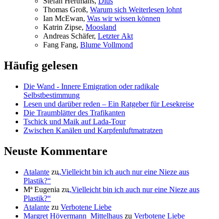
Ste­fan Hertmans,
Di­us
Tho­mas Groß,
War­um sich Wei­ter­le­sen lohnt
Ian McE­wan,
Was wir wis­sen können
Kat­rin Zip­se,
Moos­land
An­dre­as Schä­fer,
Letz­ter Akt
Fang Fang,
Blu­me Vollmond
Häufig gelesen
Die Wand - Innere Emigration oder radikale
Selbstbestimmung
Lesen und darüber reden – Ein Ratgeber für Lesekreise
Die Traumblätter des Trafikanten
Tschick und Maik auf Lada-Tour
Zwischen Kanälen und Karpfenluftmatratzen
Neuste Kommentare
Atalante
zu
„
Vielleicht bin ich auch nur eine Nieze aus
Plastik?“
Mª Eugenia
zu
„
Vielleicht bin ich auch nur eine Nieze aus
Plastik?“
Atalante
zu
Verbotene Liebe
Margret Hövermann_Mittelhaus
zu
Verbotene Liebe