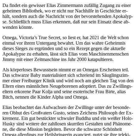
Da fin­det ein ge­wis­ser Eli­as Zim­mer­mann zu­fäl­lig Zu­gang zu ei­ner
ge­hei­men Bi­blio­thek, wo er nicht nur Nach­hil­fe in Ge­schich­te er­
hält, son­dern auch die Nach­richt von der be­vor­ste­hen­den Apo­ka­lyp­
se. Schließ­lich muss Eli­as er­ken­nen, daß nur sein Ein­satz die­se ab­
wen­den könnte.
Ome­ga, Victoria’s True Se­cret, so liest er, hat 2021 die Welt schon
ein­mal vor ih­rem Un­ter­gang be­wahrt. Um das wah­re Ge­heim­nis
die­ses Sie­ges zu er­grün­den und so ein Re­zept ge­gen die ak­tu­el­le
Apo­ka­lyp­se zu er­hal­ten, lässt sich Eli­as vom Ma­schi­nen­men­schen
Jim­my mit ei­ner Zeit­ma­schi­ne ins Jahr 2000 katapultieren.
Als kör­per­lo­ses Be­wusst­sein nimmt er an Ome­gas Er­schei­nen teil.
Das schwar­ze Ba­by ma­te­ria­li­siert sich schrei­end im Säug­lings­zim­
mer ei­ner Frei­bur­ger Kli­nik und wird noch am glei­chen Tag von den
El­tern ei­nes männ­li­chen Neu­ge­bo­re­nen ad­op­tiert. Das zu Zwil­lings­
el­tern er­ko­re­ne Paar Kol­ja und sei­ne eso­te­ri­sche Frau Bir­te, ali­as
Bitch, nen­nen die Kin­der Al­pha und Omega.
Eli­as be­ob­ach­tet das Auf­wach­sen der Zwil­lin­ge un­ter der be­son­de­
ren Ob­hut des Groß­va­ters Gus­to, sei­nes Zei­chens Phi­lo­soph der Ex­
kre­menz. Ein gut be­stück­ter schwu­ler Bud­dha und ein wei­ßer Ho­lo-
Hus­ky sind wei­te­re der zahl­lo­sen skur­ri­len Ge­stal­ten und Phä­no­me­
ne, die die­se Mis­si­on be­glei­ten. Be­vor die schwar­ze Schön­heit
Ome­ga al­ler­dings zur Heils­brin­ge­rin avan­ciert, nutzt sie ih­re te­le­ki­