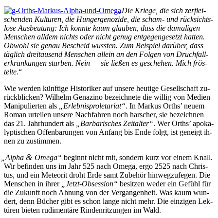
„
Die Krie­ge, die sich zer­flei­
schen­den Kul­tu­ren, die Hun­ger­ge­no­zi­de, die scham- und rück­sichts­
lo­se Aus­beu­tung: Ich konn­te kaum glau­ben, dass die da­ma­li­gen
Men­schen all­dem nichts oder nicht ge­nug ent­ge­gen­ge­setzt hat­ten.
Ob­wohl sie ge­nau Be­scheid wuss­ten. Zum Bei­spiel dar­über, dass
täg­lich drei­tau­send Men­schen al­lein an den Fol­gen von Druch­fall­
erkran­kun­gen star­ben. Nein — sie lie­ßen es ge­sche­hen. Mich frös­
tel­te.
“
Wie wer­den künf­ti­ge His­to­ri­ker auf un­se­re heu­ti­ge Ge­sell­schaft zu­
rück­bli­cken? Wil­helm Gen­a­zi­no be­zeich­ne­te die wil­lig von Me­di­en
Ma­ni­pu­lier­ten als
„Er­leb­nis­pro­le­ta­ri­at“
. In Mar­kus Orths’ neu­em
Ro­man ur­tei­len un­se­re Nach­fah­ren noch har­scher, sie be­zeich­nen
das 21. Jahr­hun­dert als
„Bar­ba­ri­sches Zeit­al­ter“
. Wer Orths’ apo­ka­
lyp­ti­schen Of­fen­ba­run­gen von An­fang bis En­de folgt, ist ge­neigt ih­
nen zu zustimmen.
&
„
Al­pha
Ome­ga
“
be­ginnt nicht mit, son­dern kurz vor ei­nem Knall.
Wir be­fin­den uns im Jahr 525 nach Ome­ga, er­go 2525 nach Chris­
tus, und ein Me­teo­rit droht Er­de samt
Zu­be­hör hin­weg­zu­fe­gen. Die
Men­schen in ih­rer
„Jetzt-Ob­ses­si­on“
be­sit­zen we­der ein Ge­fühl für
die Zu­kunft noch Ah­nung von der Ver­gan­gen­heit. Was kaum wun­
dert, denn Bü­cher gibt es schon lan­ge nicht mehr. Die ein­zi­gen Lek­
tü­ren bie­ten ru­di­men­tä­re Rin­den­rit­zun­gen im Wald.