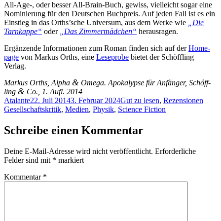
All-Age‑, oder bes­ser All-Brain-Buch, ge­wiss, viel­leicht so­gar ei­ne
No­mi­nie­rung für den Deut­schen Buch­preis. Auf je­den Fall ist es ein
Ein­stieg in das Orths’sche Uni­ver­sum, aus dem Wer­ke wie
„Die
Tarn­kap­pe“
oder
„Das Zim­mer­mäd­chen“
herausragen.
Er­gän­zen­de In­for­ma­tio­nen zum Ro­man fin­den sich auf der
Home­
page
von Mar­kus Orths, ei­ne
Le­se­pro­be
bie­tet der Schöff­ling
Verlag.
&
Mar­kus Orths, Al­pha
Ome­ga. Apo­ka­lyp­se für An­fän­ger, Schöff­
&
ling
Co., 1. Aufl. 2014
Autor
Veröffentlicht
Kategorien
Schla
Atalante
22. Juli 2014
3. Februar 2024
Gut zu lesen
,
Rezensionen
am
Gesellschaftskritik
,
Medien
,
Physik
,
Science Fiction
Schreibe einen Kommentar
Deine E-Mail-Adresse wird nicht veröffentlicht.
Erforderliche
Felder sind mit
*
markiert
Kommentar
*