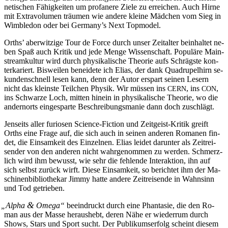
ne­ti­schen Fä­hig­kei­ten um pro­fa­ne­re Zie­le zu er­rei­chen. Auch Hir­ne
mit Ex­tra­vo­lu­men träu­men wie an­de­re klei­ne Mäd­chen vom Sieg in
Wim­ble­don oder bei Germany’s Next Topmodel.
Orths’ aber­wit­zi­ge Tour de Force durch un­ser Zeit­al­ter be­inhal­tet ne­
ben Spaß auch Kri­tik und je­de Men­ge Wis­sen­schaft. Po­pu­lä­re Main­
stream­kul­tur wird durch phy­si­ka­li­sche Theo­rie aufs Schrägs­te kon­
ter­ka­riert. Bis­wei­len be­nei­de­te ich Eli­as, der dank Qua­dru­pel­hirn se­
kun­den­schnell le­sen kann, denn der Au­tor er­spart sei­nen Le­sern
nicht das kleins­te Teil­chen Phy­sik. Wir müs­sen ins
, ins
,
CERN
CON
ins Schwar­ze Loch, mit­ten hin­ein in phy­si­ka­li­sche Theo­rie, wo die
an­dern­orts ein­ge­spar­te Be­schrei­bungs­ma­nie dann doch zuschlägt.
Jen­seits al­ler fu­rio­sen Sci­ence-Fic­tion und Zeit­geist-Kri­tik greift
Orths ei­ne Fra­ge auf, die sich auch in sei­nen an­de­ren Ro­ma­nen fin­
det, die Ein­sam­keit des Ein­zel­nen. Eli­as lei­det dar­un­ter als Zeit­rei­
sen­der von den an­de­ren nicht wahr­ge­nom­men zu wer­den. Schmerz­
lich wird ihm be­wusst, wie sehr die feh­len­de In­ter­ak­ti­on, ihn auf
sich selbst zu­rück wirft. Die­se Ein­sam­keit, so be­rich­tet ihm der Ma­
schi­nen­bi­blio­the­kar Jim­my hat­te an­de­re Zeit­rei­sen­de in Wahn­sinn
und Tod getrieben.
&
„
Al­pha
Ome­ga
“
be­ein­druckt durch ei­ne Phan­ta­sie, die den Ro­
man aus der Mas­se her­aus­hebt, de­ren Nä­he er wie­der­rum durch
Shows, Stars und Sport sucht. Der Pu­bli­kums­er­folg scheint die­sem