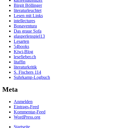
kaffeehaussitzer
Birgit Böllinger
literaturleuchtet
Lesen mit Links
intellectures
Bonaventura
Das graue Sofa
glasperlenspiel13
Lesarten
54books
Kiwi-Blog
lesefieber.ch
litaffin
literaturkritik
S. Fischers 114
Suhrkamp-Logbuch
Meta
Anmelden
Eintrags-Feed
Kommentar-Feed
WordPress.org
Startseite