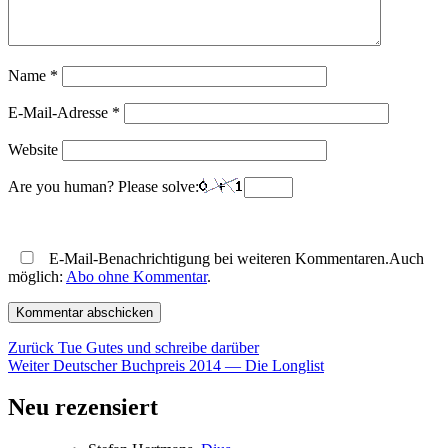
Name
*
E-Mail-Adresse
*
Website
Are you human? Please solve:
E-Mail-Benachrichtigung bei weiteren Kommentaren.Auch
möglich:
Abo ohne Kommentar
.
Beitragsnavigation
Vorheriger
Zurück
Tue Gutes und schreibe darüber
Nächster
Beitrag:
Weiter
Deutscher Buchpreis 2014 — Die Longlist
Beitrag:
Neu rezensiert