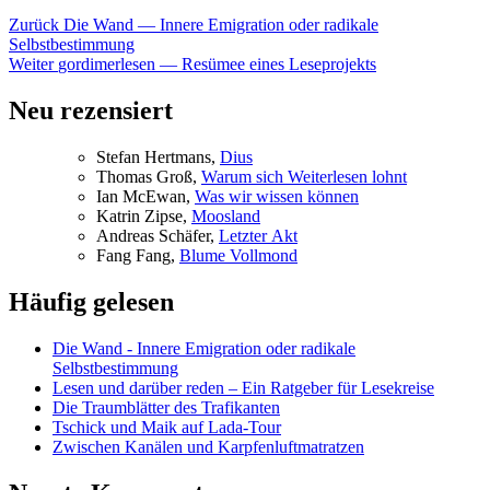
Beitragsnavigation
Vorheriger
Zurück
Die Wand — Innere Emigration oder radikale
Beitrag:
Selbstbestimmung
Nächster
Weiter
gordimerlesen — Resümee eines Leseprojekts
Beitrag:
Neu rezensiert
Ste­fan Hertmans,
Di­us
Tho­mas Groß,
War­um sich Wei­ter­le­sen lohnt
Ian McE­wan,
Was wir wis­sen können
Kat­rin Zip­se,
Moos­land
An­dre­as Schä­fer,
Letz­ter Akt
Fang Fang,
Blu­me Vollmond
Häufig gelesen
Die Wand - Innere Emigration oder radikale
Selbstbestimmung
Lesen und darüber reden – Ein Ratgeber für Lesekreise
Die Traumblätter des Trafikanten
Tschick und Maik auf Lada-Tour
Zwischen Kanälen und Karpfenluftmatratzen