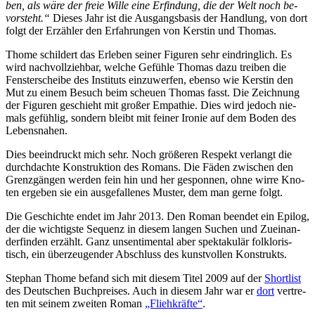
ben, als wä­re der freie Wil­le ei­ne Er­fin­dung, die der Welt noch be­
vor­steht.“
Die­ses Jahr ist die Aus­gangs­ba­sis der Hand­lung, von dort
folgt der Er­zäh­ler den Er­fah­run­gen von Kers­tin und Thomas.
Thome schil­dert das Er­le­ben sei­ner Fi­gu­ren sehr ein­dring­lich. Es
wird nach­voll­zieh­bar, wel­che Ge­füh­le Tho­mas da­zu trei­ben die
Fens­ter­schei­be des In­sti­tuts ein­zu­wer­fen, eben­so wie Kers­tin den
Mut zu ei­nem Be­such beim scheu­en Tho­mas fasst. Die Zeich­nung
der Fi­gu­ren ge­schieht mit gro­ßer Em­pa­thie. Dies wird je­doch nie­
mals ge­füh­lig, son­dern bleibt mit fei­ner Iro­nie auf dem Bo­den des
Lebensnahen.
Dies be­ein­druckt mich sehr. Noch grö­ße­ren Re­spekt ver­langt die
durch­dach­te Kon­struk­ti­on des Ro­mans. Die Fä­den zwi­schen den
Grenz­gän­gen wer­den fein hin und her ge­spon­nen, oh­ne wir­re Kno­
ten er­ge­ben sie ein aus­ge­fal­le­nes Mus­ter, dem man ger­ne folgt.
Die Ge­schich­te en­det im Jahr 2013. Den Ro­man be­en­det ein Epi­log,
der die wich­tigs­te Se­quenz in die­sem lan­gen Su­chen und Zu­ein­an­
der­fin­den er­zählt. Ganz un­sen­ti­men­tal aber spek­ta­ku­lär folk­lo­ris­
tisch, ein über­zeu­gen­der Ab­schluss des kunst­vol­len Konstrukts.
Ste­phan Thome be­fand sich mit die­sem Ti­tel 2009 auf der
Short­list
des Deut­schen Buch­prei­ses. Auch in die­sem Jahr war er
dort
ver­tre­
ten mit sei­nem zwei­ten Ro­man
„Flieh­kräf­te“
.