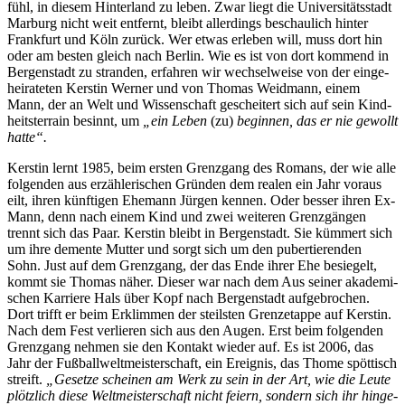
fühl, in die­sem Hin­ter­land zu le­ben. Zwar liegt die Uni­ver­si­täts­stadt
Mar­burg nicht weit ent­fernt, bleibt al­ler­dings be­schau­lich hin­ter
Frank­furt und Köln zu­rück. Wer et­was er­le­ben will, muss dort hin
oder am bes­ten gleich nach Ber­lin. Wie es ist von dort kom­mend in
Ber­gen­stadt zu stran­den, er­fah­ren wir wech­sel­wei­se von der ein­ge­
hei­ra­te­ten Kers­tin Wer­ner und von Tho­mas Weid­mann, ei­nem
Mann, der an Welt und Wis­sen­schaft ge­schei­tert sich auf sein Kind­
heits­ter­rain be­sinnt, um
„ein Le­ben
(zu)
be­gin­nen, das er nie ge­wollt
hatte“.
Kers­tin lernt 1985, beim ers­ten Grenz­gang des Ro­mans, der wie al­le
fol­gen­den aus er­zäh­le­ri­schen Grün­den dem rea­len ein Jahr vor­aus
eilt, ih­ren künf­ti­gen Ehe­mann Jür­gen ken­nen. Oder bes­ser ih­ren Ex-
Mann, denn nach ei­nem Kind und zwei wei­te­ren Grenz­gän­gen
trennt sich das Paar. Kers­tin bleibt in Ber­gen­stadt. Sie küm­mert sich
um ih­re de­men­te Mut­ter und sorgt sich um den pu­ber­tie­ren­den
Sohn. Just auf dem Grenz­gang, der das En­de ih­rer Ehe be­sie­gelt,
kommt sie Tho­mas nä­her. Die­ser war nach dem Aus sei­ner aka­de­mi­
schen Kar­rie­re Hals über Kopf nach Ber­gen­stadt auf­ge­bro­chen.
Dort trifft er beim Er­klim­men der steils­ten Grenz­etap­pe auf Kers­tin.
Nach dem Fest ver­lie­ren sich aus den Au­gen. Erst beim fol­gen­den
Grenz­gang neh­men sie den Kon­takt wie­der auf. Es ist 2006, das
Jahr der Fuß­ball­welt­meis­ter­schaft, ein Er­eig­nis, das Thome spöt­tisch
streift.
„Ge­set­ze schei­nen am Werk zu sein in der Art, wie die Leu­te
plötz­lich die­se Welt­meis­ter­schaft nicht fei­ern, son­dern sich ihr hin­ge­