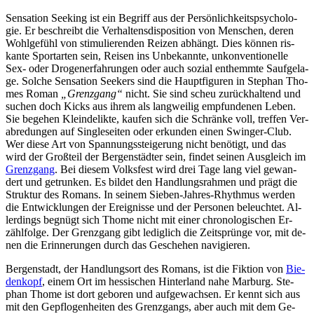
Sen­sa­ti­on See­king ist ein Be­griff aus der Per­sön­lich­keits­psy­cho­lo­
gie. Er be­schreibt die Ver­hal­tens­dis­po­si­ti­on von Men­schen, de­ren
Wohl­ge­fühl von sti­mu­lie­ren­den Rei­zen ab­hängt. Dies kön­nen ris­
kan­te Sport­ar­ten sein, Rei­sen ins Un­be­kann­te, un­kon­ven­tio­nel­le
Sex- oder Dro­gen­er­fah­run­gen oder auch so­zi­al ent­hemm­te Sauf­ge­la­
ge. Sol­che Sen­sa­ti­on See­kers sind die Haupt­fi­gu­ren in Ste­phan Tho­
mes Ro­man
„Grenz­gang“
nicht. Sie sind scheu zu­rück­hal­tend und
su­chen doch Kicks aus ih­rem als lang­wei­lig emp­fun­de­nen Le­ben.
Sie be­ge­hen Klein­de­lik­te, kau­fen sich die Schrän­ke voll, tref­fen Ver­
ab­re­dun­gen auf Sing­le­sei­ten oder er­kun­den ei­nen Swin­ger-Club.
Wer die­se Art von Span­nungs­stei­ge­rung nicht be­nö­tigt, und das
wird der Groß­teil der Ber­gen­städ­ter sein, fin­det sei­nen Aus­gleich im
Grenz­gang
. Bei die­sem Volks­fest wird drei Ta­ge lang viel ge­wan­
dert und ge­trun­ken. Es bil­det den Hand­lungs­rah­men und prägt die
Struk­tur des Ro­mans. In sei­nem Sie­ben-Jah­res-Rhyth­mus wer­den
die Ent­wick­lun­gen der Er­eig­nis­se und der Per­so­nen be­leuch­tet. Al­
ler­dings be­gnügt sich Thome nicht mit ei­ner chro­no­lo­gi­schen Er­
zähl­fol­ge. Der Grenz­gang gibt le­dig­lich die Zeit­sprün­ge vor, mit de­
nen die Er­in­ne­run­gen durch das Ge­sche­hen navigieren.
Ber­gen­stadt, der Hand­lungs­ort des Ro­mans, ist die Fik­ti­on von
Bie­
den­kopf
, ei­nem Ort im hes­si­schen Hin­ter­land na­he Mar­burg. Ste­
phan Thome ist dort ge­bo­ren und auf­ge­wach­sen. Er kennt sich aus
mit den Ge­pflo­gen­hei­ten des Grenz­gangs, aber auch mit dem Ge­