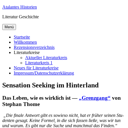
Zum
Atalantes Historien
Inhalt
Literatur Geschichte
springen
Menü
Startseite
Willkommen
Rezensionsverzeichnis
Literaturkreise
Aktueller Literaturkreis
Literaturkreis 1
Neues für Literaturkreise
Impressum/Datenschutzerklärung
Sensation Seeking im Hinterland
Das Leben, wie es wirklich ist —
„Grenzgang“
von
Stephan Thome
„
Die fi­na­le Ant­wort gibt es so­wie­so nicht, hat er frü­her sei­nen Stu­
den­ten ge­sagt. Kei­ne For­mel, in die sich fas­sen lie­ße, was wir tun
und war­um. Es gibt nur die Su­che und manch­mal das Finden.“