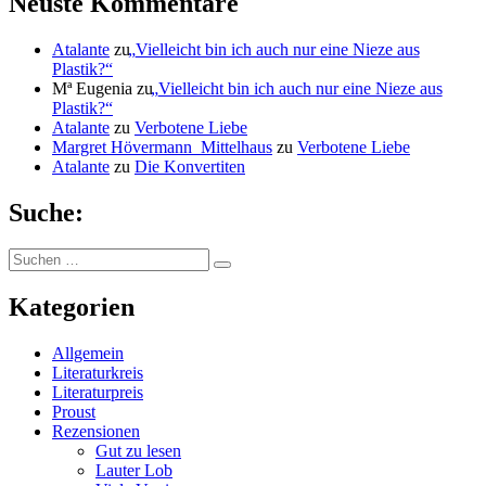
Neuste Kommentare
Atalante
zu
„
Vielleicht bin ich auch nur eine Nieze aus
Plastik?“
Mª Eugenia
zu
„
Vielleicht bin ich auch nur eine Nieze aus
Plastik?“
Atalante
zu
Verbotene Liebe
Margret Hövermann_Mittelhaus
zu
Verbotene Liebe
Atalante
zu
Die Konvertiten
Suche:
Suchen
Suchen
nach:
Kategorien
Allgemein
Literaturkreis
Literaturpreis
Proust
Rezensionen
Gut zu lesen
Lauter Lob