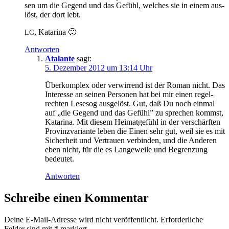
sen um die Ge­gend und das Ge­fühl, wel­ches sie in ei­nem aus­
löst, der dort lebt.
, Ka­ta­ri­na 🙂
LG
Antworten
Atalante
sagt:
5. Dezember 2012 um 13:14 Uhr
Über­kom­plex oder ver­wir­rend ist der Ro­man nicht. Das
In­ter­es­se an sei­nen Per­so­nen hat bei mir ei­nen re­gel­
rech­ten Le­se­sog aus­ge­löst. Gut, daß Du noch ein­mal
auf „die Ge­gend und das Ge­fühl” zu spre­chen kommst,
Ka­ta­ri­na. Mit die­sem Hei­mat­ge­fühl in der ver­schärf­ten
Pro­vinz­va­ri­an­te le­ben die Ei­nen sehr gut, weil sie es mit
Si­cher­heit und Ver­trau­en ver­bin­den, und die An­de­ren
eben nicht, für die es Lan­ge­wei­le und Be­gren­zung
bedeutet.
Antworten
Schreibe einen Kommentar
Deine E-Mail-Adresse wird nicht veröffentlicht.
Erforderliche
Felder sind mit
*
markiert