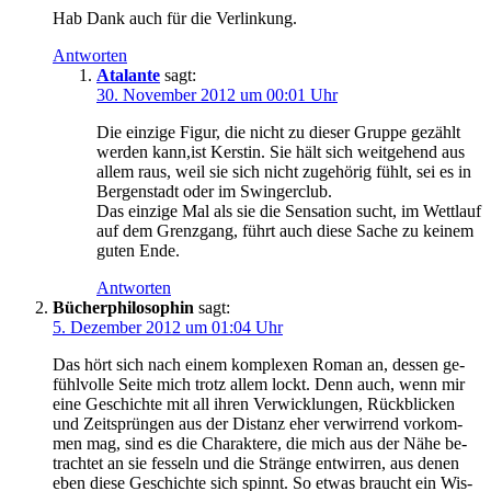
Hab Dank auch für die Verlinkung.
Antworten
Atalante
sagt:
30. November 2012 um 00:01 Uhr
Die ein­zi­ge Fi­gur, die nicht zu die­ser Grup­pe ge­zählt
wer­den kann,ist Kers­tin. Sie hält sich weit­ge­hend aus
al­lem raus, weil sie sich nicht zu­ge­hö­rig fühlt, sei es in
Ber­gen­stadt oder im Swingerclub.
Das ein­zi­ge Mal als sie die Sen­sa­ti­on sucht, im Wett­lauf
auf dem Grenz­gang, führt auch die­se Sa­che zu kei­nem
gu­ten Ende.
Antworten
Bücherphilosophin
sagt:
5. Dezember 2012 um 01:04 Uhr
Das hört sich nach ei­nem kom­ple­xen Ro­man an, des­sen ge­
fühl­vol­le Sei­te mich trotz al­lem lockt. Denn auch, wenn mir
ei­ne Ge­schich­te mit all ih­ren Ver­wick­lun­gen, Rück­bli­cken
und Zeit­sprün­gen aus der Di­stanz eher ver­wir­rend vor­kom­
men mag, sind es die Cha­rak­te­re, die mich aus der Nä­he be­
trach­tet an sie fes­seln und die Strän­ge ent­wir­ren, aus de­nen
eben die­se Ge­schich­te sich spinnt. So et­was braucht ein Wis­