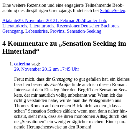
Ei­ne wei­te­re Re­zen­si­on und ei­ne en­ga­gier­te Teil­neh­men­de Be­ob­
ach­tung des dies­jäh­ri­gen Grenz­gangs fin­det sich bei
Schö­ne­Sei­ten
.
Autor
Veröffentlicht
Kategorien
Atalante
29. November 2012
1. Februar 2024
Lauter Lob
,
am
Schlagwörter
Literaturkreis
,
Literaturpreis
,
Rezensionen
Deutscher Buchpreis
,
Grenzgang
,
Lebenskrise
,
Provinz
,
Sensation-Seeking
4 Kommentare zu „Sensation Seeking im
Hinterland“
caterina
sagt:
29. November 2012 um 17:45 Uhr
Freut mich, dass dir
Grenz­gang
so gut ge­fal­len hat, ein klei­nes
biss­chen bes­ser als
Flieh­kräf­te
fin­de auch ich die­sen Ro­man.
In­ter­es­sant dein Ein­stieg über den Be­griff der Sen­sa­ti­on See­
kers, der mir na­tür­lich völ­lig un­be­kannt war. Wenn ich das
rich­tig ver­stan­den ha­be, wür­de man die Prot­ago­nis­ten aus
Tho­mes Ro­man auf den ers­ten Blick nicht zu den „klas­si­
schen” Sen­sa­ti­on See­kers zäh­len; wenn man dann nä­her hin­
schaut, sieht man, dass sie ih­ren mo­no­to­nen All­tag durch klei­
ne „Sen­sa­tio­nen” ein we­nig er­träg­li­cher ma­chen. Ei­ne span­
nen­de Her­an­ge­hens­wei­se an den Roman!