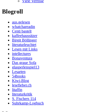
Viele Verrisse
Blogroll
aus.gelesen
whatchareadin
Centi bastelt
kaffeehaussitzer
Birgit Böllinger
literaturleuchtet
Lesen mit Links
intellectures
Bonaventura
Das graue Sofa
glasperlenspiel13
Lesarten
54books
Kiwi-Blog
lesefieber.ch
litaffin
literaturkritik
S. Fischers 114
Suhrkamp-Logbuch