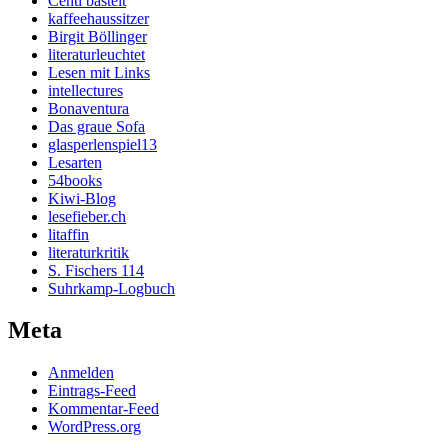
Centi bastelt
kaffeehaussitzer
Birgit Böllinger
literaturleuchtet
Lesen mit Links
intellectures
Bonaventura
Das graue Sofa
glasperlenspiel13
Lesarten
54books
Kiwi-Blog
lesefieber.ch
litaffin
literaturkritik
S. Fischers 114
Suhrkamp-Logbuch
Meta
Anmelden
Eintrags-Feed
Kommentar-Feed
WordPress.org