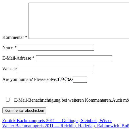
Kommentar
*
Name
*
E-Mail-Adresse
*
Website
Are you human? Please solve:
E-Mail-Benachrichtigung bei weiteren Kommentaren.Auch mö
Beitragsnavigation
Vorheriger
Zurück
Bachmannpreis 2011 — Geltinger, Steinbeis, Wisser
Nächster
Beitrag:
Weiter
Bachmannpreis 2011 — Reichlin, Haderlap, Rabinowich, Bu