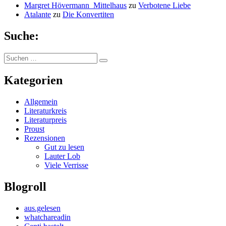
Margret Hövermann_Mittelhaus
zu
Verbotene Liebe
Atalante
zu
Die Konvertiten
Suche:
Suchen
Suchen
nach:
Kategorien
Allgemein
Literaturkreis
Literaturpreis
Proust
Rezensionen
Gut zu lesen
Lauter Lob
Viele Verrisse
Blogroll
aus.gelesen
whatchareadin