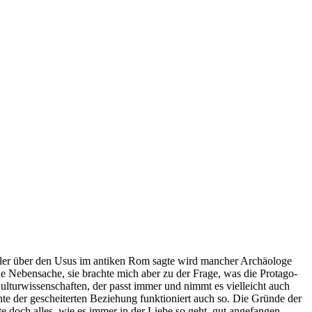
 Praß­ler über den Usus im an­ti­ken Rom sag­te wird man­cher Ar­chäo­lo­ge
i­ne Ne­ben­sa­che, sie brach­te mich aber zu der Fra­ge, was die Prot­ago­
ul­tur­wis­sen­schaf­ten, der passt im­mer und nimmt es viel­leicht auch
te der ge­schei­ter­ten Be­zie­hung funk­tio­niert auch so. Die Grün­de der
te doch al­les, wie es im­mer in der Lie­be so geht, gut an­ge­fan­gen.