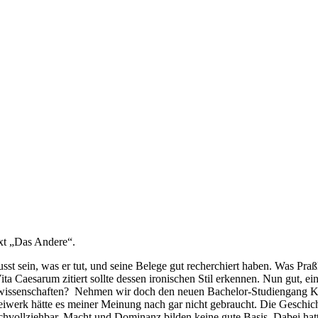
xt „Das Andere“.
h be­wusst sein, was er tut, und sei­ne Be­le­ge gut re­cher­chiert ha­ben. Was
a Cae­sar­um zi­tiert soll­te des­sen iro­ni­schen Stil er­ken­nen. Nun gut, e
er­wis­sen­schaf­ten? Neh­men wir doch den neu­en Ba­che­lor-Stu­di­en­gang K
 Bei­werk hät­te es mei­ner Mei­nung nach gar nicht ge­braucht. Die Ge­schich­
­voll­zieh­bar. Macht und Do­mi­nanz bil­den kei­ne gu­te Ba­sis. Da­bei hat­