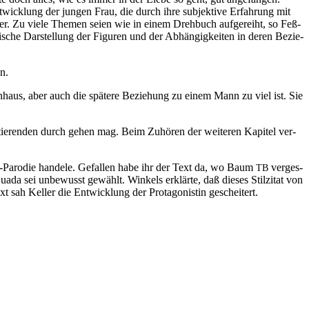
nt­wick­lung der jun­gen Frau, die durch ih­re sub­jek­ti­ve Er­fah­rung mit
cher. Zu vie­le The­men sei­en wie in ei­nem Dreh­buch auf­ge­reiht, so Feß­
gi­sche Dar­stel­lung der Fi­gu­ren und der Ab­hän­gig­kei­ten in de­ren Be­zie­
an.
tern­haus, aber auch die spä­te­re Be­zie­hung zu ei­nem Mann zu viel ist. Sie
­tie­ren­den durch ge­hen mag. Beim Zu­hö­ren der wei­te­ren Ka­pi­tel ver­
 TB-Par­odie han­de­le. Ge­fal­len ha­be ihr der Text da, wo Baum
ver­ges­
TB
ua­da sei un­be­wusst ge­wählt. Win­kels er­klär­te, daß die­ses Stil­zi­tat von
t sah Kel­ler die Ent­wick­lung der Prot­ago­nis­tin gescheitert.