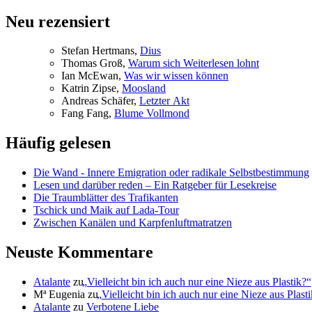
Beitrag:
Neu rezensiert
Ste­fan Hertmans,
Di­us
Tho­mas Groß,
War­um sich Wei­ter­le­sen lohnt
Ian McE­wan,
Was wir wis­sen können
Kat­rin Zip­se,
Moos­land
An­dre­as Schä­fer,
Letz­ter Akt
Fang Fang,
Blu­me Vollmond
Häufig gelesen
Die Wand - Innere Emigration oder radikale Selbstbestimmung
Lesen und darüber reden – Ein Ratgeber für Lesekreise
Die Traumblätter des Trafikanten
Tschick und Maik auf Lada-Tour
Zwischen Kanälen und Karpfenluftmatratzen
Neuste Kommentare
Atalante
zu
„
Vielleicht bin ich auch nur eine Nieze aus Plastik?“
Mª Eugenia
zu
„
Vielleicht bin ich auch nur eine Nieze aus Plast
Atalante
zu
Verbotene Liebe