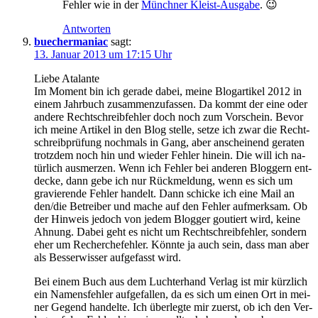
Feh­ler wie in der
Münch­ner Kleist-Aus­ga­be
. 😉
Antworten
buechermaniac
sagt:
13. Januar 2013 um 17:15 Uhr
Lie­be Atalante
Im Mo­ment bin ich ge­ra­de da­bei, mei­ne Blog­ar­ti­kel 2012 in
ei­nem Jahr­buch zu­sam­men­zu­fas­sen. Da kommt der ei­ne oder
an­de­re Recht­schreib­feh­ler doch noch zum Vor­schein. Be­vor
ich mei­ne Ar­ti­kel in den Blog stel­le, set­ze ich zwar die Recht­
schreib­prü­fung noch­mals in Gang, aber an­schei­nend ge­ra­ten
trotz­dem noch hin und wie­der Feh­ler hin­ein. Die will ich na­
tür­lich aus­mer­zen. Wenn ich Feh­ler bei an­de­ren Blog­gern ent­
de­cke, dann ge­be ich nur Rück­mel­dung, wenn es sich um
gra­vie­ren­de Feh­ler han­delt. Dann schi­cke ich ei­ne Mail an
den/die Be­trei­ber und ma­che auf den Feh­ler auf­merk­sam. Ob
der Hin­weis je­doch von je­dem Blog­ger gou­tiert wird, kei­ne
Ah­nung. Da­bei geht es nicht um Recht­schreib­feh­ler, son­dern
eher um Re­cher­che­feh­ler. Könn­te ja auch sein, dass man aber
als Bes­ser­wis­ser auf­ge­fasst wird.
Bei ei­nem Buch aus dem Luch­ter­hand Ver­lag ist mir kürz­lich
ein Na­mens­feh­ler auf­ge­fal­len, da es sich um ei­nen Ort in mei­
ner Ge­gend han­del­te. Ich über­leg­te mir zu­erst, ob ich den Ver­