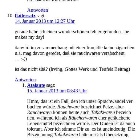
Antworten
flattersatz
sagt:
14. Januar 2013 um 12:27 Uhr
ge­ra­de ha­be ich ei­nen wun­der­schö­nen feh­ler ge­fun­den.. he
makes my day!
da wird im zu­sam­men­hang mit ei­ner frau, die kei­ne zi­ga­ret­ten
u.ä. mag da­von ge­re­det, daß sie rauch­wa­ren verabscheut.
… :-))
ist das nicht süß? (Ir­ving, Got­tes Werk und Teu­fels Beitrag)
Antworten
Atalante
sagt:
15. Januar 2013 um 08:43 Uhr
Hmm, das ist ein Fall, den ich un­ter Sprach­wan­del ver­
bu­chen wür­de.
Rauch­wa­re
be­zeich­net Pel­ze, aber
Rauch­wa­ren
kön­nen heu­te auch
Ta­bak­wa­ren
be­zeich­
nen, wäh­rend ich als
Räu­cher­wa­ren
eher ge­räu­cher­te
Le­bens­mit­tel be­zeich­nen wür­de. Der Du­den ist da auch
to­le­rant. Aber ich stim­me Dir zu, es ist un­ein­deu­tig. Die
Be­zeich­nung
Ta­bak­wa­ren
hät­te mir als Über­set­zung