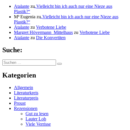
Atalante
zu
„
Vielleicht bin ich auch nur eine Nieze aus
Plastik?“
Mª Eugenia
zu
„
Vielleicht bin ich auch nur eine Nieze aus
Plastik?“
Atalante
zu
Verbotene Liebe
Margret Hövermann_Mittelhaus
zu
Verbotene Liebe
Atalante
zu
Die Konvertiten
Suche:
Suchen
Suchen
nach:
Kategorien
Allgemein
Literaturkreis
Literaturpreis
Proust
Rezensionen
Gut zu lesen
Lauter Lob
Viele Verrisse