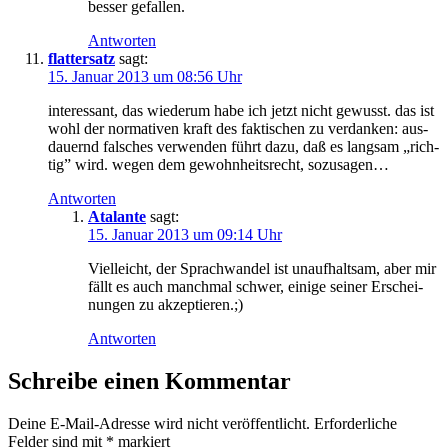
bes­ser gefallen.
Antworten
flattersatz
sagt:
15. Januar 2013 um 08:56 Uhr
in­ter­es­sant, das wie­der­um ha­be ich jetzt nicht ge­wusst. das ist
wohl der nor­ma­ti­ven kraft des fak­ti­schen zu ver­dan­ken: aus­
dau­ernd fal­sches ver­wen­den führt da­zu, daß es lang­sam „rich­
tig” wird. we­gen dem ge­wohn­heits­recht, sozusagen…
Antworten
Atalante
sagt:
15. Januar 2013 um 09:14 Uhr
Viel­leicht, der Sprach­wan­del ist un­auf­halt­sam, aber mir
fällt es auch manch­mal schwer, ei­ni­ge sei­ner Er­schei­
nun­gen zu akzeptieren.;)
Antworten
Schreibe einen Kommentar
Deine E-Mail-Adresse wird nicht veröffentlicht.
Erforderliche
Felder sind mit
*
markiert