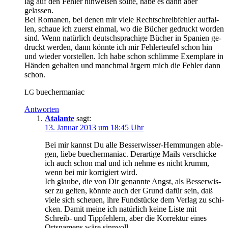
lag auf den Feh­ler hin­wei­sen soll­te, ha­be es dann aber
gelassen.
Bei Ro­ma­nen, bei de­nen mir vie­le Recht­schreib­feh­ler auf­fal­
len, schaue ich zu­erst ein­mal, wo die Bü­cher ge­druckt wor­den
sind. Wenn na­tür­lich deutsch­spra­chi­ge Bü­cher in Spa­ni­en ge­
druckt wer­den, dann könn­te ich mir Feh­ler­teu­fel schon hin
und wie­der vor­stel­len. Ich ha­be schon schlim­me Ex­em­pla­re in
Hän­den ge­hal­ten und manch­mal är­gern mich die Feh­ler dann
schon.
bue­cher­ma­niac
LG
Antworten
Atalante
sagt:
13. Januar 2013 um 18:45 Uhr
Bei mir kannst Du al­le Bes­ser­wis­ser-Hem­mun­gen ab­le­
gen, lie­be bue­cher­ma­niac. Der­ar­ti­ge Mails ver­schi­cke
ich auch schon mal und ich neh­me es nicht krumm,
wenn bei mir kor­ri­giert wird.
Ich glau­be, die von Dir ge­nann­te Angst, als Bes­ser­wis­
ser zu gel­ten, könn­te auch der Grund da­für sein, daß
vie­le sich scheu­en, ih­re Fund­stü­cke dem Ver­lag zu schi­
cken. Da­mit mei­ne ich na­tür­lich kei­ne Lis­te mit
Schreib- und Tipp­feh­lern, aber die Kor­rek­tur ei­nes
Orts­na­mens wä­re sinnvoll.