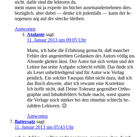
nicht. da­für sind die lek­to­ren da.
mein mann ist ja ex­per­te im bü­cher aus­ein­an­der­neh­men dies­
be­züg­lich. aber da­bei — den­ke ich je­den­falls — kann der le­
se­ge­nuss arg auf der stre­cke bleiben.
Antworten
Atalante
sagt:
11. Januar 2013 um 09:05 Uhr
Ma­nu, ich ha­be die Er­fah­rung ge­macht, daß man­cher
Feh­ler den an­ge­streb­ten Ge­dan­ken des Au­tors völ­lig ins
Ab­sur­de glei­ten lässt. Der Au­tor hat sich ver­tan und der
Lek­tor hat sei­ne Auf­ga­be schlecht er­füllt. Das fin­de ich
als Le­ser un­be­frie­di­gend und für Au­tor wie Ver­lag
pein­lich. Ein sol­cher Faux­pas führt nicht da­zu, daß ich
das Buch ab­wer­te, aber ich er­war­te ei­ne Korrektur.
Ich hof­fe nicht, daß Dei­ne To­le­ranz ge­gen­über Or­tho­
gra­phie und In­halts­feh­lers Schu­le macht, sonst spa­ren
die Ver­la­ge noch stär­ker bei den oh­ne­hin schlecht be­
zahl­ten Lektoren. 😉
Antworten
flattersatz
sagt:
11. Januar 2013 um 05:43 Uhr