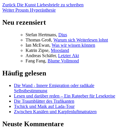
Beitragsnavigation
Vorheriger
Zurück
Die Kunst Liebesbriefe zu schreiben
Nächster
Beitrag:
Weiter
Prousts Hyperästhesie
Beitrag:
Neu rezensiert
Ste­fan Hertmans,
Di­us
Tho­mas Groß,
War­um sich Wei­ter­le­sen lohnt
Ian McE­wan,
Was wir wis­sen können
Kat­rin Zip­se,
Moos­land
An­dre­as Schä­fer,
Letz­ter Akt
Fang Fang,
Blu­me Vollmond
Häufig gelesen
Die Wand - Innere Emigration oder radikale
Selbstbestimmung
Lesen und darüber reden – Ein Ratgeber für Lesekreise
Die Traumblätter des Trafikanten
Tschick und Maik auf Lada-Tour
Zwischen Kanälen und Karpfenluftmatratzen
Neuste Kommentare