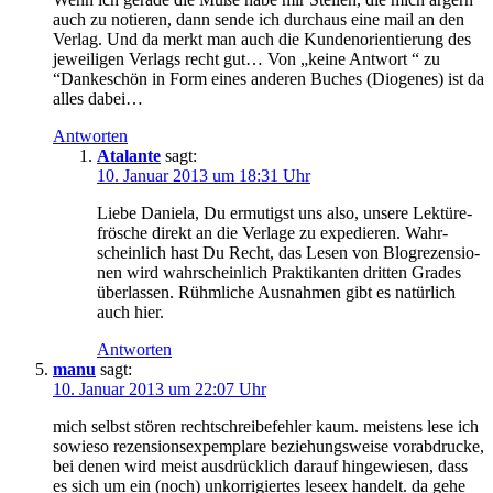
auch zu no­tie­ren, dann sen­de ich durch­aus ei­ne mail an den
Ver­lag. Und da merkt man auch die Kun­den­ori­en­tie­rung des
je­wei­li­gen Ver­lags recht gut… Von „kei­ne Ant­wort “ zu
“Dan­ke­schön in Form ei­nes an­de­ren Bu­ches (Dio­ge­nes) ist da
al­les dabei…
Antworten
Atalante
sagt:
10. Januar 2013 um 18:31 Uhr
Lie­be Da­nie­la, Du er­mu­tigst uns al­so, un­se­re Lek­tü­re­
frö­sche di­rekt an die Ver­la­ge zu ex­pe­die­ren. Wahr­
schein­lich hast Du Recht, das Le­sen von Blogre­zen­sio­
nen wird wahr­schein­lich Prak­ti­kan­ten drit­ten Gra­des
über­las­sen. Rühm­li­che Aus­nah­men gibt es na­tür­lich
auch hier.
Antworten
manu
sagt:
10. Januar 2013 um 22:07 Uhr
mich selbst stö­ren recht­schrei­be­feh­ler kaum. meis­tens le­se ich
so­wie­so re­zen­si­ons­expem­pla­re be­zie­hungs­wei­se vor­ab­dru­cke,
bei de­nen wird meist aus­drück­lich dar­auf hin­ge­wie­sen, dass
es sich um ein (noch) un­kor­ri­gier­tes le­seex han­delt. da ge­he