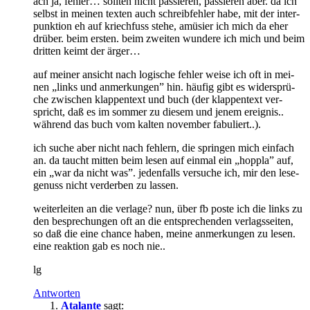
ach ja, feh­ler… soll­ten nicht pas­sie­ren, pas­sie­ren aber. da ich
selbst in mei­nen tex­ten auch schreib­feh­ler ha­be, mit der in­ter­
punk­ti­on eh auf kriech­fuss ste­he, amü­sier ich mich da eher
drü­ber. beim ers­ten. beim zwei­ten wun­de­re ich mich und beim
drit­ten keimt der ärger…
auf mei­ner an­sicht nach lo­gi­sche feh­ler wei­se ich oft in mei­
nen „links und an­mer­kun­gen” hin. häu­fig gibt es wi­der­sprü­
che zwi­schen klap­pen­text und buch (der klap­pen­text ver­
spricht, daß es im som­mer zu die­sem und je­nem er­eig­nis..
wäh­rend das buch vom kal­ten no­vem­ber fabuliert..).
ich su­che aber nicht nach feh­lern, die sprin­gen mich ein­fach
an. da taucht mit­ten beim le­sen auf ein­mal ein „hopp­la” auf,
ein „war da nicht was”. je­den­falls ver­su­che ich, mir den le­se­
ge­nuss nicht ver­der­ben zu lassen.
wei­ter­lei­ten an die ver­la­ge? nun, über fb pos­te ich die links zu
den be­spre­chun­gen oft an die ent­spre­chen­den ver­lags­sei­ten,
so daß die ei­ne chan­ce ha­ben, mei­ne an­mer­kun­gen zu le­sen.
ei­ne re­ak­ti­on gab es noch nie..
lg
Antworten
Atalante
sagt: