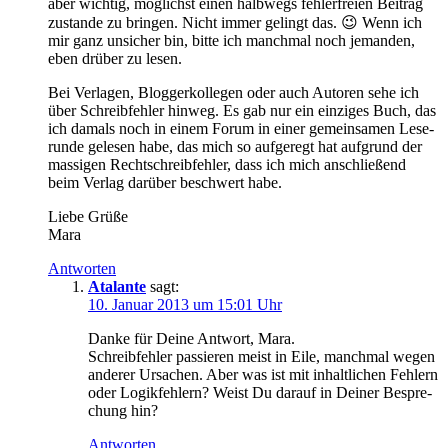
aber wich­tig, mög­lichst ei­nen halb­wegs feh­ler­frei­en Bei­trag
zu­stan­de zu brin­gen. Nicht im­mer ge­lingt das. 😉 Wenn ich
mir ganz un­si­cher bin, bit­te ich manch­mal noch je­man­den,
eben drü­ber zu lesen.
Bei Ver­la­gen, Blog­ger­kol­le­gen oder auch Au­toren se­he ich
über Schreib­feh­ler hin­weg. Es gab nur ein ein­zi­ges Buch, das
ich da­mals noch in ei­nem Fo­rum in ei­ner ge­mein­sa­men Le­se­
run­de ge­le­sen ha­be, das mich so auf­ge­regt hat auf­grund der
mas­si­gen Recht­schreib­feh­ler, dass ich mich an­schlie­ßend
beim Ver­lag dar­über be­schwert habe.
Lie­be Grüße
Mara
Antworten
Atalante
sagt:
10. Januar 2013 um 15:01 Uhr
Dan­ke für Dei­ne Ant­wort, Mara.
Schreib­feh­ler pas­sie­ren meist in Ei­le, manch­mal we­gen
an­de­rer Ur­sa­chen. Aber was ist mit in­halt­li­chen Feh­lern
oder Lo­gik­feh­lern? Weist Du dar­auf in Dei­ner Be­spre­
chung hin?
Antworten