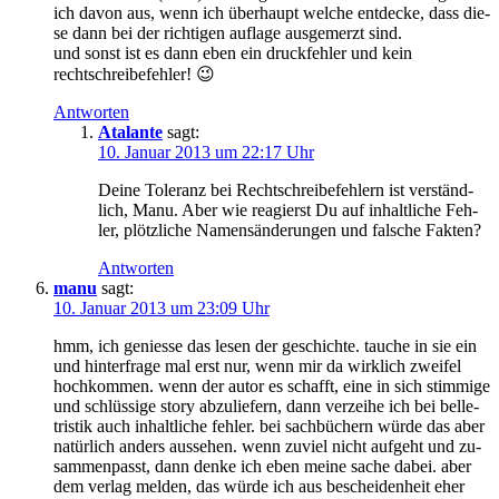
ich da­von aus, wenn ich über­haupt wel­che ent­de­cke, dass die­
se dann bei der rich­ti­gen auf­la­ge aus­ge­merzt sind.
und sonst ist es dann eben ein druck­feh­ler und kein
rechtschreibefehler! 😉
Antworten
Atalante
sagt:
10. Januar 2013 um 22:17 Uhr
Dei­ne To­le­ranz bei Recht­schrei­be­feh­lern ist ver­ständ­
lich, Ma­nu. Aber wie re­agierst Du auf in­halt­li­che Feh­
ler, plötz­li­che Na­mens­än­de­run­gen und fal­sche Fakten?
Antworten
manu
sagt:
10. Januar 2013 um 23:09 Uhr
hmm, ich ge­nies­se das le­sen der ge­schich­te. tau­che in sie ein
und hin­ter­fra­ge mal erst nur, wenn mir da wirk­lich zwei­fel
hoch­kom­men. wenn der au­tor es schafft, ei­ne in sich stim­mi­ge
und schlüs­si­ge sto­ry ab­zu­lie­fern, dann ver­zei­he ich bei bel­le­
tris­tik auch in­halt­li­che feh­ler. bei sach­bü­chern wür­de das aber
na­tür­lich an­ders aus­se­hen. wenn zu­viel nicht auf­geht und zu­
sam­men­passt, dann den­ke ich eben mei­ne sa­che da­bei. aber
dem ver­lag mel­den, das wür­de ich aus be­schei­den­heit eher