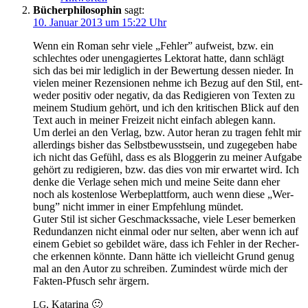
Bücherphilosophin
sagt:
10. Januar 2013 um 15:22 Uhr
Wenn ein Ro­man sehr vie­le „Feh­ler” auf­weist, bzw. ein
schlech­tes oder un­en­ga­gier­tes Lek­to­rat hat­te, dann schlägt
sich das bei mir le­dig­lich in der Be­wer­tung des­sen nie­der. In
vie­len mei­ner Re­zen­sio­nen neh­me ich Be­zug auf den Stil, ent­
we­der po­si­tiv oder ne­ga­tiv, da das Re­di­gie­ren von Tex­ten zu
mei­nem Stu­di­um ge­hört, und ich den kri­ti­schen Blick auf den
Text auch in mei­ner Frei­zeit nicht ein­fach ab­le­gen kann.
Um der­lei an den Ver­lag, bzw. Au­tor her­an zu tra­gen fehlt mir
al­ler­dings bis­her das Selbst­be­wusst­sein, und zu­ge­ge­ben ha­be
ich nicht das Ge­fühl, dass es als Blog­ge­rin zu mei­ner Auf­ga­be
ge­hört zu re­di­gie­ren, bzw. das dies von mir er­war­tet wird. Ich
den­ke die Ver­la­ge se­hen mich und mei­ne Sei­te dann eher
noch als kos­ten­lo­se Wer­be­platt­form, auch wenn die­se „Wer­
bung” nicht im­mer in ei­ner Emp­feh­lung mündet.
Gu­ter Stil ist si­cher Ge­schmacks­sa­che, vie­le Le­ser be­mer­ken
Red­un­dan­zen nicht ein­mal oder nur sel­ten, aber wenn ich auf
ei­nem Ge­biet so ge­bil­det wä­re, dass ich Feh­ler in der Re­cher­
che er­ken­nen könn­te. Dann hät­te ich viel­leicht Grund ge­nug
mal an den Au­tor zu schrei­ben. Zu­min­dest wür­de mich der
Fak­ten-Pfusch sehr ärgern.
, Ka­ta­ri­na 🙂
LG