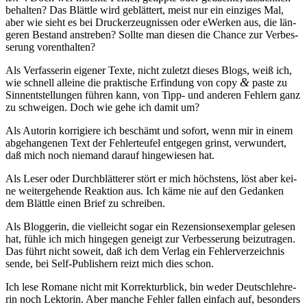
be­hal­ten? Das Blätt­le wird ge­blät­tert, meist nur ein ein­zi­ges Mal,
aber wie sieht es bei Druckerzeug­nis­sen oder eWer­ken aus, die län­
ge­ren Be­stand an­stre­ben? Soll­te man die­sen die Chan­ce zur Ver­bes­
se­rung vorenthalten?
Als Ver­fas­se­rin ei­ge­ner Tex­te, nicht zu­letzt die­ses Blogs, weiß ich,
&
wie schnell al­lei­ne die prak­ti­sche Er­fin­dung von co­py
pas­te zu
Sinn­ent­stel­lun­gen füh­ren kann, von Tipp- und an­de­ren Feh­lern ganz
zu schwei­gen. Doch wie ge­he ich da­mit um?
Als Au­torin kor­ri­gie­re ich be­schämt und so­fort, wenn mir in ei­nem
ab­ge­han­ge­nen Text der Feh­ler­teu­fel ent­ge­gen grinst, ver­wun­dert,
daß mich noch nie­mand dar­auf hin­ge­wie­sen hat.
Als Le­ser oder Durch­blät­te­rer stört er mich höchs­tens, löst aber kei­
ne wei­ter­ge­hen­de Re­ak­ti­on aus. Ich kä­me nie auf den Ge­dan­ken
dem Blätt­le ei­nen Brief zu schreiben.
Als Blog­ge­rin, die viel­leicht so­gar ein Re­zen­si­ons­exem­plar ge­le­sen
hat, füh­le ich mich hin­ge­gen ge­neigt zur Ver­bes­se­rung bei­zu­tra­gen.
Das führt nicht so­weit, daß ich dem Ver­lag ein Feh­ler­ver­zeich­nis
sen­de, bei Self-Pu­blishern reizt mich dies schon.
Ich le­se Ro­ma­ne nicht mit Kor­rek­tur­blick, bin we­der Deutsch­leh­re­
rin noch Lek­to­rin. Aber man­che Feh­ler fal­len ein­fach auf, be­son­ders