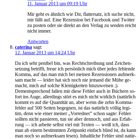
11. Januar 2013 um 09:19 Uhr
Mir geht es ähn­lich wie Dir, flat­ter­satz, ich su­che nicht,
mir fällt auf. Ei­ne Re­zen­si­on bei Face­book und Twit­ter
zu pos­ten oder sie di­rekt an den Ver­lag zu sen­den reicht
nicht immer.
Antworten
caterina
sagt:
12. Januar 2013 um 14:24 Uhr
Da ich sehr pe­ni­bel bin, was Recht­schrei­bung und Zei­chen­
set­zung be­trifft, freue ich per­sön­lich mich über je­des feh­len­de
Kom­ma, auf das man mich bei mei­nen Re­zen­sio­nen auf­merk­
sam macht — lei­der hat sich noch nie je­mand die Mü­he ge­
macht, mich auf sol­che Klei­nig­kei­ten hinzuweisen ;).
Dem­entspre­chend fal­len mir die­se Feh­ler auch in Bü­chern so­
fort ins Au­ge, al­ler­dings stört es mich nicht wirk­lich (na­tür­lich
kommt es auf die Quan­ti­tät an, aber wenn die zehn Kom­ma­
feh­ler auf 500 Sei­ten be­geg­nen, ist das na­tür­lich völ­lig le­gi­
tim, denn wie ei­ner mei­ner „Vor­red­ner” schon sag­te: Feh­ler
soll­ten nicht pas­sie­ren, tun sie aber den­noch, und aus Er­fah­
rung — ich ar­bei­te selbst viel mit Tex­ten — weiß ich, dass
man ab ei­nem be­stimm­ten Zeit­punkt ein­fach blind ist, da kann
man noch so auf­merk­sam le­sen). In­halt­li­che Feh­ler sind na­tür­