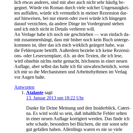
lich et­was an­de­res, sind mir aber auch nicht sehr häu­fig be­
geg­net. Wür­de ein Ro­man durch vie­le sol­cher Un­ge­nau­ig­kei­
ten auf­fal­len, wür­de ich ver­mut­lich in mei­ner Re­zen­si­on dar­
auf hin­wei­sen, bei nur ei­nem oder zwei wür­de ich hin­ge­gen
dar­auf ver­zich­ten, da an­de­re Din­ge im Vor­der­grund ste­hen
und ich mich nicht in De­tails ver­lie­ren will.
An Ver­la­ge ha­be ich noch nie ge­schrie­ben — was ein­fach da­
mit zu­sam­men­hängt, dass mir bis­her noch kein Buch un­ter­ge­
kom­men ist, über das ich mich wirk­lich ge­är­gert ha­be, was
die Feh­ler­quo­te be­trifft. Au­ßer­dem be­zie­he ich kei­ne Re­zen­si­
ons- oder Le­se­ex­em­pla­re, d.h. an den Tex­ten, die ich le­se,
wird oh­ne­hin nichts mehr ge­macht, höchs­tens in ei­ner neu­en
Auf­la­ge, aber selbst das hal­te ich für un­wahr­schein­lich, wenn
ich mir so die Me­cha­nis­men und Ar­beits­rhyth­men im Ver­lag
vor Au­gen halte.
Antworten
Atalante
sagt:
13. Januar 2013 um 18:22 Uhr
Dan­ke für Dei­ne Mei­nung und den In­si­der­blick, Ca­te­ri­
na. Es wird wohl so sein, daß in­halt­li­che Feh­ler sel­ten
in ei­ner neu­en Auf­la­ge kor­ri­giert wer­den. Das fin­de ich
sehr scha­de, be­son­ders bei Bü­chern, die mir sonst sehr
gut ge­fal­len ha­ben. Al­ler­dings wa­ren es nie so vie­le