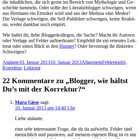
die in­halt­li­chen, die sich ger­ne im Be­reich von My­tho­lo­gie und Ge­
schich­te tum­meln. Oder soll­te der Li­te­ra­tur­blog­ger schwei­gen, wenn
aus Her­mann ein Etrus­ker wird und aus der Me­du­sa ei­ne Me­dea?
Die Ver­la­ge schwei­gen, die Self-Pu­blisher schwei­gen, kei­ne Re­ak­ti­
on, we­der dank­bar noch empört.
Wie hal­tet ihr, lie­be Blog­ger­kol­le­gen, die Sa­che? Macht ihr Au­toren
oder Ver­la­ge auf Feh­ler auf­merk­sam? Emp­fehlt ihr ein er­neu­tes Lek­
to­rat oder ei­nen Blick in den
Hun­ger
? Oder be­vor­zugt ihr dis­kre­tes
Schweigen?
Autor
Veröffentlicht
Kategorien
Schlagwörter
Atalante
10. Januar 2013
10. Januar 2013
Allgemein
Fehlerteufel
,
am
Korrektur
,
Lektorat
22 Kommentare zu „Blogger, wie hältst
Du’s mit der Korrektur?“
Mara Giese
sagt:
10. Januar 2013 um 14:40 Uhr
Lie­be atalante,
ei­ne sehr in­ter­es­san­te Fra­ge, die du da auf­wirfst. Feh­ler sind
mensch­lich und pas­sie­ren, auf mei­nem ei­ge­nen Blog ist es mir