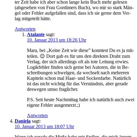
ter Zeit ha­be ich aber schon lan­ge kein Buch mehr ge­le­sen
(ab­ge­se­hen von Frau Gor­di­mers Buch), wo mir so stark Män­
gel oder Feh­ler auf­ge­fal­len sind, dass ich sie ger­ne dem Ver­
lag mit­ge­teilt hätte.
Antworten
Atalante
sagt:
10. Januar 2013 um 18:26 Uhr
Ma­ra, bei „Kei­ne Zeit wie die­se” konn­test Du es ja mit­
tei­len. 😉 Dort gab es für uns den di­rek­ten Draht zum
Ver­lag, der sich al­ler­dings oft als to­te Lei­tung erwies.
Lo­gik­feh­ler fin­den sich ger­ne bei Au­toren, die in Be­
schrei­bun­gen schwel­gen, da wech­selt nach meh­re­ren
Ka­pi­teln schon mal Haar- und So­cken­far­be. Na­tür­lich
ist das nicht wich­tig für das Ver­ständ­nis, aber ge­ra­de
des­we­gen um­so fraglicher.
P.S. Seit heu­te Nach­mit­tag ha­be ich na­tür­lich auch zwei
ei­ge­ne Feh­ler ausgemerzt.;)
Antworten
Daniela
sagt:
10. Januar 2013 um 18:07 Uhr
Wenn ich ge­ra­de die Mu­ße ha­be mir Stel­len, die mich är­gern