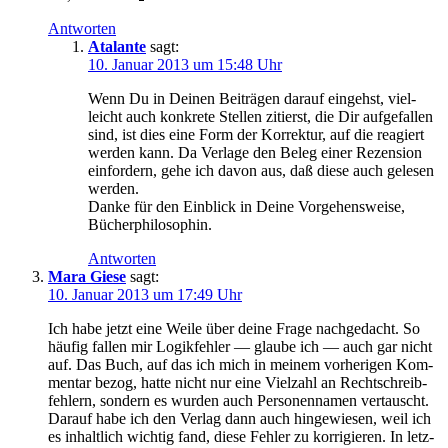
Antworten
Atalante
sagt:
10. Januar 2013 um 15:48 Uhr
Wenn Du in Dei­nen Bei­trä­gen dar­auf ein­gehst, viel­
leicht auch kon­kre­te Stel­len zi­tierst, die Dir auf­ge­fal­len
sind, ist dies ei­ne Form der Kor­rek­tur, auf die re­agiert
wer­den kann. Da Ver­la­ge den Be­leg ei­ner Re­zen­si­on
ein­for­dern, ge­he ich da­von aus, daß die­se auch ge­le­sen
werden.
Dan­ke für den Ein­blick in Dei­ne Vor­ge­hens­wei­se,
Bücherphilosophin.
Antworten
Mara Giese
sagt:
10. Januar 2013 um 17:49 Uhr
Ich ha­be jetzt ei­ne Wei­le über dei­ne Fra­ge nach­ge­dacht. So
häu­fig fal­len mir Lo­gik­feh­ler — glau­be ich — auch gar nicht
auf. Das Buch, auf das ich mich in mei­nem vor­he­ri­gen Kom­
men­tar be­zog, hat­te nicht nur ei­ne Viel­zahl an Recht­schreib­
feh­lern, son­dern es wur­den auch Per­so­nen­na­men ver­tauscht.
Dar­auf ha­be ich den Ver­lag dann auch hin­ge­wie­sen, weil ich
es in­halt­lich wich­tig fand, die­se Feh­ler zu kor­ri­gie­ren. In letz­