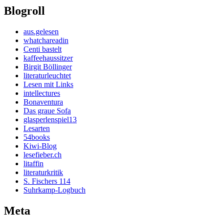
Blogroll
aus.gelesen
whatchareadin
Centi bastelt
kaffeehaussitzer
Birgit Böllinger
literaturleuchtet
Lesen mit Links
intellectures
Bonaventura
Das graue Sofa
glasperlenspiel13
Lesarten
54books
Kiwi-Blog
lesefieber.ch
litaffin
literaturkritik
S. Fischers 114
Suhrkamp-Logbuch
Meta