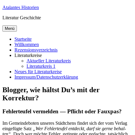
Zum
Atalantes Historien
Inhalt
Literatur Geschichte
springen
Menü
Startseite
Willkommen
Rezensionsverzeichnis
Literaturkreise
Aktueller Literaturkreis
Literaturkreis 1
Neues für Literaturkreise
Impressum/Datenschutzerklärung
Blogger, wie hältst Du’s mit der
Korrektur?
Fehlerteufel vermelden — Pflicht oder Fauxpas?
Im Ge­mein­de­bo­ten un­se­res Städt­chens fin­det sich der vom Ver­lag
ein­ge­füg­te Satz
„Wer Feh­ler­teu­fel ent­deckt, darf sie ger­ne be­hal­
ten“
. Doch wer möch­te Feh­ler, ge­tipp­te oder ge­dach­te, tat­säch­lich