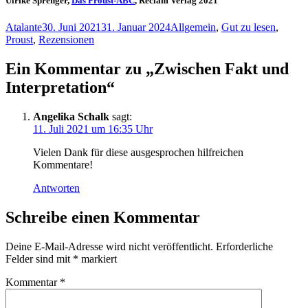
Ulrike Sprenger,
Das Proust-ABC
, Reclam Verlag 2021
Autor
Veröffentlicht
Kategorien
Atalante
30. Juni 2021
31. Januar 2024
Allgemein
,
Gut zu lesen
,
am
Proust
,
Rezensionen
Ein Kommentar zu „Zwischen Fakt und
Interpretation“
Angelika Schalk
sagt:
11. Juli 2021 um 16:35 Uhr
Vie­len Dank für die­se aus­ge­spro­chen hilf­rei­chen
Kommentare!
Antworten
Schreibe einen Kommentar
Deine E-Mail-Adresse wird nicht veröffentlicht.
Erforderliche
Felder sind mit
*
markiert
Kommentar
*