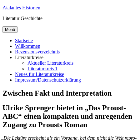
Zum
Atalantes Historien
Inhalt
Literatur Geschichte
springen
Menü
Startseite
Willkommen
Rezensionsverzeichnis
Literaturkreise
Aktueller Literaturkreis
Literaturkreis 1
Neues für Literaturkreise
Impressum/Datenschutzerklärung
Zwischen Fakt und Interpretation
Ulrike Sprenger bietet in „Das Proust-
ABC“ einen kompakten und anregenden
Zugang zu Prousts Roman
„
Die Lek­tü­re er­scheint als ein Vor­gang, bei dem nicht die Welt re­pro­