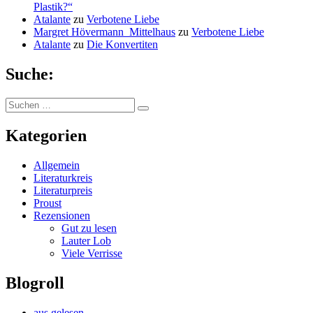
Plastik?“
Atalante
zu
Verbotene Liebe
Margret Hövermann_Mittelhaus
zu
Verbotene Liebe
Atalante
zu
Die Konvertiten
Suche:
Suchen
Suchen
nach:
Kategorien
Allgemein
Literaturkreis
Literaturpreis
Proust
Rezensionen
Gut zu lesen
Lauter Lob
Viele Verrisse
Blogroll
aus.gelesen