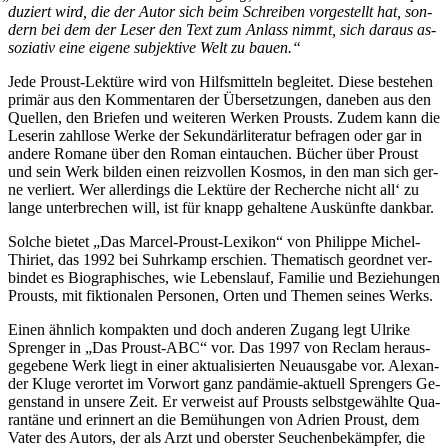
du­ziert wird, die der Au­tor sich beim Schrei­ben vor­ge­stellt hat, son­
dern bei dem der Le­ser den Text zum An­lass nimmt, sich dar­aus as­
so­zia­tiv ei­ne ei­ge­ne sub­jek­ti­ve Welt zu bauen.“
Je­de Proust-Lek­tü­re wird von Hilfs­mit­teln be­glei­tet. Die­se be­stehen
pri­mär aus den Kom­men­ta­ren der Über­set­zun­gen, da­ne­ben aus den
Quel­len, den Brie­fen und wei­te­ren Wer­ken Prousts. Zu­dem kann die
Le­se­rin zahl­lo­se Wer­ke der Se­kun­där­li­te­ra­tur be­fra­gen oder gar in
an­de­re Ro­ma­ne über den Ro­man ein­tau­chen. Bü­cher über Proust
und sein Werk bil­den ei­nen reiz­vol­len Kos­mos, in den man sich ger­
ne ver­liert. Wer al­ler­dings die Lek­tü­re der Re­cher­che nicht all‘ zu
lan­ge un­ter­bre­chen will, ist für knapp ge­hal­te­ne Aus­künf­te dankbar.
Sol­che bie­tet „Das Mar­cel-Proust-Le­xi­kon“ von Phil­ip­pe Mi­chel-
Thi­riet, das 1992 bei Suhr­kamp er­schien. The­ma­tisch ge­ord­net ver­
bin­det es Bio­gra­phi­sches, wie Le­bens­lauf, Fa­mi­lie und Be­zie­hun­gen
Prousts, mit fik­tio­na­len Per­so­nen, Or­ten und The­men sei­nes Werks.
Ei­nen ähn­lich kom­pak­ten und doch an­de­ren Zu­gang legt Ul­ri­ke
Spren­ger in „Das Proust-ABC“ vor. Das 1997 von Re­clam her­aus­
ge­ge­be­ne Werk liegt in ei­ner ak­tua­li­sier­ten Neu­aus­ga­be vor. Alex­an­
der Klu­ge ver­or­tet im Vor­wort ganz pan­dä­mie-ak­tu­ell Spren­gers Ge­
gen­stand in un­se­re Zeit. Er ver­weist auf Prousts selbst­ge­wähl­te Qua­
ran­tä­ne und er­in­nert an die Be­mü­hun­gen von Adri­en Proust
, dem
Va­ter des Au­tors, der als Arzt und obers­ter Seu­chen­be­kämp­fer, die