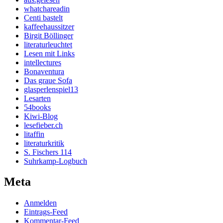
whatchareadin
Centi bastelt
kaffeehaussitzer
Birgit Böllinger
literaturleuchtet
Lesen mit Links
intellectures
Bonaventura
Das graue Sofa
glasperlenspiel13
Lesarten
54books
Kiwi-Blog
lesefieber.ch
litaffin
literaturkritik
S. Fischers 114
Suhrkamp-Logbuch
Meta
Anmelden
Eintrags-Feed
Kommentar-Feed