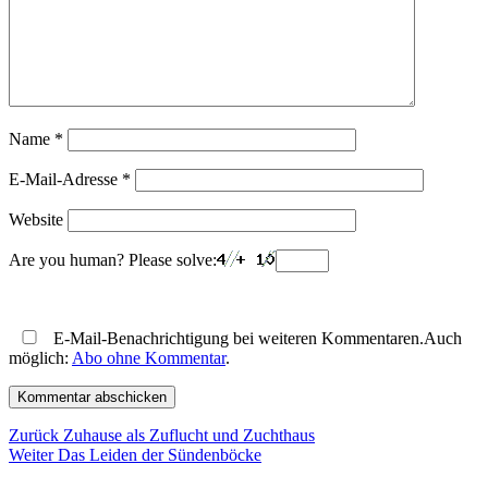
Name
*
E-Mail-Adresse
*
Website
Are you human? Please solve:
E-Mail-Benachrichtigung bei weiteren Kommentaren.Auch
möglich:
Abo ohne Kommentar
.
Beitragsnavigation
Vorheriger
Zurück
Zuhause als Zuflucht und Zuchthaus
Nächster
Beitrag:
Weiter
Das Leiden der Sündenböcke
Beitrag: