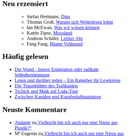
Neu rezensiert
Ste­fan Hertmans,
Di­us
Tho­mas Groß,
War­um sich Wei­ter­le­sen lohnt
Ian McE­wan,
Was wir wis­sen können
Kat­rin Zip­se,
Moos­land
An­dre­as Schä­fer,
Letz­ter Akt
Fang Fang,
Blu­me Vollmond
Häufig gelesen
Die Wand - Innere Emigration oder radikale
Selbstbestimmung
Lesen und darüber reden – Ein Ratgeber für Lesekreise
Die Traumblätter des Trafikanten
Tschick und Maik auf Lada-Tour
Zwischen Kanälen und Karpfenluftmatratzen
Neuste Kommentare
Atalante
zu
„
Vielleicht bin ich auch nur eine Nieze aus
Plastik?“
Mª Eugenia
zu
„
Vielleicht bin ich auch nur eine Nieze aus