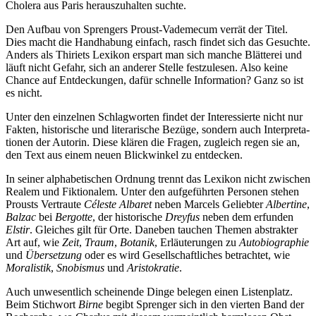
Cho­le­ra aus Pa­ris her­aus­zu­hal­ten suchte.
Den Auf­bau von Spren­gers Proust-Va­de­me­cum ver­rät der Ti­tel.
Dies macht die Hand­ha­bung ein­fach, rasch fin­det sich das Ge­such­te.
An­ders als Thi­riets Le­xi­kon er­spart man sich man­che Blät­te­rei und
läuft nicht Ge­fahr, sich an an­de­rer Stel­le fest­zu­le­sen. Al­so kei­ne
Chan­ce auf Ent­de­ckun­gen, da­für schnel­le In­for­ma­ti­on? Ganz so ist
es nicht.
Un­ter den ein­zel­nen Schlag­wor­ten fin­det der In­ter­es­sier­te nicht nur
Fak­ten, his­to­ri­sche und li­te­ra­ri­sche Be­zü­ge, son­dern auch In­ter­pre­ta­
tio­nen der Au­torin. Die­se klä­ren die Fra­gen, zu­gleich re­gen sie an,
den Text aus ei­nem neu­en Blick­win­kel zu entdecken.
In sei­ner al­pha­be­ti­schen Ord­nung trennt das Le­xi­kon nicht zwi­schen
Rea­lem und Fik­tio­na­lem. Un­ter den auf­ge­führ­ten Per­so­nen ste­hen
Prousts Ver­trau­te
Cé­les­te Al­ba­ret
ne­ben Mar­cels Ge­lieb­ter
Al­ber­ti­ne
,
Bal­zac
bei
Berg­ot­te
, der his­to­ri­sche
Drey­fus
ne­ben dem er­fun­den
Elstir
. Glei­ches gilt für Or­te. Da­ne­ben tau­chen The­men abs­trak­ter
Art auf, wie
Zeit
,
Traum
,
Bo­ta­nik
, Er­läu­te­run­gen zu
Au­to­bio­gra­phie
und
Über­set­zung
oder es wird Ge­sell­schaft­li­ches be­trach­tet, wie
Mo­ra­lis­tik
,
Sno­bis­mus
und
Aris­to­kra­tie
.
Auch un­we­sent­lich schei­nen­de Din­ge be­le­gen ei­nen Lis­ten­platz.
Beim Stich­wort
Bir­ne
be­gibt Spren­ger sich in den vier­ten Band der